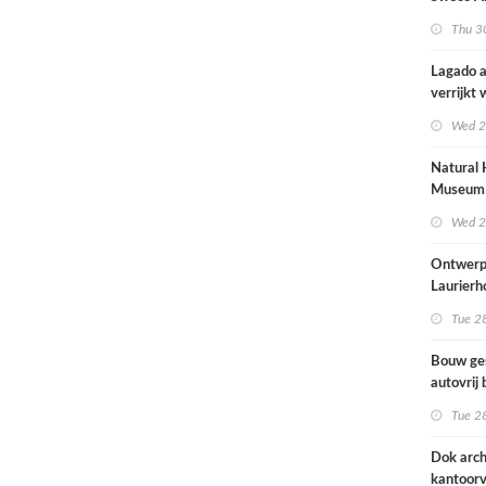
brengt o
Thu 30
kinderop
buitenru
Lagado a
hart van
verrijkt
met
Wed 2
rolstoel
huis
Natural 
Museum 
naar ont
Wed 2
Mecanoo
Ontwerp
Laurierh
Tue 28
Bouw ge
autovrij 
naar ont
Tue 28
KCAP
Dok arch
kantoorv