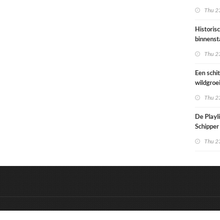
architec
Thu 23
die proje
doorrek
Historis
CO2-re
binnenst
Paramari
Thu 23
bedreigd
werelde
Een schi
wildgroe
zomertip
Thu 23
De Playli
Schipper 
eerste d
Thu 23
nummers
&
Onderdeel van:
BrancheConnect
D