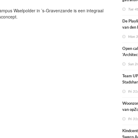
getransf
ontmoeti
mpus Waelpolder in ’s-Gravenzande is een integraal
Tue 4
makerspl
sconcept.
Nijmege
De Playli
van den 
all fema
Mon 3
oprichte
Open cal
‘Architec
Nederlan
Sun 2
Team UP!
Stadsha
Fri 31
Woonzor
van opZ
architec
Fri 31
zich tus
nieuwbo
Kindcen
industri
Sweco Ar