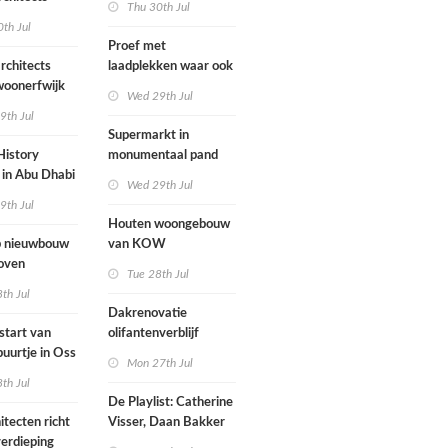
Thu 30th Jul
nderwijs,
rockband
th Jul
vang en
Proef met
imte samen in
rchitects
laadplekken waar ook
 dorp
 woonerfwijk
brandstofauto's
Wed 29th Jul
mogen parkeren
9th Jul
toegankelijk
Supermarkt in
History
monumentaal pand
in Abu Dhabi
Wed 29th Jul
werp van
9th Jul
 geopend
Houten woongebouw
 nieuwbouw
van KOW
oven
introduceert natuurlijk
Tue 28th Jul
stedelijk leven bij
th Jul
herontwikkeling
Dakrenovatie
ziekenhuisterrein
start van
olifantenverblijf
buurtje in Oss
Blijdorp
Mon 27th Jul
werp van
th Jul
De Playlist: Catherine
itecten richt
Visser, Daan Bakker
erdieping
en Fransje Hooimeijer