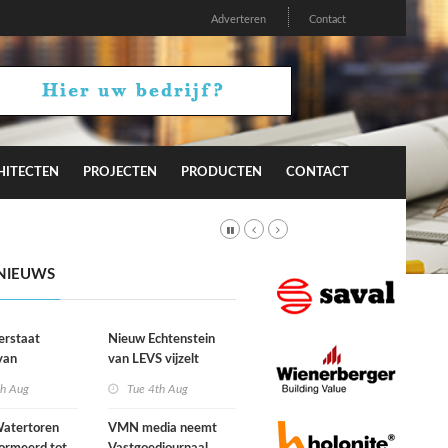
Adverteren
Contact
HITECTEN
PROJECTEN
PRODUCTEN
CONTACT
NIEUWS
erstaat
Nieuw Echtenstein
van
van LEVS vijzelt
lijke situatie
kwaliteit vergeten
th Aug
Tue 4th Aug
ogte
restruimte op
atertoren
VMN media neemt