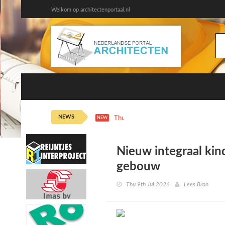
Welkom op architectenportaal.nl
NEWS
Thu 6th 11:15
De Playlist: Alex Kypr
NEW
Nieuw integraal kin
gebouw
Thu 9th Jul 2026
Lees Bron