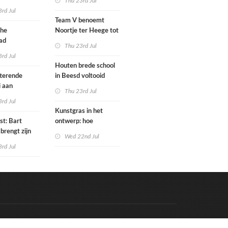
Thu 23rd Jul
tenbureaus
rd Jul
ct willen laten
Team V benoemt
enen met
che
Noortje ter Heege tot
kenmethode
ad
associate architect
Thu 23rd Jul
bo is nu
rd Jul
Houten brede school
rfgoed
tterende
in Beesd voltooid
i aan
Thu 23rd Jul
s
rd Jul
Kunstgras in het
st: Bart
ontwerp: hoe
brengt zijn
architecten de groene
Wed 22nd Jul
rum & bass-
laag integreren
rd Jul
 uit
Code & Hosted by:
e Meern Multimedia
VDVO
Contact