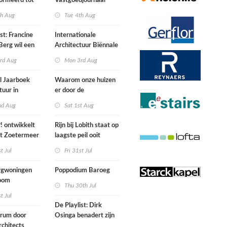
ormeerd tot
Vastgoedjournaal
ngsplek van
over
th Aug
Tue 4th Aug
aats in
n
st: Francine
Internationale
Berg wil een
Architectuur Biënnale
le punkband
Rotterdam
rd Aug
Mon 3rd Aug
n
l Jaarboek
Waarom onze huizen
tuur in
er door de
d’
energierekening heel
nd Aug
Sat 1st Aug
anders gaan uitzien
 ontwikkelt
Rijn bij Lobith staat op
rt Zoetermeer
laagste peil ooit
gemeten
st Jul
Fri 31st Jul
gwoningen
Poppodium Baroeg
oom
Thu 30th Jul
ten voegen
st Jul
sen
De Playlist: Dirk
uw en oude
trum door
Osinga benadert zijn
ële panden
chitects
studio als een