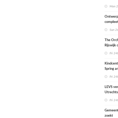
van het
Mon 2
Scheepv
hernieuw
Ontwerp
complee
Sun 26
The Orch
Rijswijk
Fri 24
Kindcen
Spring ar
een pavil
Fri 24
groen
LEVS ver
Utrechts
Ondiep 
Fri 24
woonge
Gemeent
zoekt