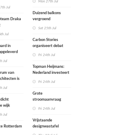
Mon 27th Jul
zijn een
7th Jul
aartmuseum
kamerensemble
Duizend balkons
d in
team Draka
vergroend
t
Sat 25th Jul
th Jul
Carbon Stories
ard in
organiseert debat
 opgeleverd
over Shift Embassy
Fri 24th Jul
th Jul
Topman Heijmans:
trum van
Nederland investeert
chitecten is
te weinig in
Fri 24th Jul
joen in het
infrastructuur
th Jul
Grote
dicht
stroomaanvraag
e wijk
provincies voor
Fri 24th Jul
met nieuwe
woningbouw
th Jul
bouwen
afgewezen
Vrijstaande
e Rotterdam
designwastafel