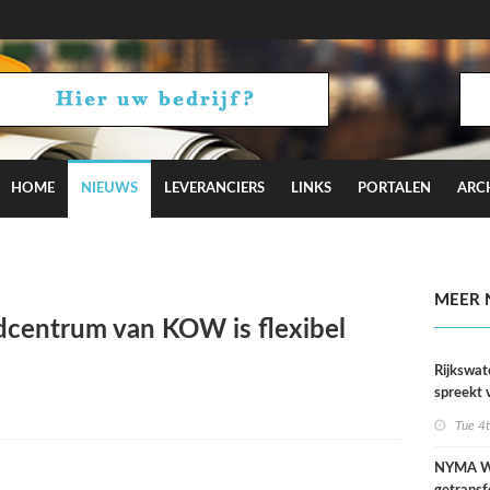
HOME
NIEUWS
LEVERANCIERS
LINKS
PORTALEN
ARC
iotakis-Weijers zingt en performt op karaokefeestjes
MEER 
dcentrum van KOW is flexibel
Rijkswat
spreekt 
uitzonder
Tue 4
door dro
NYMA W