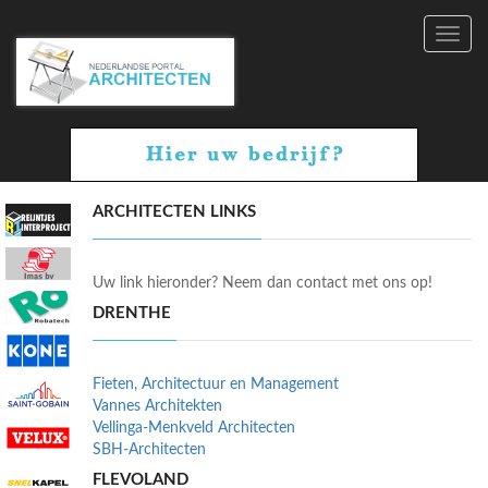
Toggl
navig
ARCHITECTEN LINKS
Uw link hieronder? Neem dan contact met ons op!
DRENTHE
Fieten, Architectuur en Management
Vannes Architekten
Vellinga-Menkveld Architecten
SBH-Architecten
FLEVOLAND