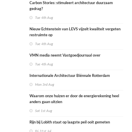
Carbon Stories: stimuleert architectuur duurzaam
gedrag?
Tue 4th Aug
Nieuw Echtenstein van LEVS vijzelt kwaliteit vergeten
restruimte op
Tue 4th Aug
VMN media neemt Vastgoedjournaal over
Tue 4th Aug
Internationale Architectuur Biënnale Rotterdam
Mon 3rd Aug
Waarom onze huizen er door de energierekening heel
anders gaan uitzien
Sat 1st Aug
Rijn bij Lobith staat op laagste peil ooit gemeten
Fri 31st Jul