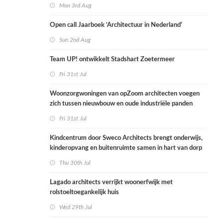
Mon 3rd Aug
Open call Jaarboek ‘Architectuur in Nederland’
Sun 2nd Aug
Team UP! ontwikkelt Stadshart Zoetermeer
Fri 31st Jul
Woonzorgwoningen van opZoom architecten voegen
zich tussen nieuwbouw en oude industriële panden
Fri 31st Jul
Kindcentrum door Sweco Architects brengt onderwijs,
kinderopvang en buitenruimte samen in hart van dorp
Thu 30th Jul
Lagado architects verrijkt woonerfwijk met
rolstoeltoegankelijk huis
Wed 29th Jul