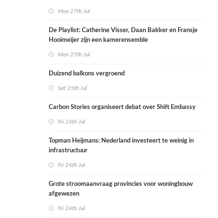
Mon 27th Jul
De Playlist: Catherine Visser, Daan Bakker en Fransje
Hooimeijer zijn een kamerensemble
Mon 27th Jul
Duizend balkons vergroend
Sat 25th Jul
Carbon Stories organiseert debat over Shift Embassy
Fri 24th Jul
Topman Heijmans: Nederland investeert te weinig in
infrastructuur
Fri 24th Jul
Grote stroomaanvraag provincies voor woningbouw
afgewezen
Fri 24th Jul