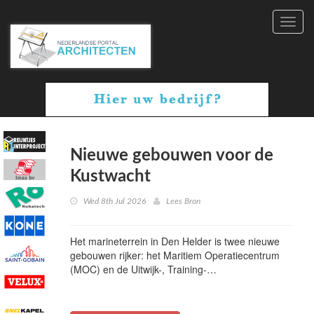
Toggl
navig
Nieuwe gebouwen voor de
Kustwacht
Wed 8th Jul 2026
Lees Bron
Het marineterrein in Den Helder is twee nieuwe
gebouwen rijker: het Maritiem Operatiecentrum
(MOC) en de Uitwijk-, Training-…