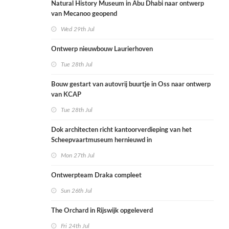
Natural History Museum in Abu Dhabi naar ontwerp
van Mecanoo geopend
Wed 29th Jul
Ontwerp nieuwbouw Laurierhoven
Tue 28th Jul
Bouw gestart van autovrij buurtje in Oss naar ontwerp
van KCAP
Tue 28th Jul
Dok architecten richt kantoorverdieping van het
Scheepvaartmuseum hernieuwd in
Mon 27th Jul
Ontwerpteam Draka compleet
Sun 26th Jul
The Orchard in Rijswijk opgeleverd
Fri 24th Jul