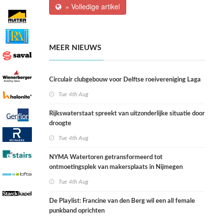
» Volledige artikel
MEER NIEUWS
Circulair clubgebouw voor Delftse roeivereniging Laga
Tue 4th Aug
Rijkswaterstaat spreekt van uitzonderlijke situatie door
droogte
Tue 4th Aug
NYMA Watertoren getransformeerd tot
ontmoetingsplek van makersplaats in Nijmegen
Tue 4th Aug
De Playlist: Francine van den Berg wil een all female
punkband oprichten