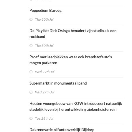
Poppodium Baroeg
Thu 30th Jul
De Playlist: Dirk Osinga benadert zijn studio als een
rockband
Thu 30th Jul
Proef met laadplekken waar ook brandstofauto's
mogen parkeren
Wed 29th Jul
Supermarkt in monumentaal pand
Wed 29th Jul
Houten woongebouw van KOW introduceert natuurlijk
stedelijk leven bij herontwikkeling ziekenhuisterrein
Tue 28th Jul
Dakrenovatie olifantenverblijf Blijdorp