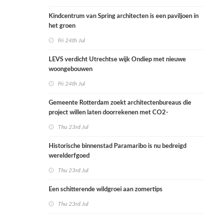
Kindcentrum van Spring architecten is een paviljoen in
het groen
Fri 24th Jul
LEVS verdicht Utrechtse wijk Ondiep met nieuwe
woongebouwen
Fri 24th Jul
Gemeente Rotterdam zoekt architectenbureaus die
project willen laten doorrekenen met CO2-
rekenmethode
Thu 23rd Jul
Historische binnenstad Paramaribo is nu bedreigd
werelderfgoed
Thu 23rd Jul
Een schitterende wildgroei aan zomertips
Thu 23rd Jul