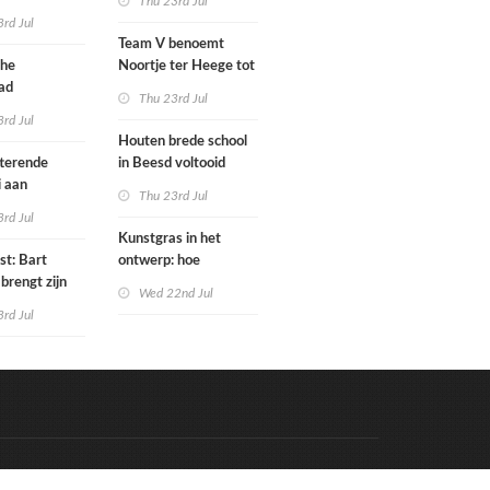
Thu 23rd Jul
tenbureaus
rd Jul
ct willen laten
Team V benoemt
enen met
che
Noortje ter Heege tot
kenmethode
ad
associate architect
Thu 23rd Jul
bo is nu
rd Jul
Houten brede school
rfgoed
tterende
in Beesd voltooid
i aan
Thu 23rd Jul
s
rd Jul
Kunstgras in het
st: Bart
ontwerp: hoe
brengt zijn
architecten de groene
Wed 22nd Jul
rum & bass-
laag integreren
rd Jul
 uit
Code & Hosted by:
e Meern Multimedia
VDVO
Contact