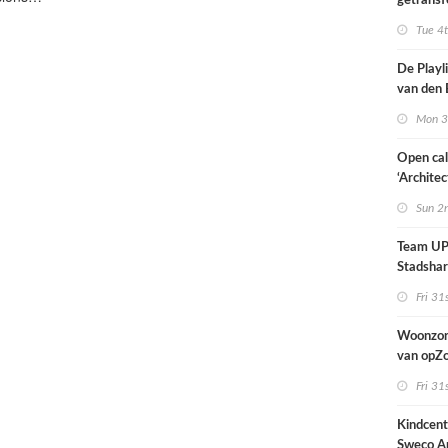
getransf
ontmoeti
Tue 4
makerspl
Nijmege
De Playli
van den 
all fema
Mon 3
oprichte
Open cal
‘Architec
Nederlan
Sun 2
Team UP!
Stadsha
Fri 31
Woonzor
van opZ
architec
Fri 31
zich tus
nieuwbo
Kindcen
industri
Sweco Ar