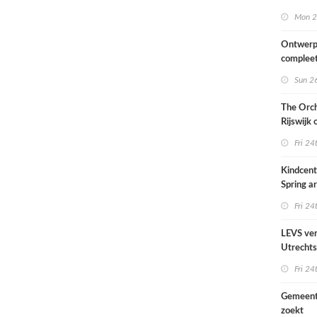
van het
Mon 2
Scheepv
hernieuw
Ontwerp
complee
Sun 26
The Orch
Rijswijk
Fri 24
Kindcen
Spring ar
een pavil
Fri 24
groen
LEVS ver
Utrechts
Ondiep 
Fri 24
woonge
Gemeent
zoekt