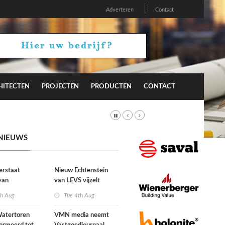
Adverteren
Contact
HITECTEN
PROJECTEN
PRODUCTEN
CONTACT
NIEUWS
erstaat
Nieuw Echtenstein
van
van LEVS vijzelt
lijke situatie
kwaliteit vergeten
th Aug
Tue 4th Aug
ogte
restruimte op
atertoren
VMN media neemt