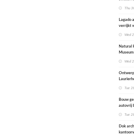
brengt o
Thu 30
kinderop
buitenru
Lagado a
hart van
verrijkt
met
Wed 2
rolstoel
huis
Natural 
Museum 
naar ont
Wed 2
Mecanoo
Ontwerp
Laurierh
Tue 28
Bouw ge
autovrij 
naar ont
Tue 28
KCAP
Dok arch
kantoorv