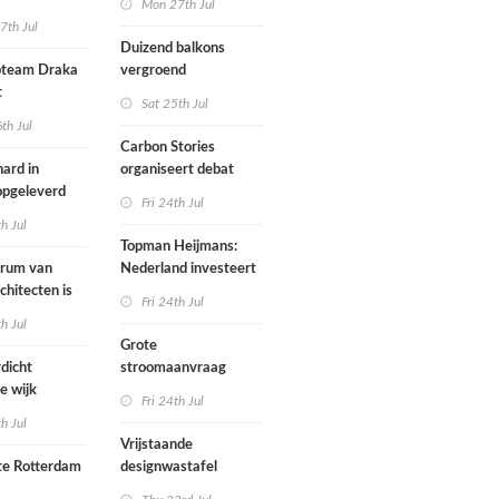
Mon 27th Jul
zijn een
7th Jul
aartmuseum
kamerensemble
Duizend balkons
d in
team Draka
vergroend
t
Sat 25th Jul
th Jul
Carbon Stories
ard in
organiseert debat
 opgeleverd
over Shift Embassy
Fri 24th Jul
th Jul
Topman Heijmans:
trum van
Nederland investeert
chitecten is
te weinig in
Fri 24th Jul
joen in het
infrastructuur
th Jul
Grote
dicht
stroomaanvraag
e wijk
provincies voor
Fri 24th Jul
met nieuwe
woningbouw
th Jul
bouwen
afgewezen
Vrijstaande
e Rotterdam
designwastafel