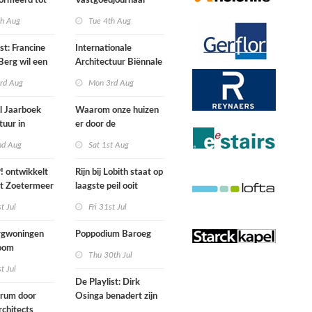
ormeerd tot
Vastgoedjournaal
ngsplek van
over
th Aug
Tue 4th Aug
aats in
n
st: Francine
Internationale
Berg wil een
Architectuur Biënnale
le punkband
Rotterdam
rd Aug
Mon 3rd Aug
n
l Jaarboek
Waarom onze huizen
tuur in
er door de
d’
energierekening heel
nd Aug
Sat 1st Aug
anders gaan uitzien
 ontwikkelt
Rijn bij Lobith staat op
rt Zoetermeer
laagste peil ooit
gemeten
st Jul
Fri 31st Jul
gwoningen
Poppodium Baroeg
oom
Thu 30th Jul
ten voegen
st Jul
sen
De Playlist: Dirk
uw en oude
trum door
Osinga benadert zijn
ële panden
chitects
studio als een