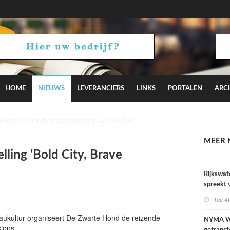
HOME
NIEUWS
LEVERANCIERS
LINKS
PORTALEN
ARC
iotakis-Weijers zingt en performt op karaokefeestjes
MEER 
lling ‘Bold City, Brave
Rijkswat
spreekt 
uitzonder
Tue 4
door dro
aukultur organiseert De Zwarte Hond de reizende
NYMA W
isions…