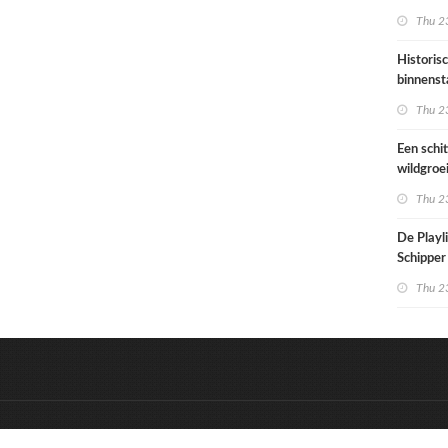
architec
Thu 23
die proje
doorrek
Historis
CO2-re
binnenst
Paramari
Thu 23
bedreigd
werelde
Een schi
wildgroe
zomertip
Thu 23
De Playli
Schipper 
eerste d
Thu 23
nummers
&
Onderdeel van:
BrancheConnect
D