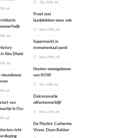
Thu 30th Jul
nderwijs,
rockband
th Jul
vang en
Proef met
imte samen in
rchitects
laadplekken waar ook
 dorp
 woonerfwijk
brandstofauto's
Wed 29th Jul
mogen parkeren
9th Jul
toegankelijk
Supermarkt in
History
monumentaal pand
in Abu Dhabi
Wed 29th Jul
werp van
9th Jul
 geopend
Houten woongebouw
 nieuwbouw
van KOW
oven
introduceert natuurlijk
Tue 28th Jul
stedelijk leven bij
th Jul
herontwikkeling
Dakrenovatie
ziekenhuisterrein
start van
olifantenverblijf
buurtje in Oss
Blijdorp
Mon 27th Jul
werp van
th Jul
De Playlist: Catherine
itecten richt
Visser, Daan Bakker
erdieping
en Fransje Hooimeijer