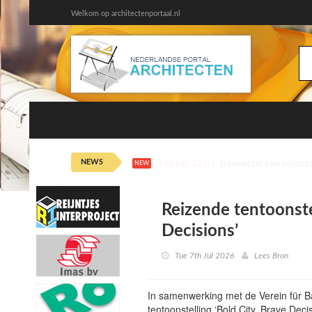
Welkom op architectenportaal.nl
NEWS
Thu 6th 11:15
De Playlist: Alex Kypr
NEW
Reizende tentoonste
Decisions’
Tue 7th Jul 2026
Lees Bron
In samenwerking met de Verein für B
tentoonstelling ‘Bold City, Brave Dec