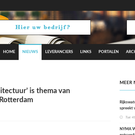
HOME
NIEUWS
LEVERANCIERS
LINKS
PORTALEN
ARC
iotakis-Weijers zingt en performt op karaokefeestjes
MEER 
itectuur’ is thema van
 Rotterdam
Rijkswat
spreekt 
uitzonder
Tue 4
door dro
NYMA W