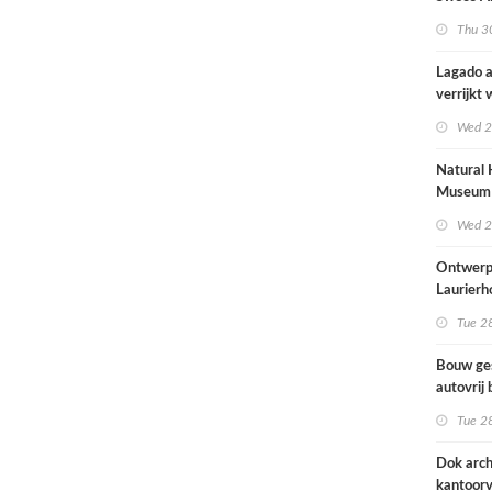
brengt o
Thu 30
kinderop
buitenru
Lagado a
hart van
verrijkt
met
Wed 2
rolstoel
huis
Natural 
Museum 
naar ont
Wed 2
Mecanoo
Ontwerp
Laurierh
Tue 28
Bouw ge
autovrij 
naar ont
Tue 28
KCAP
Dok arch
kantoorv