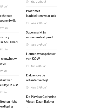
Thu 30th Jul
nderwijs,
rockband
th Jul
vang en
Proef met
imte samen in
rchitects
laadplekken waar ook
 dorp
 woonerfwijk
brandstofauto's
Wed 29th Jul
mogen parkeren
9th Jul
toegankelijk
Supermarkt in
History
monumentaal pand
in Abu Dhabi
Wed 29th Jul
werp van
9th Jul
 geopend
Houten woongebouw
 nieuwbouw
van KOW
oven
introduceert natuurlijk
Tue 28th Jul
stedelijk leven bij
th Jul
herontwikkeling
Dakrenovatie
ziekenhuisterrein
start van
olifantenverblijf
buurtje in Oss
Blijdorp
Mon 27th Jul
werp van
th Jul
De Playlist: Catherine
itecten richt
Visser, Daan Bakker
erdieping
en Fransje Hooimeijer