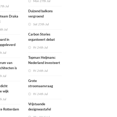
Mon 27th Jul
zijn een
7th Jul
aartmuseum
kamerensemble
Duizend balkons
d in
team Draka
vergroend
t
Sat 25th Jul
th Jul
Carbon Stories
ard in
organiseert debat
 opgeleverd
over Shift Embassy
Fri 24th Jul
th Jul
Topman Heijmans:
trum van
Nederland investeert
chitecten is
te weinig in
Fri 24th Jul
joen in het
infrastructuur
th Jul
Grote
dicht
stroomaanvraag
e wijk
provincies voor
Fri 24th Jul
met nieuwe
woningbouw
th Jul
bouwen
afgewezen
Vrijstaande
e Rotterdam
designwastafel