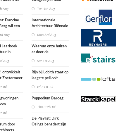
ormeerd tot
Vastgoedjournaal
ngsplek van
over
th Aug
Tue 4th Aug
aats in
n
st: Francine
Internationale
Berg wil een
Architectuur Biënnale
le punkband
Rotterdam
rd Aug
Mon 3rd Aug
n
l Jaarboek
Waarom onze huizen
tuur in
er door de
d’
energierekening heel
nd Aug
Sat 1st Aug
anders gaan uitzien
 ontwikkelt
Rijn bij Lobith staat op
rt Zoetermeer
laagste peil ooit
gemeten
st Jul
Fri 31st Jul
gwoningen
Poppodium Baroeg
oom
Thu 30th Jul
ten voegen
st Jul
sen
De Playlist: Dirk
uw en oude
trum door
Osinga benadert zijn
ële panden
chitects
studio als een