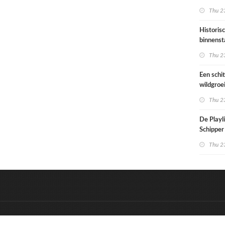
architec
Thu 23
die proje
doorrek
Historis
CO2-re
binnenst
Paramari
Thu 23
bedreigd
werelde
Een schi
wildgroe
zomertip
Thu 23
De Playli
Schipper 
eerste d
Thu 23
nummers
&
Onderdeel van:
BrancheConnect
D