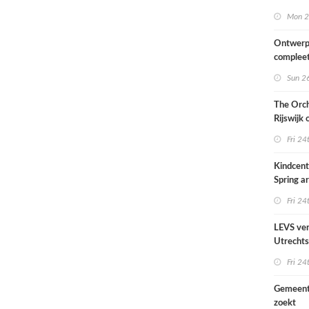
van het
Mon 2
Scheepv
hernieuw
Ontwerp
complee
Sun 26
The Orch
Rijswijk
Fri 24
Kindcen
Spring ar
een pavil
Fri 24
groen
LEVS ver
Utrechts
Ondiep 
Fri 24
woonge
Gemeent
zoekt