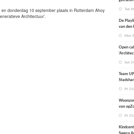
getransf
ontmoeti
 en donderdag 10 september plaats in Rotterdam Ahoy
Tue 4
makerspl
generatieve Architectuur’.
Nijmege
De Playli
van den 
all fema
Mon 3
oprichte
Open cal
‘Architec
Nederlan
Sun 2
Team UP!
Stadsha
Fri 31
Woonzor
van opZ
architec
Fri 31
zich tus
nieuwbo
Kindcen
industri
Sweco Ar