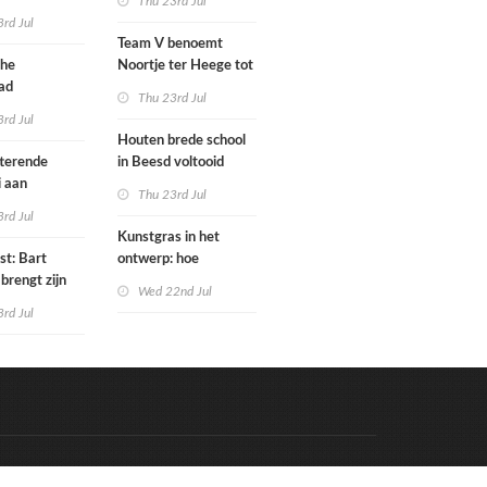
Thu 23rd Jul
tenbureaus
rd Jul
ct willen laten
Team V benoemt
enen met
che
Noortje ter Heege tot
kenmethode
ad
associate architect
Thu 23rd Jul
bo is nu
rd Jul
Houten brede school
rfgoed
tterende
in Beesd voltooid
i aan
Thu 23rd Jul
s
rd Jul
Kunstgras in het
st: Bart
ontwerp: hoe
brengt zijn
architecten de groene
Wed 22nd Jul
rum & bass-
laag integreren
rd Jul
 uit
Code & Hosted by:
e Meern Multimedia
VDVO
Contact