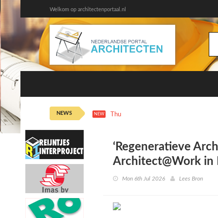
Welkom op architectenportaal.nl
NEWS
Thu 6th 11:15
De Playlist: Alex Kypr
NEW
‘Regeneratieve Arch
Architect@Work in
Mon 6th Jul 2026
Lees Bron