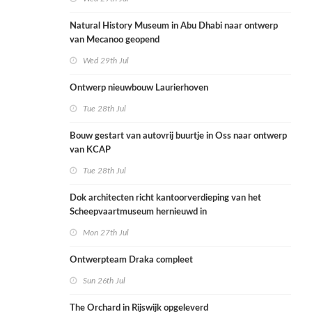
Natural History Museum in Abu Dhabi naar ontwerp
van Mecanoo geopend
Wed 29th Jul
Ontwerp nieuwbouw Laurierhoven
Tue 28th Jul
Bouw gestart van autovrij buurtje in Oss naar ontwerp
van KCAP
Tue 28th Jul
Dok architecten richt kantoorverdieping van het
Scheepvaartmuseum hernieuwd in
Mon 27th Jul
Ontwerpteam Draka compleet
Sun 26th Jul
The Orchard in Rijswijk opgeleverd