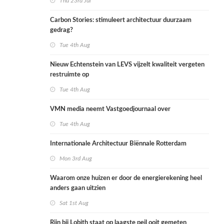
Thu 23rd Jul
Carbon Stories: stimuleert architectuur duurzaam
gedrag?
Tue 4th Aug
Nieuw Echtenstein van LEVS vijzelt kwaliteit vergeten
restruimte op
Tue 4th Aug
VMN media neemt Vastgoedjournaal over
Tue 4th Aug
Internationale Architectuur Biënnale Rotterdam
Mon 3rd Aug
Waarom onze huizen er door de energierekening heel
anders gaan uitzien
Sat 1st Aug
Rijn bij Lobith staat op laagste peil ooit gemeten