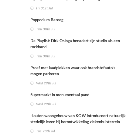
Fri 31st Jul
Poppodium Baroeg
Thu 30th Jul
De Playlist: Dirk Osinga benadert zijn studio als een
rockband
Thu 30th Jul
Proef met laadplekken waar ook brandstofauto's
mogen parkeren
Wed 29th Jul
Supermarkt in monumentaal pand
Wed 29th Jul
Houten woongebouw van KOW introduceert natuurlijk
stedelijk leven bij herontwikkeling ziekenhuisterrein
Tue 28th Jul