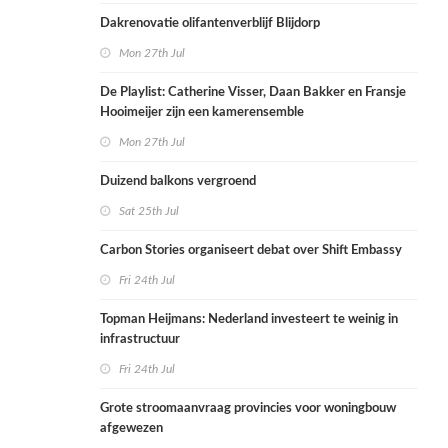
Dakrenovatie olifantenverblijf Blijdorp
Mon 27th Jul
De Playlist: Catherine Visser, Daan Bakker en Fransje
Hooimeijer zijn een kamerensemble
Mon 27th Jul
Duizend balkons vergroend
Sat 25th Jul
Carbon Stories organiseert debat over Shift Embassy
Fri 24th Jul
Topman Heijmans: Nederland investeert te weinig in
infrastructuur
Fri 24th Jul
Grote stroomaanvraag provincies voor woningbouw
afgewezen