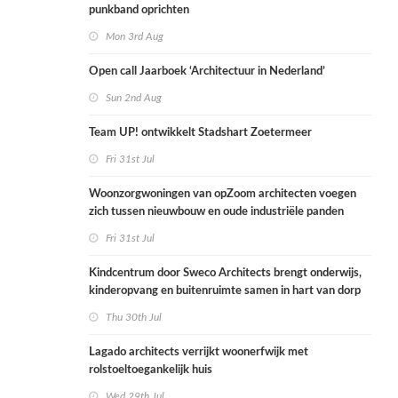
punkband oprichten
Mon 3rd Aug
Open call Jaarboek ‘Architectuur in Nederland’
Sun 2nd Aug
Team UP! ontwikkelt Stadshart Zoetermeer
Fri 31st Jul
Woonzorgwoningen van opZoom architecten voegen
zich tussen nieuwbouw en oude industriële panden
Fri 31st Jul
Kindcentrum door Sweco Architects brengt onderwijs,
kinderopvang en buitenruimte samen in hart van dorp
Thu 30th Jul
Lagado architects verrijkt woonerfwijk met
rolstoeltoegankelijk huis
Wed 29th Jul