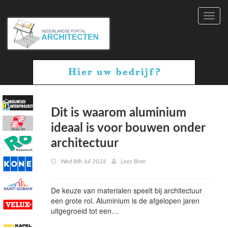
Toggl
navig
Dit is waarom aluminium
ideaal is voor bouwen onder
architectuur
Wed 8th Jul 2026
Lees Bron
De keuze van materialen speelt bij architectuur
een grote rol. Aluminium is de afgelopen jaren
uitgegroeid tot een…