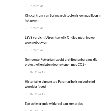
Fri 24th Jul
Kindcentrum van Spring architecten is een paviljoen in
het groen
Fri 24th Jul
LEVS verdicht Utrechtse wijk Ondiep met nieuwe
woongebouwen
Fri 24th Jul
Gemeente Rotterdam zoekt architectenbureaus die
project willen laten doorrekenen met CO2-
rekenmethode
Thu 23rd Jul
Historische binnenstad Paramaribo is nu bedreigd
werelderfgoed
Thu 23rd Jul
Een schitterende wildgroei aan zomertips