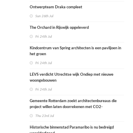
Ontwerpteam Draka compleet
Sun 26th Jul
The Orchard in Rijswijk opgeleverd
Fri 24th Jul
Kindcentrum van Spring architecten is een paviljoen in
het groen
Fri 24th Jul
LEVS verdicht Utrechtse wijk Ondiep met nieuwe
woongebouwen
Fri 24th Jul
Gemeente Rotterdam zoekt architectenbureaus die
project willen laten doorrekenen met CO2-
rekenmethode
Thu 23rd Jul
Historische binnenstad Paramaribo is nu bedreigd