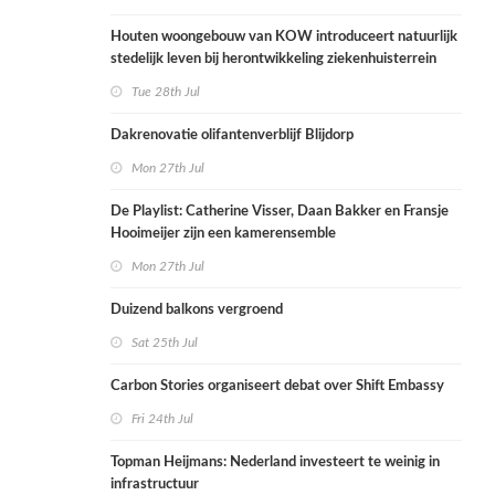
Houten woongebouw van KOW introduceert natuurlijk
stedelijk leven bij herontwikkeling ziekenhuisterrein
Tue 28th Jul
Dakrenovatie olifantenverblijf Blijdorp
Mon 27th Jul
De Playlist: Catherine Visser, Daan Bakker en Fransje
Hooimeijer zijn een kamerensemble
Mon 27th Jul
Duizend balkons vergroend
Sat 25th Jul
Carbon Stories organiseert debat over Shift Embassy
Fri 24th Jul
Topman Heijmans: Nederland investeert te weinig in
infrastructuur