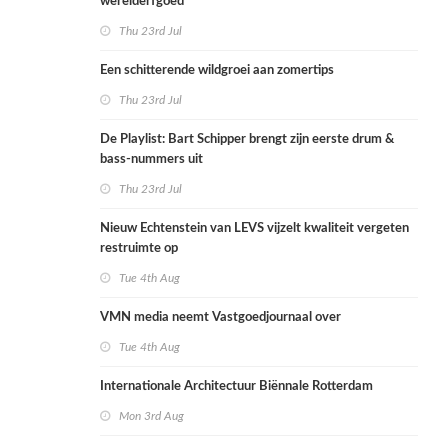
werelderfgoed
Thu 23rd Jul
Een schitterende wildgroei aan zomertips
Thu 23rd Jul
De Playlist: Bart Schipper brengt zijn eerste drum &
bass-nummers uit
Thu 23rd Jul
Nieuw Echtenstein van LEVS vijzelt kwaliteit vergeten
restruimte op
Tue 4th Aug
VMN media neemt Vastgoedjournaal over
Tue 4th Aug
Internationale Architectuur Biënnale Rotterdam
Mon 3rd Aug