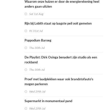
Waarom onze huizen er door de energierekening heel
anders gaan uitzien
Sat 1st Aug
Rijn bij Lobith staat op laagste peil ooit gemeten
Fri 31st Jul
Poppodium Baroeg
Thu 30th Jul
De Playlist: Dirk Osinga benadert zijn studio als een
rockband
Thu 30th Jul
Proef met laadplekken waar ook brandstofauto's
mogen parkeren
Wed 29th Jul
Supermarkt in monumentaal pand
Wed 29th Jul