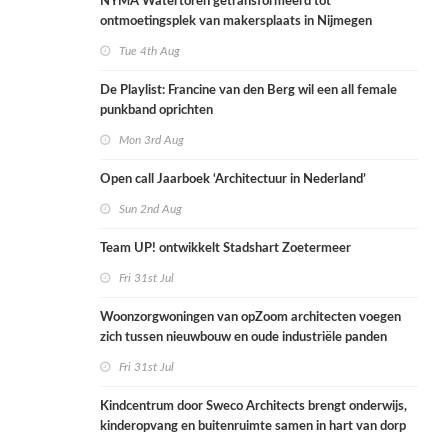
NYMA Watertoren getransformeerd tot
ontmoetingsplek van makersplaats in Nijmegen
Tue 4th Aug
De Playlist: Francine van den Berg wil een all female
punkband oprichten
Mon 3rd Aug
Open call Jaarboek ‘Architectuur in Nederland’
Sun 2nd Aug
Team UP! ontwikkelt Stadshart Zoetermeer
Fri 31st Jul
Woonzorgwoningen van opZoom architecten voegen
zich tussen nieuwbouw en oude industriële panden
Fri 31st Jul
Kindcentrum door Sweco Architects brengt onderwijs,
kinderopvang en buitenruimte samen in hart van dorp