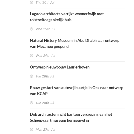
Thu 30th Jul
Lagado architects verrijkt woonerfwijk met
rolstoeltoegankelijk huis
Wed 29th Jul
Natural History Museum in Abu Dhabi naar ontwerp
van Mecanoo geopend
Wed 29th Jul
Ontwerp nieuwbouw Laurierhoven
Tue 28th Jul
Bouw gestart van autovrij buurtje in Oss naar ontwerp
van KCAP
Tue 28th Jul
Dok architecten richt kantoorverdieping van het
Scheepvaartmuseum hernieuwd in
Mon 27th Jul