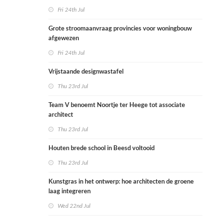
Fri 24th Jul
Grote stroomaanvraag provincies voor woningbouw
afgewezen
Fri 24th Jul
Vrijstaande designwastafel
Thu 23rd Jul
Team V benoemt Noortje ter Heege tot associate
architect
Thu 23rd Jul
Houten brede school in Beesd voltooid
Thu 23rd Jul
Kunstgras in het ontwerp: hoe architecten de groene
laag integreren
Wed 22nd Jul