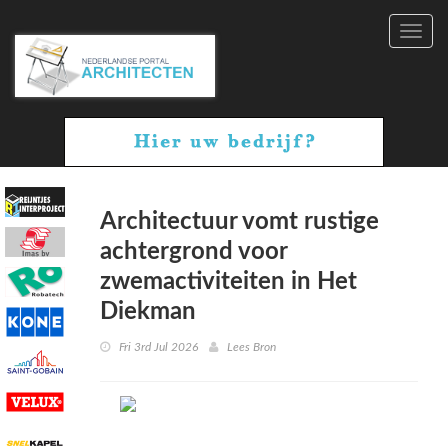
Toggl
navig
Architectuur vomt rustige
achtergrond voor
zwemactiviteiten in Het
Diekman
Fri 3rd Jul 2026
Lees Bron