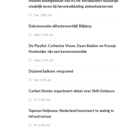
Houten woongebouw van KOW introduceert natuurlijk
stedelijk leven bij herontwikkeling ziekenhuisterrein
Tue 28th Jul
Dakrenovatie olifantenverblijf Blijdorp
Mon 27th Jul
De Playlist: Catherine Visser, Daan Bakker en Fransje
Hooimeijer zijn een kamerensemble
Mon 27th Jul
Duizend balkons vergroend
Sat 25th Jul
Carbon Stories organiseert debat over Shift Embassy
Fri 24th Jul
Topman Heijmans: Nederland investeert te weinig in
infrastructuur
Fri 24th Jul