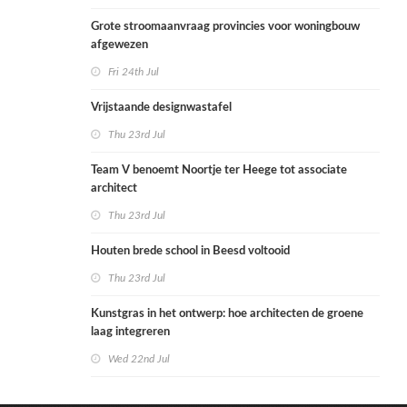
Grote stroomaanvraag provincies voor woningbouw
afgewezen
Fri 24th Jul
Vrijstaande designwastafel
Thu 23rd Jul
Team V benoemt Noortje ter Heege tot associate
architect
Thu 23rd Jul
Houten brede school in Beesd voltooid
Thu 23rd Jul
Kunstgras in het ontwerp: hoe architecten de groene
laag integreren
Wed 22nd Jul