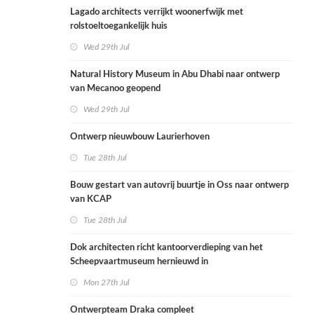
Lagado architects verrijkt woonerfwijk met
rolstoeltoegankelijk huis
Wed 29th Jul
Natural History Museum in Abu Dhabi naar ontwerp
van Mecanoo geopend
Wed 29th Jul
Ontwerp nieuwbouw Laurierhoven
Tue 28th Jul
Bouw gestart van autovrij buurtje in Oss naar ontwerp
van KCAP
Tue 28th Jul
Dok architecten richt kantoorverdieping van het
Scheepvaartmuseum hernieuwd in
Mon 27th Jul
Ontwerpteam Draka compleet