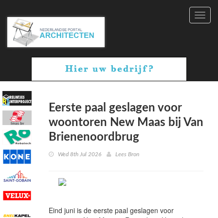
Toggl
navig
Eerste paal geslagen voor
woontoren New Maas bij Van
Brienenoordbrug
Wed 8th Jul 2026
Lees Bron
Eind juni is de eerste paal geslagen voor