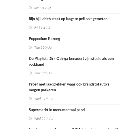
Sat 1st Aug
Rijn bij Lobith staat op laagste peil ooit gemeten
Fri 31st Jul
Poppodium Baroeg
Thu 30th Jul
De Playlist: Dirk Osinga benadert zijn studio als een
rockband
Thu 30th Jul
Proef met laadplekken waar ook brandstofauto's
mogen parkeren
Wed 29th Jul
Supermarkt in monumentaal pand
Wed 29th Jul