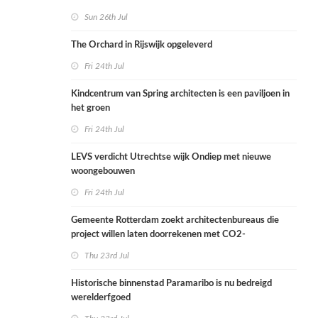
Sun 26th Jul
The Orchard in Rijswijk opgeleverd
Fri 24th Jul
Kindcentrum van Spring architecten is een paviljoen in
het groen
Fri 24th Jul
LEVS verdicht Utrechtse wijk Ondiep met nieuwe
woongebouwen
Fri 24th Jul
Gemeente Rotterdam zoekt architectenbureaus die
project willen laten doorrekenen met CO2-
rekenmethode
Thu 23rd Jul
Historische binnenstad Paramaribo is nu bedreigd
werelderfgoed