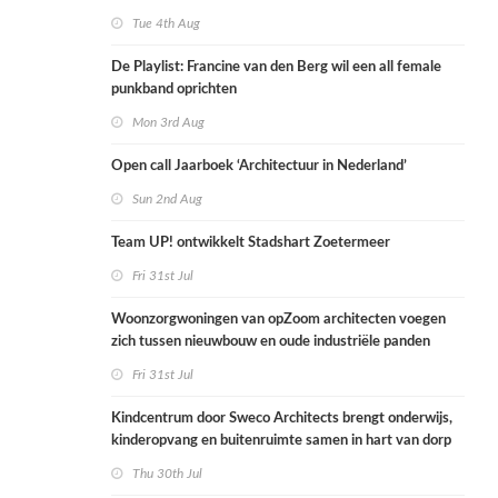
Tue 4th Aug
De Playlist: Francine van den Berg wil een all female
punkband oprichten
Mon 3rd Aug
Open call Jaarboek ‘Architectuur in Nederland’
Sun 2nd Aug
Team UP! ontwikkelt Stadshart Zoetermeer
Fri 31st Jul
Woonzorgwoningen van opZoom architecten voegen
zich tussen nieuwbouw en oude industriële panden
Fri 31st Jul
Kindcentrum door Sweco Architects brengt onderwijs,
kinderopvang en buitenruimte samen in hart van dorp
Thu 30th Jul