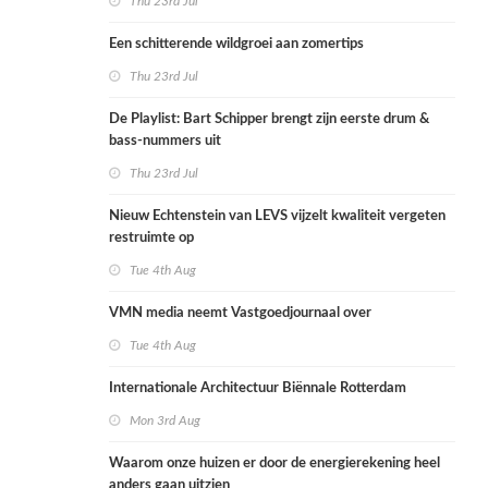
Thu 23rd Jul
Een schitterende wildgroei aan zomertips
Thu 23rd Jul
De Playlist: Bart Schipper brengt zijn eerste drum &
bass-nummers uit
Thu 23rd Jul
Nieuw Echtenstein van LEVS vijzelt kwaliteit vergeten
restruimte op
Tue 4th Aug
VMN media neemt Vastgoedjournaal over
Tue 4th Aug
Internationale Architectuur Biënnale Rotterdam
Mon 3rd Aug
Waarom onze huizen er door de energierekening heel
anders gaan uitzien