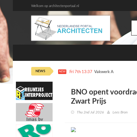
Welkom op architectenportaal.nl
NEWS
Fri 7th 13:37
Vakwerk Architecten dr
NEW
BNO opent voordrac
Zwart Prijs
Thu 2nd Jul 2026
Lees Bron