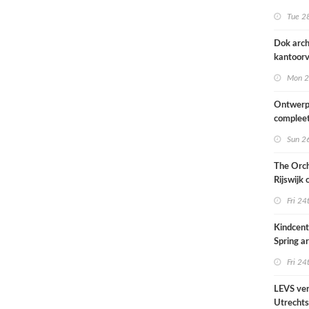
naar ont
Tue 28
KCAP
Dok arch
kantoorv
van het
Mon 2
Scheepv
hernieuw
Ontwerp
complee
Sun 26
The Orch
Rijswijk
Fri 24
Kindcen
Spring ar
een pavil
Fri 24
groen
LEVS ver
Utrechts