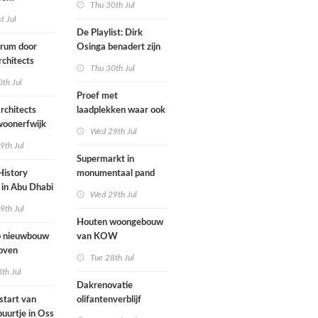
Thu 30th Jul
ten voegen
st Jul
sen
De Playlist: Dirk
uw en oude
trum door
Osinga benadert zijn
ële panden
chitects
studio als een
Thu 30th Jul
nderwijs,
rockband
th Jul
vang en
Proef met
imte samen in
rchitects
laadplekken waar ook
 dorp
 woonerfwijk
brandstofauto's
Wed 29th Jul
mogen parkeren
9th Jul
toegankelijk
Supermarkt in
History
monumentaal pand
in Abu Dhabi
Wed 29th Jul
werp van
9th Jul
 geopend
Houten woongebouw
 nieuwbouw
van KOW
oven
introduceert natuurlijk
Tue 28th Jul
stedelijk leven bij
th Jul
herontwikkeling
Dakrenovatie
ziekenhuisterrein
start van
olifantenverblijf
buurtje in Oss
Blijdorp