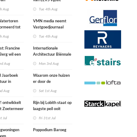
van
van LEVS vijzelt
lijke situatie
kwaliteit vergeten
th Aug
Tue 4th Aug
ogte
restruimte op
atertoren
VMN media neemt
ormeerd tot
Vastgoedjournaal
ngsplek van
over
th Aug
Tue 4th Aug
aats in
n
st: Francine
Internationale
Berg wil een
Architectuur Biënnale
le punkband
Rotterdam
rd Aug
Mon 3rd Aug
n
l Jaarboek
Waarom onze huizen
tuur in
er door de
d’
energierekening heel
nd Aug
Sat 1st Aug
anders gaan uitzien
 ontwikkelt
Rijn bij Lobith staat op
rt Zoetermeer
laagste peil ooit
gemeten
st Jul
Fri 31st Jul
gwoningen
Poppodium Baroeg
oom