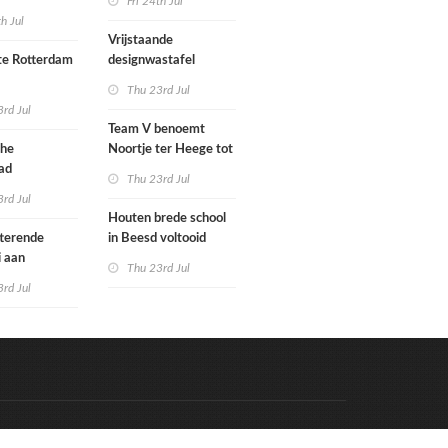
Fri 24th Jul
met nieuwe
woningbouw
th Jul
bouwen
afgewezen
Vrijstaande
e Rotterdam
designwastafel
Thu 23rd Jul
tenbureaus
rd Jul
ct willen laten
Team V benoemt
enen met
che
Noortje ter Heege tot
kenmethode
ad
associate architect
Thu 23rd Jul
bo is nu
rd Jul
Houten brede school
rfgoed
tterende
in Beesd voltooid
i aan
Thu 23rd Jul
s
rd Jul
Code & Hosted by:
e Meern Multimedia
VDVO
Contact