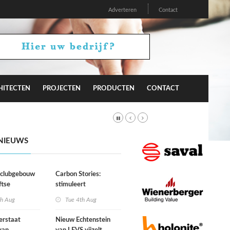
Adverteren
Contact
HITECTEN
PROJECTEN
PRODUCTEN
CONTACT
NIEUWS
r clubgebouw
Carbon Stories:
ftse
stimuleert
niging Laga
architectuur
th Aug
Tue 4th Aug
duurzaam gedrag?
erstaat
Nieuw Echtenstein