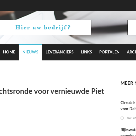
HOME
NIEUWS
LEVERANCIERS
LINKS
PORTALEN
ARC
aagt met Camden Town bij aan Hyde Park
MEER 
htsronde voor vernieuwde Piet
Circulai
voor Del
roeivere
Tue 4
Rijkswat