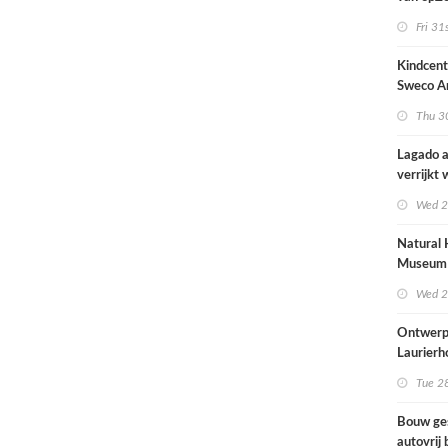
architec
Fri 31
zich tus
nieuwbo
Kindcen
industri
Sweco Ar
brengt o
Thu 30
kinderop
buitenru
Lagado a
hart van
verrijkt
met
Wed 2
rolstoel
huis
Natural 
Museum 
naar ont
Wed 2
Mecanoo
Ontwerp
Laurierh
Tue 28
Bouw ge
autovrij 