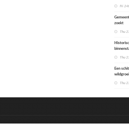
Ondiep 
Fri 24
woonge
Gemeent
zoekt
architec
Thu 23
die proje
doorrek
Historis
CO2-re
binnenst
Paramari
Thu 23
bedreigd
werelde
Een schi
wildgroe
zomertip
Thu 23
&
Onderdeel van:
BrancheConnect
D