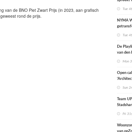
spreekt 
uitzonder
ing van de BNO Piet Zwart Prijs (in 2023, aan grafisch
Tue 4
door dro
 geweest rond de prijs.
NYMA W
getransf
ontmoeti
Tue 4
makerspl
Nijmege
De Playli
van den 
all fema
Mon 3
oprichte
Open cal
‘Architec
Nederlan
Sun 2
Team UP!
Stadsha
Fri 31
Woonzor
van opZ