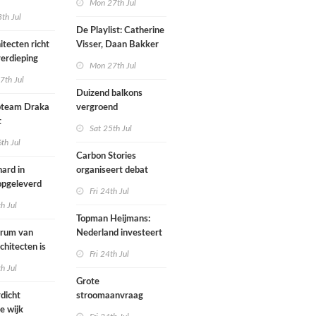
Mon 27th Jul
werp van
th Jul
De Playlist: Catherine
itecten richt
Visser, Daan Bakker
erdieping
en Fransje Hooimeijer
Mon 27th Jul
zijn een
7th Jul
aartmuseum
kamerensemble
Duizend balkons
d in
team Draka
vergroend
t
Sat 25th Jul
th Jul
Carbon Stories
ard in
organiseert debat
 opgeleverd
over Shift Embassy
Fri 24th Jul
th Jul
Topman Heijmans:
trum van
Nederland investeert
chitecten is
te weinig in
Fri 24th Jul
joen in het
infrastructuur
th Jul
Grote
dicht
stroomaanvraag
e wijk
provincies voor