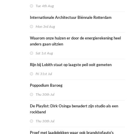
Tue 4th Aug
Internationale Architectuur Biënnale Rotterdam
Mon 3rd Aug
Waarom onze huizen er door de energierekening heel
anders gaan uitzien
Sat 1st Aug
Rijn bij Lobith staat op laagste peil ooit gemeten
Fri 31st Jul
Poppodium Baroeg
Thu 30th Jul
De Playlist: Dirk Osinga benadert zijn studio als een
rockband
Thu 30th Jul
Proef met laadplekken waar ook brandstofauto's