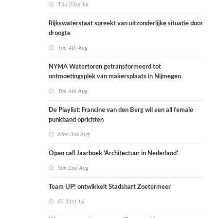
Thu 23rd Jul
Rijkswaterstaat spreekt van uitzonderlijke situatie door
droogte
Tue 4th Aug
NYMA Watertoren getransformeerd tot
ontmoetingsplek van makersplaats in Nijmegen
Tue 4th Aug
De Playlist: Francine van den Berg wil een all female
punkband oprichten
Mon 3rd Aug
Open call Jaarboek ‘Architectuur in Nederland’
Sun 2nd Aug
Team UP! ontwikkelt Stadshart Zoetermeer
Fri 31st Jul