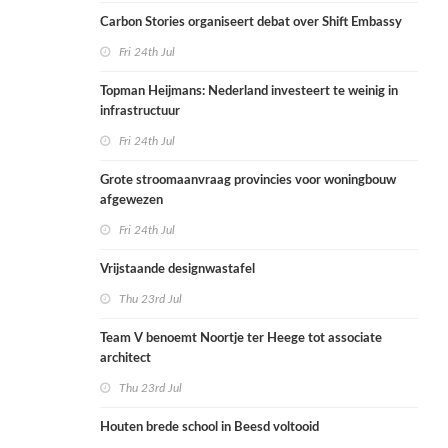
Carbon Stories organiseert debat over Shift Embassy
Fri 24th Jul
Topman Heijmans: Nederland investeert te weinig in
infrastructuur
Fri 24th Jul
Grote stroomaanvraag provincies voor woningbouw
afgewezen
Fri 24th Jul
Vrijstaande designwastafel
Thu 23rd Jul
Team V benoemt Noortje ter Heege tot associate
architect
Thu 23rd Jul
Houten brede school in Beesd voltooid