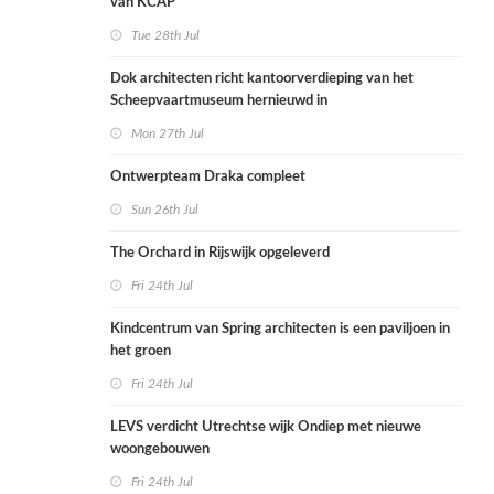
van KCAP
Tue 28th Jul
Dok architecten richt kantoorverdieping van het
Scheepvaartmuseum hernieuwd in
Mon 27th Jul
Ontwerpteam Draka compleet
Sun 26th Jul
The Orchard in Rijswijk opgeleverd
Fri 24th Jul
Kindcentrum van Spring architecten is een paviljoen in
het groen
Fri 24th Jul
LEVS verdicht Utrechtse wijk Ondiep met nieuwe
woongebouwen
Fri 24th Jul