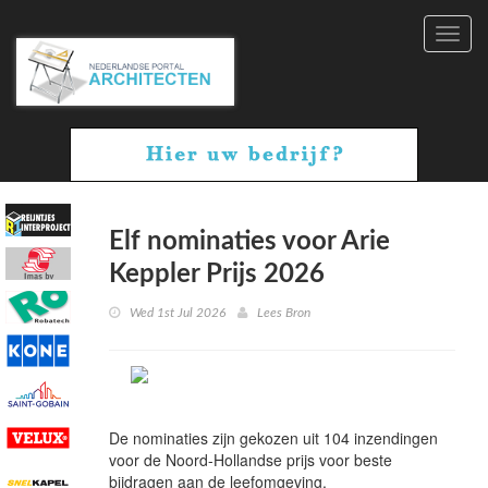
Toggl
navig
Elf nominaties voor Arie
Keppler Prijs 2026
Wed 1st Jul 2026
Lees Bron
De nominaties zijn gekozen uit 104 inzendingen
voor de Noord-Hollandse prijs voor beste
bijdragen aan de leefomgeving.