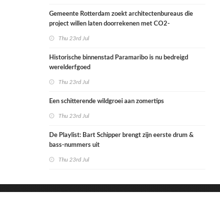
Gemeente Rotterdam zoekt architectenbureaus die
project willen laten doorrekenen met CO2-
rekenmethode
Thu 23rd Jul
Historische binnenstad Paramaribo is nu bedreigd
werelderfgoed
Thu 23rd Jul
Een schitterende wildgroei aan zomertips
Thu 23rd Jul
De Playlist: Bart Schipper brengt zijn eerste drum &
bass-nummers uit
Thu 23rd Jul