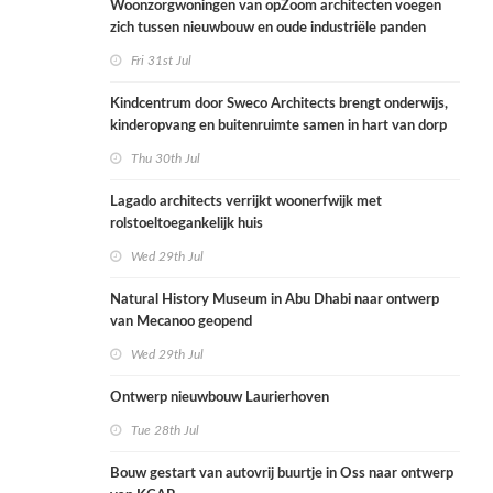
Woonzorgwoningen van opZoom architecten voegen
zich tussen nieuwbouw en oude industriële panden
Fri 31st Jul
Kindcentrum door Sweco Architects brengt onderwijs,
kinderopvang en buitenruimte samen in hart van dorp
Thu 30th Jul
Lagado architects verrijkt woonerfwijk met
rolstoeltoegankelijk huis
Wed 29th Jul
Natural History Museum in Abu Dhabi naar ontwerp
van Mecanoo geopend
Wed 29th Jul
Ontwerp nieuwbouw Laurierhoven
Tue 28th Jul
Bouw gestart van autovrij buurtje in Oss naar ontwerp