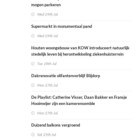
mogen parkeren
Wed 29th Jul
Supermarkt in monumentaal pand
Wed 29th Jul
Houten woongebouw van KOW introduceert natuurlijk
stedelijk leven bij herontwikkeling ziekenhuisterrein
Tue 28th Jul
Dakrenovatie olifantenverblijf Blijdorp
Mon 27th Jul
De Playlist: Catherine Visser, Daan Bakker en Fransje
Hooimeijer zijn een kamerensemble
Mon 27th Jul
Duizend balkons vergroend
Sat 25th Jul