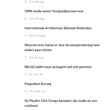
Tue 4th Aug
VMN media neemt Vastgoedjournaal over
Tue 4th Aug
Internationale Architectuur Biënnale Rotterdam
Mon 3rd Aug
Waarom onze huizen er door de energierekening heel
anders gaan uitzien
Sat 1st Aug
Rijn bij Lobith staat op laagste peil ooit gemeten
Fri 31st Jul
Poppodium Baroeg
Thu 30th Jul
De Playlist: Dirk Osinga benadert zijn studio als een
rockband