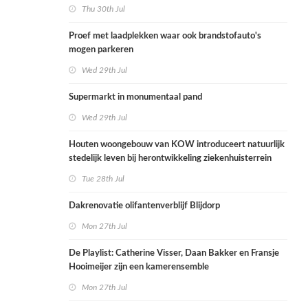
Thu 30th Jul
Proef met laadplekken waar ook brandstofauto's
mogen parkeren
Wed 29th Jul
Supermarkt in monumentaal pand
Wed 29th Jul
Houten woongebouw van KOW introduceert natuurlijk
stedelijk leven bij herontwikkeling ziekenhuisterrein
Tue 28th Jul
Dakrenovatie olifantenverblijf Blijdorp
Mon 27th Jul
De Playlist: Catherine Visser, Daan Bakker en Fransje
Hooimeijer zijn een kamerensemble
Mon 27th Jul