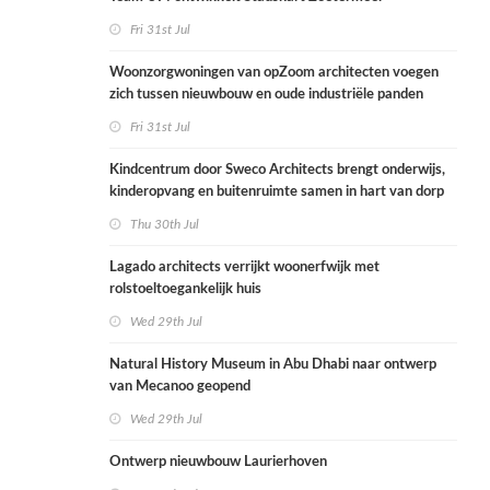
Fri 31st Jul
Woonzorgwoningen van opZoom architecten voegen
zich tussen nieuwbouw en oude industriële panden
Fri 31st Jul
Kindcentrum door Sweco Architects brengt onderwijs,
kinderopvang en buitenruimte samen in hart van dorp
Thu 30th Jul
Lagado architects verrijkt woonerfwijk met
rolstoeltoegankelijk huis
Wed 29th Jul
Natural History Museum in Abu Dhabi naar ontwerp
van Mecanoo geopend
Wed 29th Jul
Ontwerp nieuwbouw Laurierhoven