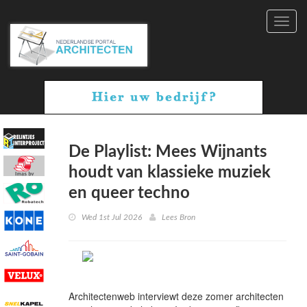
Toggl
navig
De Playlist: Mees Wijnants
houdt van klassieke muziek
en queer techno
Wed 1st Jul 2026
Lees Bron
Architectenweb interviewt deze zomer architecten