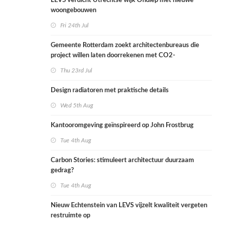
LEVS verdicht Utrechtse wijk Ondiep met nieuwe
woongebouwen
Fri 24th Jul
Gemeente Rotterdam zoekt architectenbureaus die
project willen laten doorrekenen met CO2-
rekenmethode
Thu 23rd Jul
Design radiatoren met praktische details
Wed 5th Aug
Kantooromgeving geïnspireerd op John Frostbrug
Tue 4th Aug
Carbon Stories: stimuleert architectuur duurzaam
gedrag?
Tue 4th Aug
Nieuw Echtenstein van LEVS vijzelt kwaliteit vergeten
restruimte op