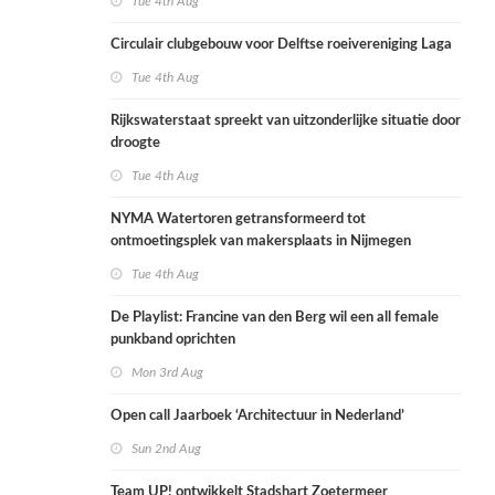
Tue 4th Aug
Circulair clubgebouw voor Delftse roeivereniging Laga
Tue 4th Aug
Rijkswaterstaat spreekt van uitzonderlijke situatie door
droogte
Tue 4th Aug
NYMA Watertoren getransformeerd tot
ontmoetingsplek van makersplaats in Nijmegen
Tue 4th Aug
De Playlist: Francine van den Berg wil een all female
punkband oprichten
Mon 3rd Aug
Open call Jaarboek ‘Architectuur in Nederland’
Sun 2nd Aug
Team UP! ontwikkelt Stadshart Zoetermeer