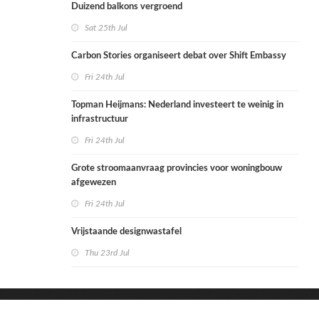
Duizend balkons vergroend
Sat 25th Jul
Carbon Stories organiseert debat over Shift Embassy
Fri 24th Jul
Topman Heijmans: Nederland investeert te weinig in
infrastructuur
Fri 24th Jul
Grote stroomaanvraag provincies voor woningbouw
afgewezen
Fri 24th Jul
Vrijstaande designwastafel
Thu 23rd Jul