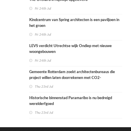
Fri 24th Jul
Kindcentrum van Spring architecten is een paviljoen in
het groen
Fri 24th Jul
LEVS verdicht Utrechtse wijk Ondiep met nieuwe
woongebouwen
Fri 24th Jul
Gemeente Rotterdam zoekt architectenbureaus die
project willen laten doorrekenen met CO2-
rekenmethode
Thu 23rd Jul
Historische binnenstad Paramaribo is nu bedreigd
werelderfgoed
Thu 23rd Jul