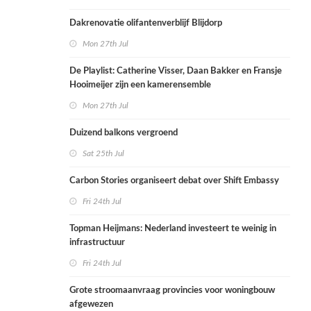
Dakrenovatie olifantenverblijf Blijdorp
Mon 27th Jul
De Playlist: Catherine Visser, Daan Bakker en Fransje
Hooimeijer zijn een kamerensemble
Mon 27th Jul
Duizend balkons vergroend
Sat 25th Jul
Carbon Stories organiseert debat over Shift Embassy
Fri 24th Jul
Topman Heijmans: Nederland investeert te weinig in
infrastructuur
Fri 24th Jul
Grote stroomaanvraag provincies voor woningbouw
afgewezen