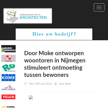
Toggl
navig
Door Moke ontworpen
woontoren in Nijmegen
stimuleert ontmoeting
tussen bewoners
Thu 11th Jun 2026
Lees Bron