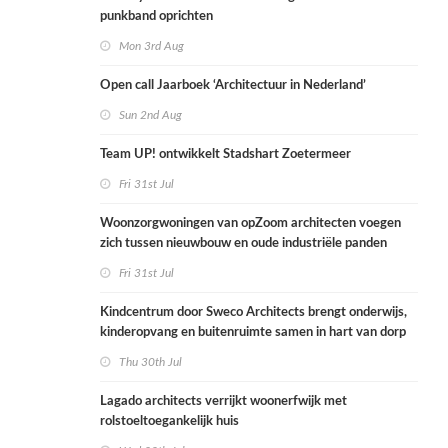
punkband oprichten
Mon 3rd Aug
Open call Jaarboek ‘Architectuur in Nederland’
Sun 2nd Aug
Team UP! ontwikkelt Stadshart Zoetermeer
Fri 31st Jul
Woonzorgwoningen van opZoom architecten voegen
zich tussen nieuwbouw en oude industriële panden
Fri 31st Jul
Kindcentrum door Sweco Architects brengt onderwijs,
kinderopvang en buitenruimte samen in hart van dorp
Thu 30th Jul
Lagado architects verrijkt woonerfwijk met
rolstoeltoegankelijk huis