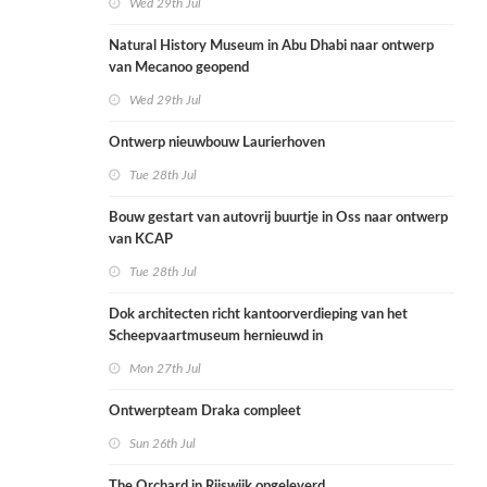
Wed 29th Jul
Natural History Museum in Abu Dhabi naar ontwerp
van Mecanoo geopend
Wed 29th Jul
Ontwerp nieuwbouw Laurierhoven
Tue 28th Jul
Bouw gestart van autovrij buurtje in Oss naar ontwerp
van KCAP
Tue 28th Jul
Dok architecten richt kantoorverdieping van het
Scheepvaartmuseum hernieuwd in
Mon 27th Jul
Ontwerpteam Draka compleet
Sun 26th Jul
The Orchard in Rijswijk opgeleverd