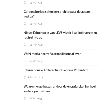
Tue 4th Aug
Carbon Stories: stimuleert architectuur duurzaam
gedrag?
Tue 4th Aug
Nieuw Echtenstein van LEVS vijzelt kwaliteit vergeten
restruimte op
Tue 4th Aug
VMN media neemt Vastgoedjournaal over
Tue 4th Aug
Internationale Architectuur Biënnale Rotterdam
Mon 3rd Aug
Waarom onze huizen er door de energierekening heel
anders gaan uitzien
Sat 1st Aug