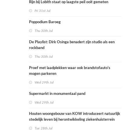
Rijn bij Lobith staat op laagste peil ooit gemeten
Fri 31st Jul
Poppodium Baroeg
Thu 30th Jul
De Playlist: Dirk Osinga benadert zijn studio als een
rockband
Thu 30th Jul
Proef met laadplekken waar ook brandstofauto's
mogen parkeren
Wed 29th Jul
Supermarkt in monumentaal pand
Wed 29th Jul
Houten woongebouw van KOW introduceert natuurlijk
stedelijk leven bij herontwikkeling ziekenhuisterrein
Tue 28th Jul