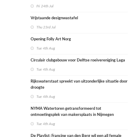
Fri 24th Jul
Vrijstaande designwastafel
Thu 23rd Jul
Opening Folly Art Norg
Tue 4th Aug
Circulair clubgebouw voor Delftse roeivereniging Laga
Tue 4th Aug
Rijkswaterstaat spreekt van uitzonderlijke situatie door
droogte
Tue 4th Aug
NYMA Watertoren getransformeerd tot
ontmoetingsplek van makersplaats in Nijmegen
Tue 4th Aug
De Playlist: Francine van den Berg wil een all female