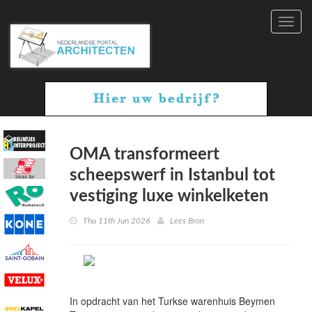
Toggl
navig
OMA transformeert
scheepswerf in Istanbul tot
vestiging luxe winkelketen
Thu 11th Jun 2026
Lees Bron
In opdracht van het Turkse warenhuis Beymen