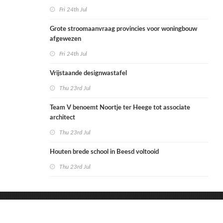
Fri 24th Jul
Grote stroomaanvraag provincies voor woningbouw
afgewezen
Fri 24th Jul
Vrijstaande designwastafel
Thu 23rd Jul
Team V benoemt Noortje ter Heege tot associate
architect
Thu 23rd Jul
Houten brede school in Beesd voltooid
Thu 23rd Jul