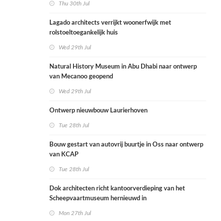
Thu 30th Jul
Lagado architects verrijkt woonerfwijk met
rolstoeltoegankelijk huis
Wed 29th Jul
Natural History Museum in Abu Dhabi naar ontwerp
van Mecanoo geopend
Wed 29th Jul
Ontwerp nieuwbouw Laurierhoven
Tue 28th Jul
Bouw gestart van autovrij buurtje in Oss naar ontwerp
van KCAP
Tue 28th Jul
Dok architecten richt kantoorverdieping van het
Scheepvaartmuseum hernieuwd in
Mon 27th Jul