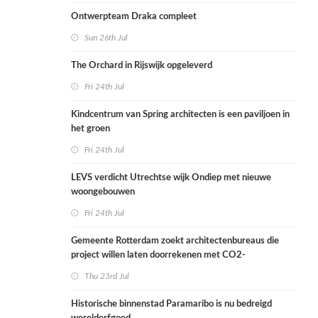
Ontwerpteam Draka compleet
Sun 26th Jul
The Orchard in Rijswijk opgeleverd
Fri 24th Jul
Kindcentrum van Spring architecten is een paviljoen in
het groen
Fri 24th Jul
LEVS verdicht Utrechtse wijk Ondiep met nieuwe
woongebouwen
Fri 24th Jul
Gemeente Rotterdam zoekt architectenbureaus die
project willen laten doorrekenen met CO2-
rekenmethode
Thu 23rd Jul
Historische binnenstad Paramaribo is nu bedreigd