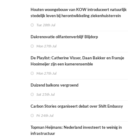
Houten woongebouw van KOW introduceert natuurlijk
stedelijk leven bij herontwikkeling ziekenhuisterrein
Tue 28th Jul
Dakrenovatie olifantenverblijf Blijdorp
Mon 27th Jul
De Playlist: Catherine Visser, Daan Bakker en Fransje
Hooimeijer zijn een kamerensemble
Mon 27th Jul
Duizend balkons vergroend
Sat 25th Jul
Carbon Stories organiseert debat over Shift Embassy
Fri 24th Jul
Topman Heijmans: Nederland investeert te weinig in
infrastructuur