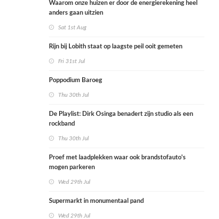
Waarom onze huizen er door de energierekening heel
anders gaan uitzien
Sat 1st Aug
Rijn bij Lobith staat op laagste peil ooit gemeten
Fri 31st Jul
Poppodium Baroeg
Thu 30th Jul
De Playlist: Dirk Osinga benadert zijn studio als een
rockband
Thu 30th Jul
Proef met laadplekken waar ook brandstofauto's
mogen parkeren
Wed 29th Jul
Supermarkt in monumentaal pand
Wed 29th Jul