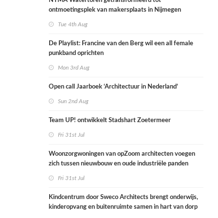
NYMA Watertoren getransformeerd tot
ontmoetingsplek van makersplaats in Nijmegen
Tue 4th Aug
De Playlist: Francine van den Berg wil een all female
punkband oprichten
Mon 3rd Aug
Open call Jaarboek ‘Architectuur in Nederland’
Sun 2nd Aug
Team UP! ontwikkelt Stadshart Zoetermeer
Fri 31st Jul
Woonzorgwoningen van opZoom architecten voegen
zich tussen nieuwbouw en oude industriële panden
Fri 31st Jul
Kindcentrum door Sweco Architects brengt onderwijs,
kinderopvang en buitenruimte samen in hart van dorp