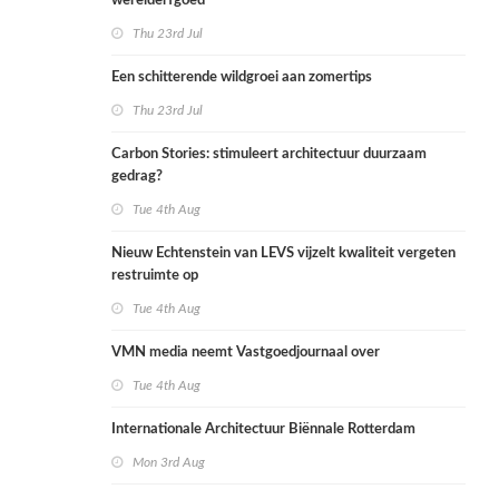
werelderfgoed
Thu 23rd Jul
Een schitterende wildgroei aan zomertips
Thu 23rd Jul
Carbon Stories: stimuleert architectuur duurzaam
gedrag?
Tue 4th Aug
Nieuw Echtenstein van LEVS vijzelt kwaliteit vergeten
restruimte op
Tue 4th Aug
VMN media neemt Vastgoedjournaal over
Tue 4th Aug
Internationale Architectuur Biënnale Rotterdam
Mon 3rd Aug