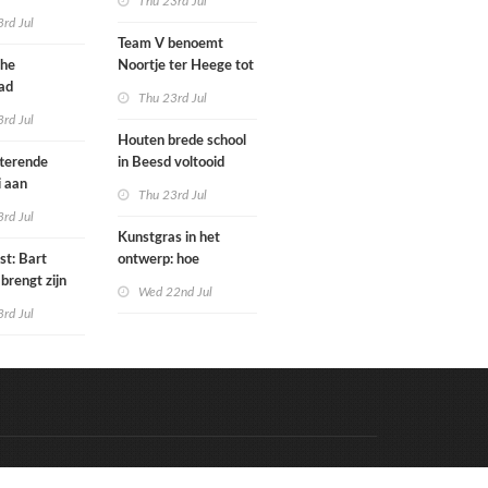
Thu 23rd Jul
tenbureaus
rd Jul
ct willen laten
Team V benoemt
enen met
che
Noortje ter Heege tot
kenmethode
ad
associate architect
Thu 23rd Jul
bo is nu
rd Jul
Houten brede school
rfgoed
tterende
in Beesd voltooid
i aan
Thu 23rd Jul
s
rd Jul
Kunstgras in het
st: Bart
ontwerp: hoe
brengt zijn
architecten de groene
Wed 22nd Jul
rum & bass-
laag integreren
rd Jul
 uit
Code & Hosted by:
e Meern Multimedia
VDVO
Contact