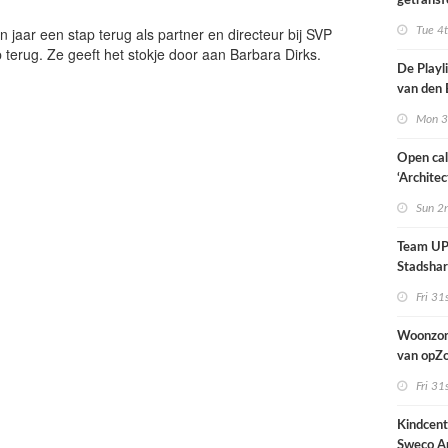
getransf
ontmoeti
 jaar een stap terug als partner en directeur bij SVP
Tue 4
makerspl
terug. Ze geeft het stokje door aan Barbara Dirks.
Nijmege
De Playli
van den 
all fema
Mon 3
oprichte
Open cal
‘Architec
Nederlan
Sun 2
Team UP!
Stadsha
Fri 31
Woonzor
van opZ
architec
Fri 31
zich tus
nieuwbo
Kindcen
industri
Sweco Ar