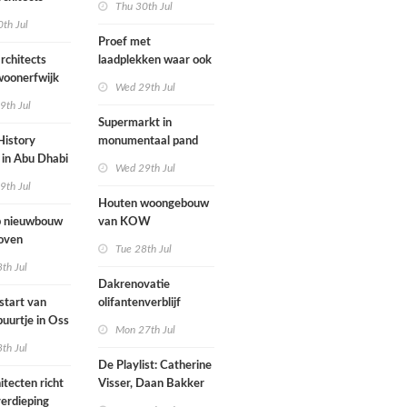
Thu 30th Jul
nderwijs,
rockband
th Jul
vang en
Proef met
imte samen in
rchitects
laadplekken waar ook
 dorp
 woonerfwijk
brandstofauto's
Wed 29th Jul
mogen parkeren
9th Jul
toegankelijk
Supermarkt in
History
monumentaal pand
in Abu Dhabi
Wed 29th Jul
werp van
9th Jul
 geopend
Houten woongebouw
 nieuwbouw
van KOW
oven
introduceert natuurlijk
Tue 28th Jul
stedelijk leven bij
th Jul
herontwikkeling
Dakrenovatie
ziekenhuisterrein
start van
olifantenverblijf
buurtje in Oss
Blijdorp
Mon 27th Jul
werp van
th Jul
De Playlist: Catherine
itecten richt
Visser, Daan Bakker
erdieping
en Fransje Hooimeijer