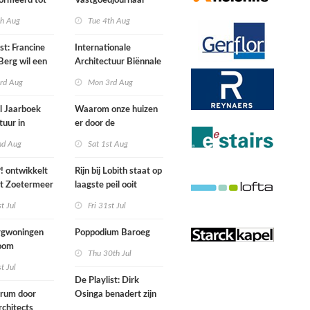
ormeerd tot
Vastgoedjournaal
ngsplek van
over
th Aug
Tue 4th Aug
aats in
n
st: Francine
Internationale
Berg wil een
Architectuur Biënnale
le punkband
Rotterdam
rd Aug
Mon 3rd Aug
n
l Jaarboek
Waarom onze huizen
tuur in
er door de
d’
energierekening heel
nd Aug
Sat 1st Aug
anders gaan uitzien
 ontwikkelt
Rijn bij Lobith staat op
rt Zoetermeer
laagste peil ooit
gemeten
st Jul
Fri 31st Jul
gwoningen
Poppodium Baroeg
oom
Thu 30th Jul
ten voegen
st Jul
sen
De Playlist: Dirk
uw en oude
trum door
Osinga benadert zijn
ële panden
chitects
studio als een