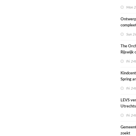
van het
Mon 2
Scheepv
hernieuw
Ontwerp
complee
Sun 26
The Orch
Rijswijk
Fri 24
Kindcen
Spring ar
een pavil
Fri 24
groen
LEVS ver
Utrechts
Ondiep 
Fri 24
woonge
Gemeent
zoekt