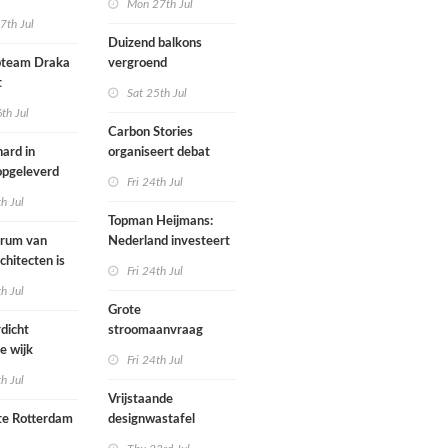
Mon 27th Jul
zijn een
7th Jul
aartmuseum
kamerensemble
Duizend balkons
d in
team Draka
vergroend
t
Sat 25th Jul
th Jul
Carbon Stories
ard in
organiseert debat
 opgeleverd
over Shift Embassy
Fri 24th Jul
th Jul
Topman Heijmans:
trum van
Nederland investeert
chitecten is
te weinig in
Fri 24th Jul
joen in het
infrastructuur
th Jul
Grote
dicht
stroomaanvraag
e wijk
provincies voor
Fri 24th Jul
met nieuwe
woningbouw
th Jul
bouwen
afgewezen
Vrijstaande
e Rotterdam
designwastafel