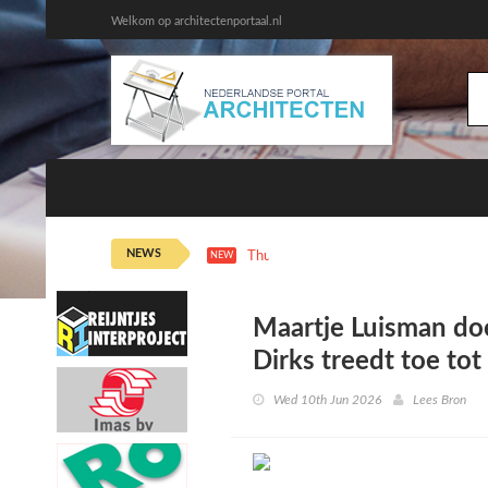
Welkom op architectenportaal.nl
NEWS
Thu 6th 11:15
De Playlist: Alex Kypr
NEW
Maartje Luisman doe
Dirks treedt toe tot
Wed 10th Jun 2026
Lees Bron