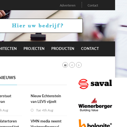
Adverteren
Contact
HITECTEN
PROJECTEN
PRODUCTEN
CONTACT
NIEUWS
erstaat
Nieuw Echtenstein
van
van LEVS vijzelt
lijke situatie
kwaliteit vergeten
th Aug
Tue 4th Aug
ogte
restruimte op
atertoren
VMN media neemt