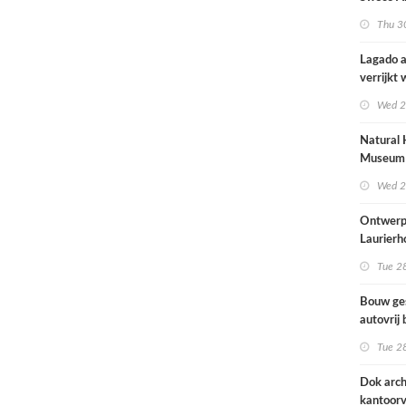
brengt o
Thu 30
kinderop
buitenru
Lagado a
hart van
verrijkt
met
Wed 2
rolstoel
huis
Natural 
Museum 
naar ont
Wed 2
Mecanoo
Ontwerp
Laurierh
Tue 28
Bouw ge
autovrij 
naar ont
Tue 28
KCAP
Dok arch
kantoorv