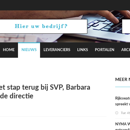
HOME
NIEUWS
LEVERANCIERS
LINKS
PORTALEN
ARC
iotakis-Weijers zingt en performt op karaokefeestjes
MEER 
t stap terug bij SVP, Barbara
 de directie
Rijkswat
spreekt 
uitzonder
Tue 4
door dro
NYMA W