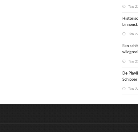
architec
Thu 23
die proje
doorrek
Historis
CO2-re
binnenst
Paramari
Thu 23
bedreigd
werelde
Een schi
wildgroe
zomertip
Thu 23
De Playli
Schipper 
eerste d
Thu 23
nummers
&
Onderdeel van:
BrancheConnect
D