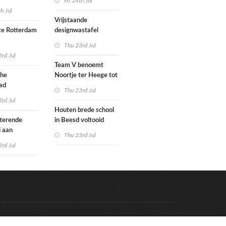
Fri 24th Jul
met nieuwe
woningbouw
th Jul
bouwen
afgewezen
Vrijstaande
e Rotterdam
designwastafel
Thu 23rd Jul
tenbureaus
rd Jul
ct willen laten
Team V benoemt
enen met
che
Noortje ter Heege tot
kenmethode
ad
associate architect
Thu 23rd Jul
bo is nu
rd Jul
Houten brede school
rfgoed
tterende
in Beesd voltooid
i aan
Thu 23rd Jul
s
rd Jul
Code & Hosted by:
e Meern Multimedia
VDVO
Contact