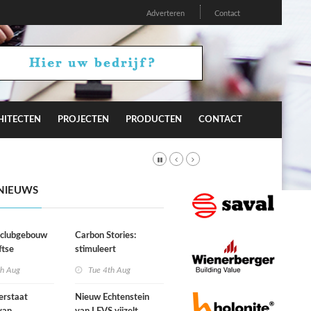
Adverteren
Contact
HITECTEN
PROJECTEN
PRODUCTEN
CONTACT
NIEUWS
r clubgebouw
Carbon Stories:
ftse
stimuleert
niging Laga
architectuur
th Aug
Tue 4th Aug
duurzaam gedrag?
erstaat
Nieuw Echtenstein