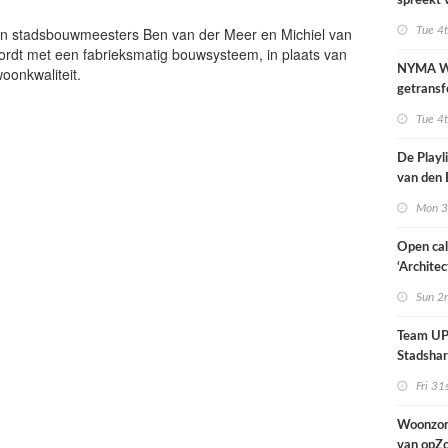
spreekt 
uitzonder
ien stadsbouwmeesters Ben van der Meer en Michiel van
Tue 4
door dro
ordt met een fabrieksmatig bouwsysteem, in plaats van
NYMA W
oonkwaliteit.
getransf
ontmoeti
Tue 4
makerspl
Nijmege
De Playli
van den 
all fema
Mon 3
oprichte
Open cal
‘Architec
Nederlan
Sun 2
Team UP!
Stadsha
Fri 31
Woonzor
van opZ