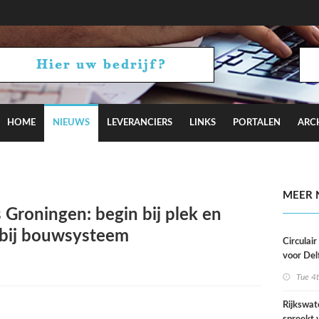
HOME
NIEUWS
LEVERANCIERS
LINKS
PORTALEN
ARC
aagt met Camden Town bij aan Hyde Park
MEER 
Groningen: begin bij plek en
 bij bouwsysteem
Circulai
voor Del
roeivere
Tue 4
Rijkswat