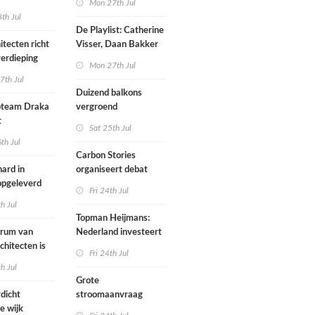
Mon 27th Jul
werp van
th Jul
De Playlist: Catherine
itecten richt
Visser, Daan Bakker
erdieping
en Fransje Hooimeijer
Mon 27th Jul
zijn een
7th Jul
aartmuseum
kamerensemble
Duizend balkons
d in
team Draka
vergroend
t
Sat 25th Jul
th Jul
Carbon Stories
ard in
organiseert debat
 opgeleverd
over Shift Embassy
Fri 24th Jul
th Jul
Topman Heijmans:
trum van
Nederland investeert
chitecten is
te weinig in
Fri 24th Jul
joen in het
infrastructuur
th Jul
Grote
dicht
stroomaanvraag
e wijk
provincies voor