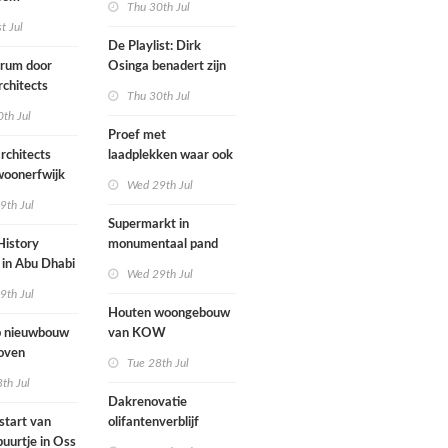
Thu 30th Jul
ten voegen
st Jul
sen
De Playlist: Dirk
uw en oude
trum door
Osinga benadert zijn
ële panden
chitects
studio als een
Thu 30th Jul
nderwijs,
rockband
th Jul
vang en
Proef met
imte samen in
rchitects
laadplekken waar ook
 dorp
 woonerfwijk
brandstofauto's
Wed 29th Jul
mogen parkeren
9th Jul
toegankelijk
Supermarkt in
History
monumentaal pand
in Abu Dhabi
Wed 29th Jul
werp van
9th Jul
 geopend
Houten woongebouw
 nieuwbouw
van KOW
oven
introduceert natuurlijk
Tue 28th Jul
stedelijk leven bij
th Jul
herontwikkeling
Dakrenovatie
ziekenhuisterrein
start van
olifantenverblijf
buurtje in Oss
Blijdorp