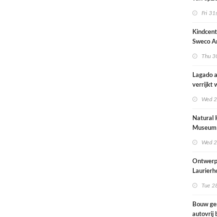
architec
Fri 31
zich tus
nieuwbo
Kindcen
industri
Sweco Ar
brengt o
Thu 30
kinderop
buitenru
Lagado a
hart van
verrijkt
met
Wed 2
rolstoel
huis
Natural 
Museum 
naar ont
Wed 2
Mecanoo
Ontwerp
Laurierh
Tue 28
Bouw ge
autovrij 