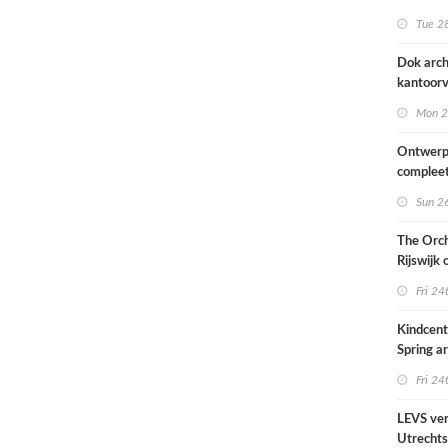
naar ont
Tue 28
KCAP
Dok arch
kantoorv
van het
Mon 2
Scheepv
hernieuw
Ontwerp
complee
Sun 26
The Orch
Rijswijk
Fri 24
Kindcen
Spring ar
een pavil
Fri 24
groen
LEVS ver
Utrechts