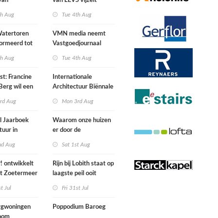
van
van LEVS vijzelt
lijke situatie
kwaliteit vergeten
th Aug
Tue 4th Aug
ogte
restruimte op
atertoren
VMN media neemt
ormeerd tot
Vastgoedjournaal
ngsplek van
over
th Aug
Tue 4th Aug
aats in
n
st: Francine
Internationale
Berg wil een
Architectuur Biënnale
le punkband
Rotterdam
rd Aug
Mon 3rd Aug
n
l Jaarboek
Waarom onze huizen
tuur in
er door de
d’
energierekening heel
nd Aug
Sat 1st Aug
anders gaan uitzien
 ontwikkelt
Rijn bij Lobith staat op
rt Zoetermeer
laagste peil ooit
gemeten
st Jul
Fri 31st Jul
gwoningen
Poppodium Baroeg
oom