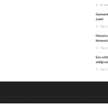
Ondiep 
Fri 24
woonge
Gemeent
zoekt
architec
Thu 23
die proje
doorrek
Historis
CO2-re
binnenst
Paramari
Thu 23
bedreigd
werelde
Een schi
wildgroe
zomertip
Thu 23
&
Onderdeel van:
BrancheConnect
D