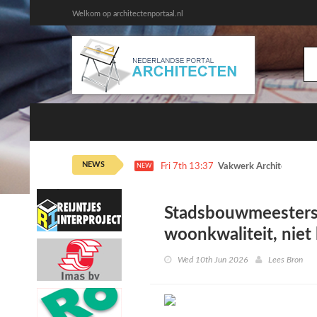
Welkom op architectenportaal.nl
NEWS
Fri 7th 13:37
Vakwerk Architecten dr
NEW
Stadsbouwmeesters 
woonkwaliteit, niet
Wed 10th Jun 2026
Lees Bron