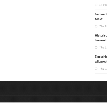
Ondiep 
Fri 24
woonge
Gemeent
zoekt
architec
Thu 23
die proje
doorrek
Historis
CO2-re
binnenst
Paramari
Thu 23
bedreigd
werelde
Een schi
wildgroe
zomertip
Thu 23
&
Onderdeel van:
BrancheConnect
D