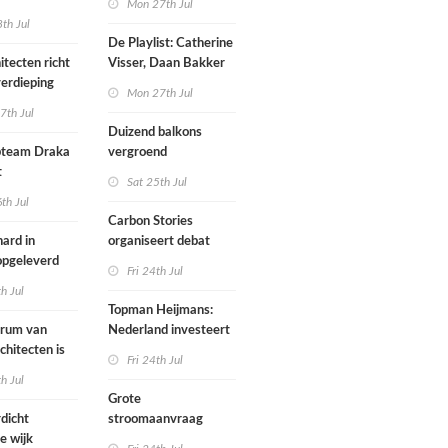
Mon 27th Jul
werp van
th Jul
De Playlist: Catherine
itecten richt
Visser, Daan Bakker
erdieping
en Fransje Hooimeijer
Mon 27th Jul
zijn een
7th Jul
aartmuseum
kamerensemble
Duizend balkons
d in
team Draka
vergroend
t
Sat 25th Jul
th Jul
Carbon Stories
ard in
organiseert debat
 opgeleverd
over Shift Embassy
Fri 24th Jul
th Jul
Topman Heijmans:
trum van
Nederland investeert
chitecten is
te weinig in
Fri 24th Jul
joen in het
infrastructuur
th Jul
Grote
dicht
stroomaanvraag
e wijk
provincies voor