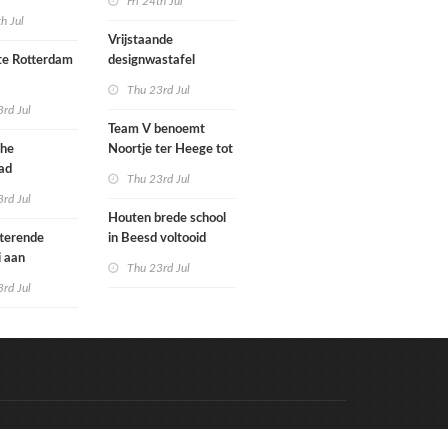
Fri 24th Jul
met nieuwe
woningbouw
th Jul
bouwen
afgewezen
Vrijstaande
e Rotterdam
designwastafel
Thu 23rd Jul
tenbureaus
rd Jul
ct willen laten
Team V benoemt
enen met
che
Noortje ter Heege tot
kenmethode
ad
associate architect
Thu 23rd Jul
bo is nu
rd Jul
Houten brede school
rfgoed
tterende
in Beesd voltooid
i aan
Thu 23rd Jul
s
rd Jul
Code & Hosted by:
e Meern Multimedia
VDVO
Contact