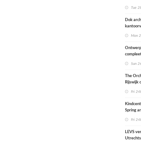
naar ont
Tue 28
KCAP
Dok arch
kantoorv
van het
Mon 2
Scheepv
hernieuw
Ontwerp
complee
Sun 26
The Orch
Rijswijk
Fri 24
Kindcen
Spring ar
een pavil
Fri 24
groen
LEVS ver
Utrechts