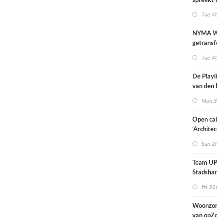
spreekt 
uitzonder
Tue 4
door dro
NYMA W
getransf
ontmoeti
Tue 4
makerspl
Nijmege
De Playli
van den 
all fema
Mon 3
oprichte
Open cal
‘Architec
Nederlan
Sun 2
Team UP!
Stadsha
Fri 31
Woonzor
van opZ