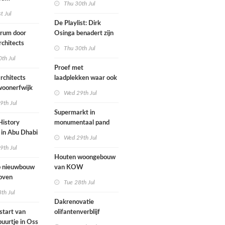
Thu 30th Jul
ten voegen
st Jul
sen
De Playlist: Dirk
uw en oude
trum door
Osinga benadert zijn
ële panden
chitects
studio als een
Thu 30th Jul
nderwijs,
rockband
th Jul
vang en
Proef met
imte samen in
rchitects
laadplekken waar ook
 dorp
 woonerfwijk
brandstofauto's
Wed 29th Jul
mogen parkeren
9th Jul
toegankelijk
Supermarkt in
History
monumentaal pand
in Abu Dhabi
Wed 29th Jul
werp van
9th Jul
 geopend
Houten woongebouw
 nieuwbouw
van KOW
oven
introduceert natuurlijk
Tue 28th Jul
stedelijk leven bij
th Jul
herontwikkeling
Dakrenovatie
ziekenhuisterrein
start van
olifantenverblijf
buurtje in Oss
Blijdorp