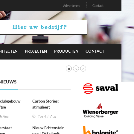
Adverteren
Contact
HITECTEN
PROJECTEN
PRODUCTEN
CONTACT
NIEUWS
r clubgebouw
Carbon Stories:
ftse
stimuleert
niging Laga
architectuur
th Aug
Tue 4th Aug
duurzaam gedrag?
erstaat
Nieuw Echtenstein