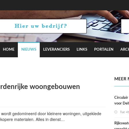
HOME
NIEUWS
LEVERANCIERS
LINKS
PORTALEN
ARC
aagt met Camden Town bij aan Hyde Park
MEER 
rdenrijke woongebouwen
Circulai
voor Del
roeivere
Tue 4
wordt gedomineerd door kleinere woningen, uitgeklede
opere materialen. Alles in dienst…
Rijkswat