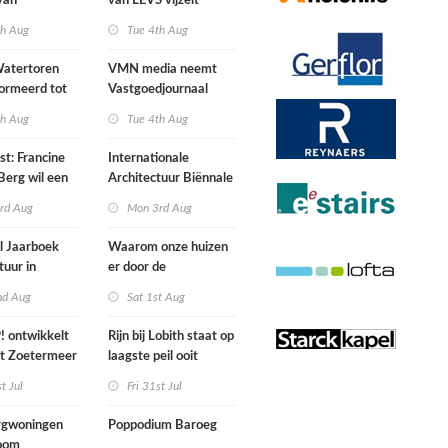
van
van LEVS vijzelt
lijke situatie
kwaliteit vergeten
th Aug
Tue 4th Aug
ogte
restruimte op
atertoren
VMN media neemt
ormeerd tot
Vastgoedjournaal
ngsplek van
over
th Aug
Tue 4th Aug
aats in
n
st: Francine
Internationale
Berg wil een
Architectuur Biënnale
le punkband
Rotterdam
rd Aug
Mon 3rd Aug
n
l Jaarboek
Waarom onze huizen
tuur in
er door de
d’
energierekening heel
nd Aug
Sat 1st Aug
anders gaan uitzien
 ontwikkelt
Rijn bij Lobith staat op
rt Zoetermeer
laagste peil ooit
gemeten
st Jul
Fri 31st Jul
gwoningen
Poppodium Baroeg
oom