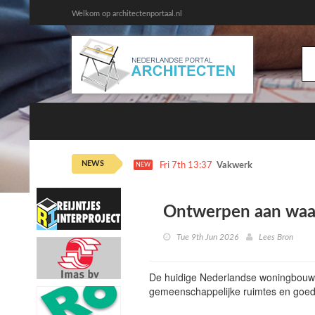
Welkom op architectenportaal.nl
NEWS
Fri 7th 13:37
Vakwerk Architecten dr
NEW
Ontwerpen aan waa
Tue 9th Jun 2026
Lees Bron
De huidige Nederlandse woningbouw 
gemeenschappelijke ruimtes en goedk