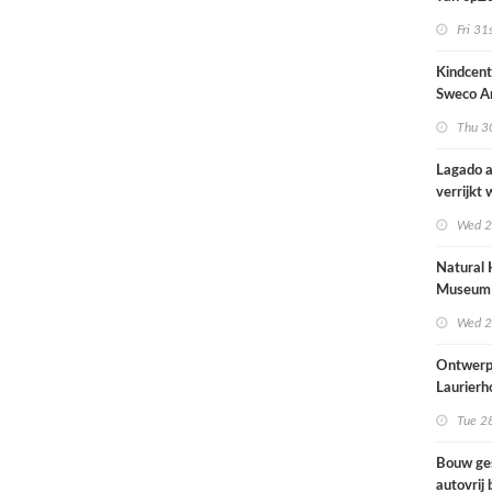
architec
Fri 31
zich tus
nieuwbo
Kindcen
industri
Sweco Ar
brengt o
Thu 30
kinderop
buitenru
Lagado a
hart van
verrijkt
met
Wed 2
rolstoel
huis
Natural 
Museum 
naar ont
Wed 2
Mecanoo
Ontwerp
Laurierh
Tue 28
Bouw ge
autovrij 