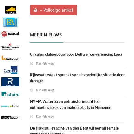
» Volledige artikel
MEER NIEUWS
Circulair clubgebouw voor Delftse roeivereniging Laga
Tue 4th Aug
Rijkswaterstaat spreekt van uitzonderlijke situatie door
droogte
Tue 4th Aug
NYMA Watertoren getransformeerd tot
ontmoetingsplek van makersplaats in Nijmegen
Tue 4th Aug
De Playlist: Francine van den Berg wil een all female