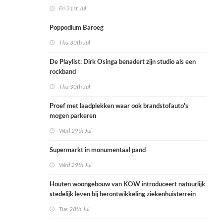
Fri 31st Jul
Poppodium Baroeg
Thu 30th Jul
De Playlist: Dirk Osinga benadert zijn studio als een
rockband
Thu 30th Jul
Proef met laadplekken waar ook brandstofauto's
mogen parkeren
Wed 29th Jul
Supermarkt in monumentaal pand
Wed 29th Jul
Houten woongebouw van KOW introduceert natuurlijk
stedelijk leven bij herontwikkeling ziekenhuisterrein
Tue 28th Jul