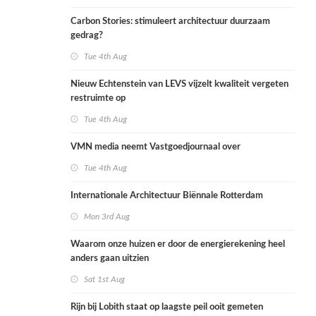
Carbon Stories: stimuleert architectuur duurzaam
gedrag?
Tue 4th Aug
Nieuw Echtenstein van LEVS vijzelt kwaliteit vergeten
restruimte op
Tue 4th Aug
VMN media neemt Vastgoedjournaal over
Tue 4th Aug
Internationale Architectuur Biënnale Rotterdam
Mon 3rd Aug
Waarom onze huizen er door de energierekening heel
anders gaan uitzien
Sat 1st Aug
Rijn bij Lobith staat op laagste peil ooit gemeten