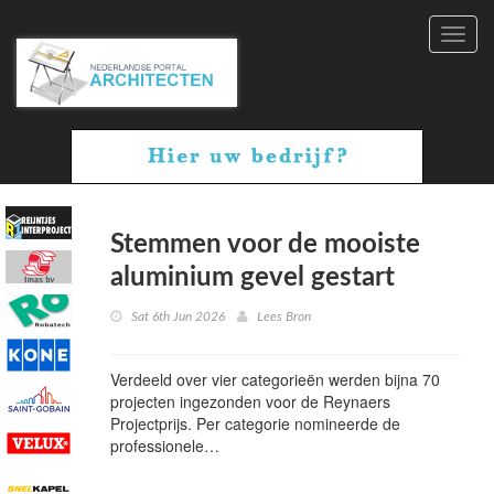
Toggl
navig
Stemmen voor de mooiste
aluminium gevel gestart
Sat 6th Jun 2026
Lees Bron
Verdeeld over vier categorieën werden bijna 70
projecten ingezonden voor de Reynaers
Projectprijs. Per categorie nomineerde de
professionele…