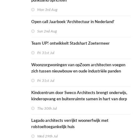
punkband oprichten
Mon 3rd Aug
Open call Jaarboek ‘Architectuur in Nederland’
Sun 2nd Aug
Team UP! ontwikkelt Stadshart Zoetermeer
Fri 31st Jul
Woonzorgwoningen van opZoom architecten voegen
zich tussen nieuwbouw en oude industriële panden
Fri 31st Jul
Kindcentrum door Sweco Architects brengt onderwijs,
kinderopvang en buitenruimte samen in hart van dorp
Thu 30th Jul
Lagado architects verrijkt woonerfwijk met
rolstoeltoegankelijk huis
Wed 29th Jul