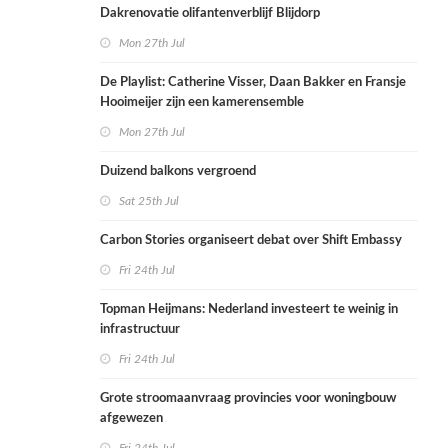
Dakrenovatie olifantenverblijf Blijdorp
Mon 27th Jul
De Playlist: Catherine Visser, Daan Bakker en Fransje
Hooimeijer zijn een kamerensemble
Mon 27th Jul
Duizend balkons vergroend
Sat 25th Jul
Carbon Stories organiseert debat over Shift Embassy
Fri 24th Jul
Topman Heijmans: Nederland investeert te weinig in
infrastructuur
Fri 24th Jul
Grote stroomaanvraag provincies voor woningbouw
afgewezen