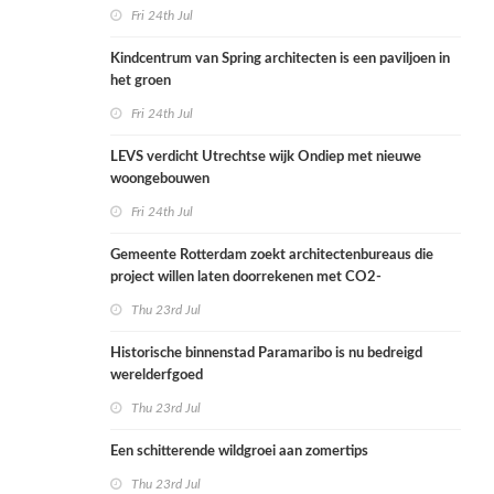
Fri 24th Jul
Kindcentrum van Spring architecten is een paviljoen in
het groen
Fri 24th Jul
LEVS verdicht Utrechtse wijk Ondiep met nieuwe
woongebouwen
Fri 24th Jul
Gemeente Rotterdam zoekt architectenbureaus die
project willen laten doorrekenen met CO2-
rekenmethode
Thu 23rd Jul
Historische binnenstad Paramaribo is nu bedreigd
werelderfgoed
Thu 23rd Jul
Een schitterende wildgroei aan zomertips
Thu 23rd Jul