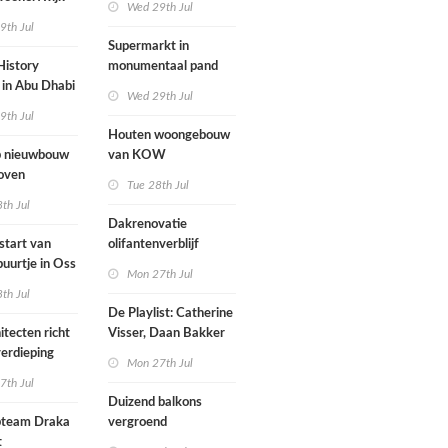
Wed 29th Jul
mogen parkeren
9th Jul
toegankelijk
Supermarkt in
History
monumentaal pand
in Abu Dhabi
Wed 29th Jul
werp van
9th Jul
 geopend
Houten woongebouw
 nieuwbouw
van KOW
oven
introduceert natuurlijk
Tue 28th Jul
stedelijk leven bij
th Jul
herontwikkeling
Dakrenovatie
ziekenhuisterrein
start van
olifantenverblijf
buurtje in Oss
Blijdorp
Mon 27th Jul
werp van
th Jul
De Playlist: Catherine
itecten richt
Visser, Daan Bakker
erdieping
en Fransje Hooimeijer
Mon 27th Jul
zijn een
7th Jul
aartmuseum
kamerensemble
Duizend balkons
d in
team Draka
vergroend
t