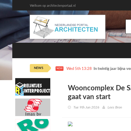
Welkom op architectenportaal.nl
NEWS
Wed 5th 12:16
Kantoorgebouwen uit j
NEW
Wooncomplex De Sa
gaat van start
Tue 9th Jun 2026
Lees Bron