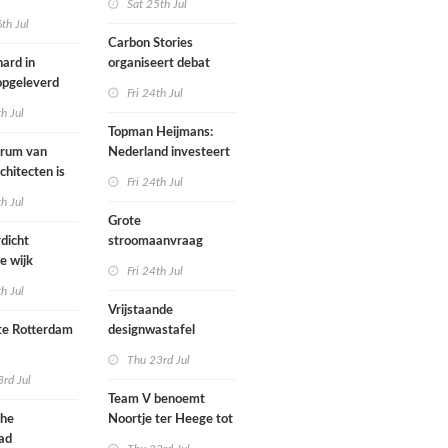
Sat 25th Jul
th Jul
Carbon Stories
ard in
organiseert debat
 opgeleverd
over Shift Embassy
Fri 24th Jul
th Jul
Topman Heijmans:
trum van
Nederland investeert
chitecten is
te weinig in
Fri 24th Jul
joen in het
infrastructuur
th Jul
Grote
dicht
stroomaanvraag
e wijk
provincies voor
Fri 24th Jul
met nieuwe
woningbouw
th Jul
bouwen
afgewezen
Vrijstaande
e Rotterdam
designwastafel
Thu 23rd Jul
tenbureaus
rd Jul
ct willen laten
Team V benoemt
enen met
che
Noortje ter Heege tot
kenmethode
ad
associate architect