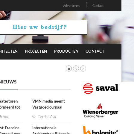
Adverteren
Contact
HITECTEN
PROJECTEN
PRODUCTEN
CONTACT
NIEUWS
atertoren
VMN media neemt
ormeerd tot
Vastgoedjournaal
ngsplek van
over
th Aug
Tue 4th Aug
aats in
n
st: Francine
Internationale