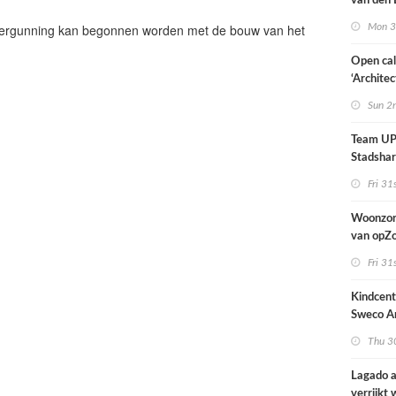
van den 
all fema
vergunning kan begonnen worden met de bouw van het
Mon 3
oprichte
Open cal
‘Architec
Nederlan
Sun 2
Team UP!
Stadsha
Fri 31
Woonzor
van opZ
architec
Fri 31
zich tus
nieuwbo
Kindcen
industri
Sweco Ar
brengt o
Thu 30
kinderop
buitenru
Lagado a
hart van
verrijkt