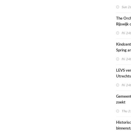
Sun 26
The Orch
Rijswijk
Fri 24
Kindcen
Spring ar
een pavil
Fri 24
groen
LEVS ver
Utrechts
Ondiep 
Fri 24
woonge
Gemeent
zoekt
architec
Thu 23
die proje
doorrek
Historis
CO2-re
binnenst