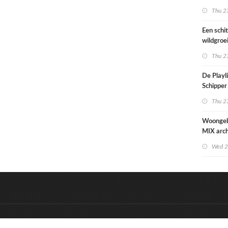
Paramari
Thu 23
bedreigd
werelde
Een schi
wildgroe
zomertip
Thu 23
De Playli
Schipper 
eerste d
Thu 23
nummers
Woonge
MIX arch
zowel st
Wed 2
zorgzaa
uitstrale
&
Onderdeel van:
BrancheConnect
D