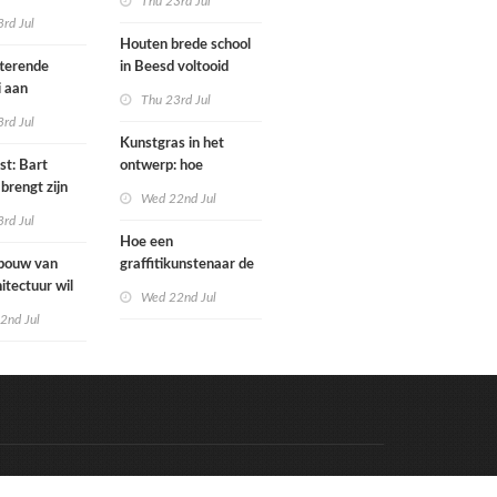
Thu 23rd Jul
bo is nu
rd Jul
Houten brede school
rfgoed
tterende
in Beesd voltooid
i aan
Thu 23rd Jul
s
rd Jul
Kunstgras in het
st: Bart
ontwerp: hoe
brengt zijn
architecten de groene
Wed 22nd Jul
rum & bass-
laag integreren
rd Jul
 uit
Hoe een
bouw van
graffitikunstenaar de
itectuur wil
kunstgeschiedenis
Wed 22nd Jul
oer als
redt
2nd Jul
m karakter
n
Code & Hosted by:
e Meern Multimedia
VDVO
Contact