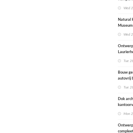
met
Wed 2
rolstoel
huis
Natural 
Museum 
naar ont
Wed 2
Mecanoo
Ontwerp
Laurierh
Tue 28
Bouw ge
autovrij 
naar ont
Tue 28
KCAP
Dok arch
kantoorv
van het
Mon 2
Scheepv
hernieuw
Ontwerp
complee