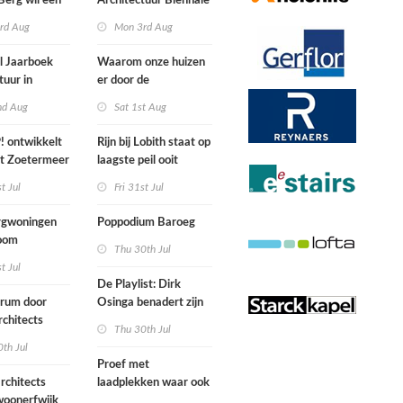
Berg wil een
Architectuur Biënnale
le punkband
Rotterdam
rd Aug
Mon 3rd Aug
n
l Jaarboek
Waarom onze huizen
tuur in
er door de
d’
energierekening heel
nd Aug
Sat 1st Aug
anders gaan uitzien
 ontwikkelt
Rijn bij Lobith staat op
rt Zoetermeer
laagste peil ooit
gemeten
st Jul
Fri 31st Jul
gwoningen
Poppodium Baroeg
oom
Thu 30th Jul
ten voegen
st Jul
sen
De Playlist: Dirk
uw en oude
trum door
Osinga benadert zijn
ële panden
chitects
studio als een
Thu 30th Jul
nderwijs,
rockband
th Jul
vang en
Proef met
imte samen in
rchitects
laadplekken waar ook
 dorp
 woonerfwijk
brandstofauto's