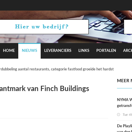
HOME
NIEUWS
LEVERANCIERS
LINKS
PORTALEN
ARC
aren ‘70 rond binnentuin in Brussel door B2Ai grondig vernieuwd
MEER 
ntmark van Finch Buildings
NYMA W
getransf
ontmoeti
Tue 4
makerspl
Nijmege
De Playli