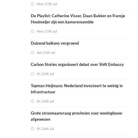
Mon 27th Jul
De Playlist: Catherine Visser, Daan Bakker en Fransje
Hooimeijer zijn een kamerensemble
Mon 27th Jul
Duizend balkons vergroend
Sat 25th Jul
Carbon Stories organiseert debat over Shift Embassy
Fri 24th Jul
Topman Heijmans: Nederland investeert te weinig in
infrastructuur
Fri 24th Jul
Grote stroomaanvraag provincies voor woningbouw
afgewezen
Fri 24th Jul