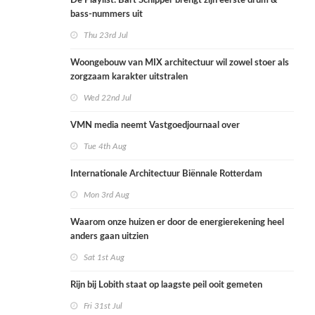
De Playlist: Bart Schipper brengt zijn eerste drum &
bass-nummers uit
Thu 23rd Jul
Woongebouw van MIX architectuur wil zowel stoer als
zorgzaam karakter uitstralen
Wed 22nd Jul
VMN media neemt Vastgoedjournaal over
Tue 4th Aug
Internationale Architectuur Biënnale Rotterdam
Mon 3rd Aug
Waarom onze huizen er door de energierekening heel
anders gaan uitzien
Sat 1st Aug
Rijn bij Lobith staat op laagste peil ooit gemeten
Fri 31st Jul