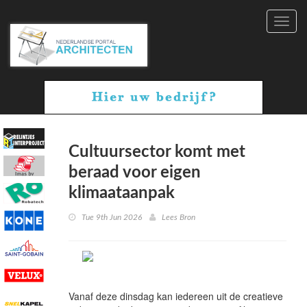
Toggl
navig
Cultuursector komt met
beraad voor eigen
klimaataanpak
Tue 9th Jun 2026
Lees Bron
Vanaf deze dinsdag kan iedereen uit de creatieve