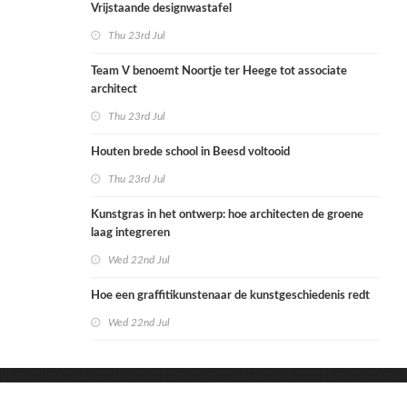
Vrijstaande designwastafel
Thu 23rd Jul
Team V benoemt Noortje ter Heege tot associate
architect
Thu 23rd Jul
Houten brede school in Beesd voltooid
Thu 23rd Jul
Kunstgras in het ontwerp: hoe architecten de groene
laag integreren
Wed 22nd Jul
Hoe een graffitikunstenaar de kunstgeschiedenis redt
Wed 22nd Jul