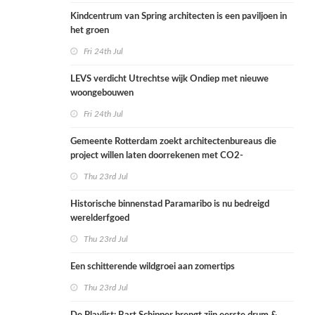
Kindcentrum van Spring architecten is een paviljoen in
het groen
Fri 24th Jul
LEVS verdicht Utrechtse wijk Ondiep met nieuwe
woongebouwen
Fri 24th Jul
Gemeente Rotterdam zoekt architectenbureaus die
project willen laten doorrekenen met CO2-
rekenmethode
Thu 23rd Jul
Historische binnenstad Paramaribo is nu bedreigd
werelderfgoed
Thu 23rd Jul
Een schitterende wildgroei aan zomertips
Thu 23rd Jul