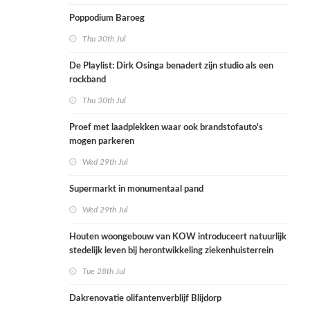
Poppodium Baroeg
Thu 30th Jul
De Playlist: Dirk Osinga benadert zijn studio als een
rockband
Thu 30th Jul
Proef met laadplekken waar ook brandstofauto's
mogen parkeren
Wed 29th Jul
Supermarkt in monumentaal pand
Wed 29th Jul
Houten woongebouw van KOW introduceert natuurlijk
stedelijk leven bij herontwikkeling ziekenhuisterrein
Tue 28th Jul
Dakrenovatie olifantenverblijf Blijdorp