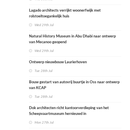
Lagado architects verrijkt woonerfwijk met
rolstoeltoegankelijk huis
Wed 29th Jul
Natural History Museum in Abu Dhabi naar ontwerp
van Mecanoo geopend
Wed 29th Jul
Ontwerp nieuwbouw Laurierhoven
Tue 28th Jul
Bouw gestart van autovrij buurtje in Oss naar ontwerp
van KCAP
Tue 28th Jul
Dok architecten richt kantoorverdieping van het
Scheepvaartmuseum hernieuwd in
Mon 27th Jul