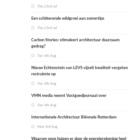
Thu 23rd Jul
Een schitterende wildgroei aan zomertips
Thu 23rd Jul
Carbon Stories: stimuleert architectuur duurzaam
gedrag?
Tue 4th Aug
Nieuw Echtenstein van LEVS vijzelt kwaliteit vergeten
restruimte op
Tue 4th Aug
VMN media neemt Vastgoedjournaal over
Tue 4th Aug
Internationale Architectuur Biënnale Rotterdam
Mon 3rd Aug
Waarom onze huizen er door de energierekening heel