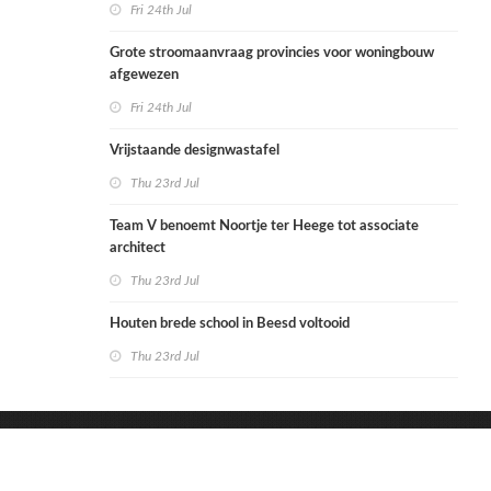
Fri 24th Jul
Grote stroomaanvraag provincies voor woningbouw
afgewezen
Fri 24th Jul
Vrijstaande designwastafel
Thu 23rd Jul
Team V benoemt Noortje ter Heege tot associate
architect
Thu 23rd Jul
Houten brede school in Beesd voltooid
Thu 23rd Jul