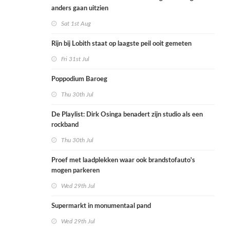
anders gaan uitzien
Sat 1st Aug
Rijn bij Lobith staat op laagste peil ooit gemeten
Fri 31st Jul
Poppodium Baroeg
Thu 30th Jul
De Playlist: Dirk Osinga benadert zijn studio als een
rockband
Thu 30th Jul
Proef met laadplekken waar ook brandstofauto's
mogen parkeren
Wed 29th Jul
Supermarkt in monumentaal pand
Wed 29th Jul