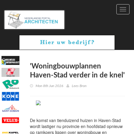
Toggl
navig
'Woningbouwplannen
Haven-Stad verder in de knel'
Mon 8th Jun 2026
Lees Bron
De komst van tienduizend huizen in Haven-Stad
wordt lastiger nu provincie en hoofdstad opnieuw
op ramkoers liggen over woningbouw en