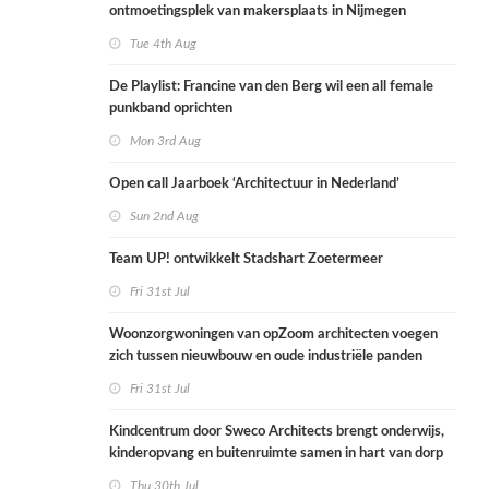
ontmoetingsplek van makersplaats in Nijmegen
Tue 4th Aug
De Playlist: Francine van den Berg wil een all female
punkband oprichten
Mon 3rd Aug
Open call Jaarboek ‘Architectuur in Nederland’
Sun 2nd Aug
Team UP! ontwikkelt Stadshart Zoetermeer
Fri 31st Jul
Woonzorgwoningen van opZoom architecten voegen
zich tussen nieuwbouw en oude industriële panden
Fri 31st Jul
Kindcentrum door Sweco Architects brengt onderwijs,
kinderopvang en buitenruimte samen in hart van dorp
Thu 30th Jul