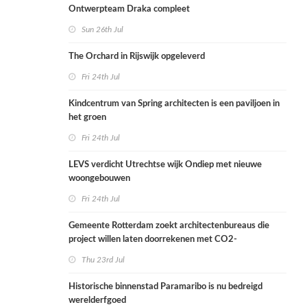
Ontwerpteam Draka compleet
Sun 26th Jul
The Orchard in Rijswijk opgeleverd
Fri 24th Jul
Kindcentrum van Spring architecten is een paviljoen in
het groen
Fri 24th Jul
LEVS verdicht Utrechtse wijk Ondiep met nieuwe
woongebouwen
Fri 24th Jul
Gemeente Rotterdam zoekt architectenbureaus die
project willen laten doorrekenen met CO2-
rekenmethode
Thu 23rd Jul
Historische binnenstad Paramaribo is nu bedreigd
werelderfgoed