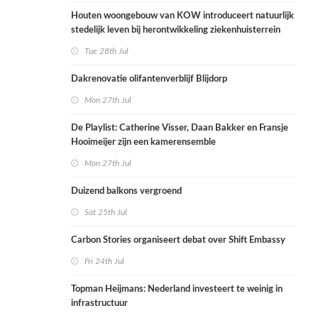
Houten woongebouw van KOW introduceert natuurlijk
stedelijk leven bij herontwikkeling ziekenhuisterrein
Tue 28th Jul
Dakrenovatie olifantenverblijf Blijdorp
Mon 27th Jul
De Playlist: Catherine Visser, Daan Bakker en Fransje
Hooimeijer zijn een kamerensemble
Mon 27th Jul
Duizend balkons vergroend
Sat 25th Jul
Carbon Stories organiseert debat over Shift Embassy
Fri 24th Jul
Topman Heijmans: Nederland investeert te weinig in
infrastructuur