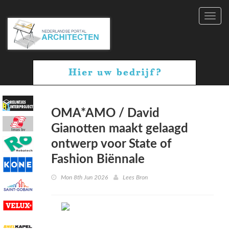
Toggl
navig
OMA*AMO / David
Gianotten maakt gelaagd
ontwerp voor State of
Fashion Biënnale
Mon 8th Jun 2026
Lees Bron