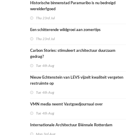
Historische binnenstad Paramaribo is nu bedreigd
werelderfgoed
Thu 23rd Jul
Een schitterende wildgroei aan zomertips
Thu 23rd Jul
Carbon Stories: stimuleert architectuur duurzaam
gedrag?
Tue 4th Aug
Nieuw Echtenstein van LEVS vijzelt kwaliteit vergeten
restruimte op
Tue 4th Aug
VMN media neemt Vastgoedjournaal over
Tue 4th Aug
Internationale Architectuur Biënnale Rotterdam
Mon 3rd Aug