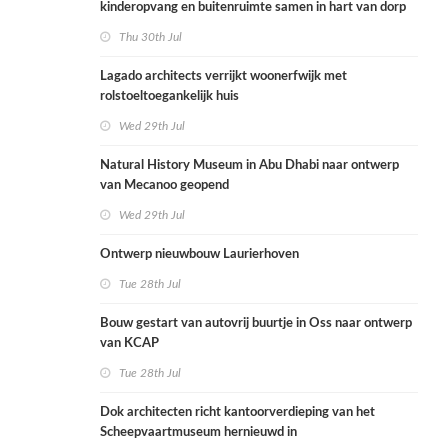
kinderopvang en buitenruimte samen in hart van dorp
Thu 30th Jul
Lagado architects verrijkt woonerfwijk met
rolstoeltoegankelijk huis
Wed 29th Jul
Natural History Museum in Abu Dhabi naar ontwerp
van Mecanoo geopend
Wed 29th Jul
Ontwerp nieuwbouw Laurierhoven
Tue 28th Jul
Bouw gestart van autovrij buurtje in Oss naar ontwerp
van KCAP
Tue 28th Jul
Dok architecten richt kantoorverdieping van het
Scheepvaartmuseum hernieuwd in