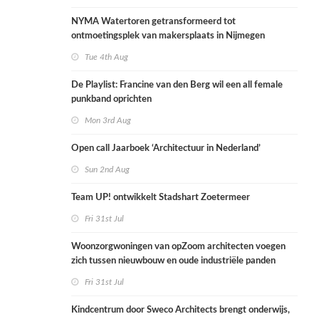
NYMA Watertoren getransformeerd tot
ontmoetingsplek van makersplaats in Nijmegen
Tue 4th Aug
De Playlist: Francine van den Berg wil een all female
punkband oprichten
Mon 3rd Aug
Open call Jaarboek ‘Architectuur in Nederland’
Sun 2nd Aug
Team UP! ontwikkelt Stadshart Zoetermeer
Fri 31st Jul
Woonzorgwoningen van opZoom architecten voegen
zich tussen nieuwbouw en oude industriële panden
Fri 31st Jul
Kindcentrum door Sweco Architects brengt onderwijs,