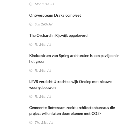
Mon 27th Jul
Ontwerpteam Draka compleet
Sun 26th Jul
The Orchard in Rijswijk opgeleverd
Fri 24th Jul
Kindcentrum van Spring architecten is een paviljoen in
het groen
Fri 24th Jul
LEVS verdicht Utrechtse wijk Ondiep met nieuwe
woongebouwen
Fri 24th Jul
Gemeente Rotterdam zoekt architectenbureaus die
project willen laten doorrekenen met CO2-
rekenmethode
Thu 23rd Jul