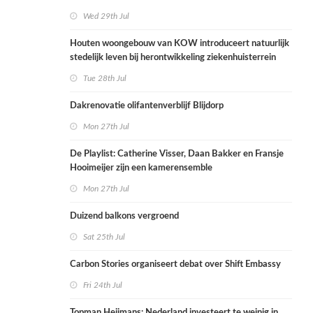
Wed 29th Jul
Houten woongebouw van KOW introduceert natuurlijk
stedelijk leven bij herontwikkeling ziekenhuisterrein
Tue 28th Jul
Dakrenovatie olifantenverblijf Blijdorp
Mon 27th Jul
De Playlist: Catherine Visser, Daan Bakker en Fransje
Hooimeijer zijn een kamerensemble
Mon 27th Jul
Duizend balkons vergroend
Sat 25th Jul
Carbon Stories organiseert debat over Shift Embassy
Fri 24th Jul
Topman Heijmans: Nederland investeert te weinig in