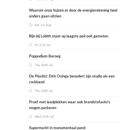
Waarom onze huizen er door de energierekening heel
anders gaan uitzien
Sat 1st Aug
Rijn bij Lobith staat op laagste peil ooit gemeten
Fri 31st Jul
Poppodium Baroeg
Thu 30th Jul
De Playlist: Dirk Osinga benadert zijn studio als een
rockband
Thu 30th Jul
Proef met laadplekken waar ook brandstofauto's
mogen parkeren
Wed 29th Jul
Supermarkt in monumentaal pand