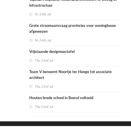
infrastructuur
Fri 24th Jul
Grote stroomaanvraag provincies voor woningbouw
afgewezen
Fri 24th Jul
Vrijstaande designwastafel
Thu 23rd Jul
Team V benoemt Noortje ter Heege tot associate
architect
Thu 23rd Jul
Houten brede school in Beesd voltooid
Thu 23rd Jul