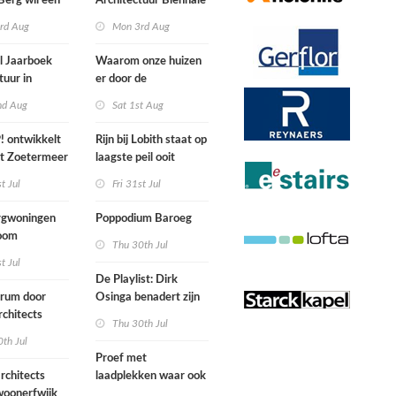
Berg wil een
Architectuur Biënnale
le punkband
Rotterdam
rd Aug
Mon 3rd Aug
n
l Jaarboek
Waarom onze huizen
tuur in
er door de
d’
energierekening heel
nd Aug
Sat 1st Aug
anders gaan uitzien
 ontwikkelt
Rijn bij Lobith staat op
rt Zoetermeer
laagste peil ooit
gemeten
st Jul
Fri 31st Jul
gwoningen
Poppodium Baroeg
oom
Thu 30th Jul
ten voegen
st Jul
sen
De Playlist: Dirk
uw en oude
trum door
Osinga benadert zijn
ële panden
chitects
studio als een
Thu 30th Jul
nderwijs,
rockband
th Jul
vang en
Proef met
imte samen in
rchitects
laadplekken waar ook
 dorp
 woonerfwijk
brandstofauto's