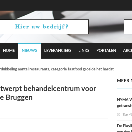
HOME
NIEUWS
LEVERANCIERS
LINKS
PORTALEN
ARC
verdubbeling aantal restaurants, categorie fastfood groeide het hardst
MEER 
ntwerpt behandelcentrum voor
 de Bruggen
NYMA W
getransf
ontmoeti
Tue 4
makerspl
Nijmege
De Playli