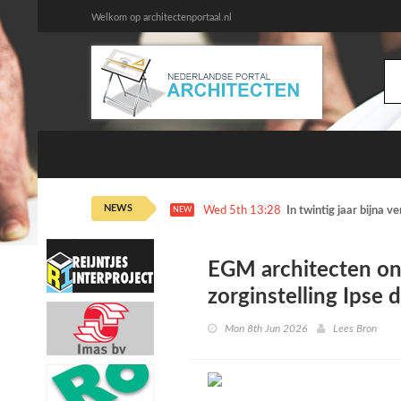
Welkom op architectenportaal.nl
NEWS
Wed 5th 13:28
In twintig jaar bijna 
NEW
EGM architecten o
zorginstelling Ipse
Mon 8th Jun 2026
Lees Bron