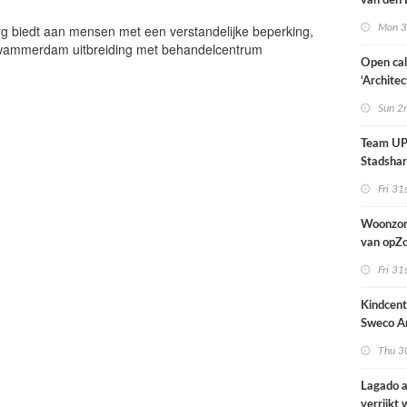
van den 
all fema
org biedt aan mensen met een verstandelijke beperking,
Mon 3
oprichte
Zwammerdam uitbreiding met behandelcentrum
Open cal
‘Architec
Nederlan
Sun 2
Team UP!
Stadsha
Fri 31
Woonzor
van opZ
architec
Fri 31
zich tus
nieuwbo
Kindcen
industri
Sweco Ar
brengt o
Thu 30
kinderop
buitenru
Lagado a
hart van
verrijkt