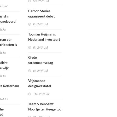
Sat 25th Jul
th Jul
Carbon Stories
ard in
organiseert debat
 opgeleverd
over Shift Embassy
Fri 24th Jul
th Jul
Topman Heijmans:
trum van
Nederland investeert
chitecten is
te weinig in
Fri 24th Jul
joen in het
infrastructuur
th Jul
Grote
dicht
stroomaanvraag
e wijk
provincies voor
Fri 24th Jul
met nieuwe
woningbouw
th Jul
bouwen
afgewezen
Vrijstaande
e Rotterdam
designwastafel
Thu 23rd Jul
tenbureaus
rd Jul
ct willen laten
Team V benoemt
enen met
che
Noortje ter Heege tot
kenmethode
ad
associate architect