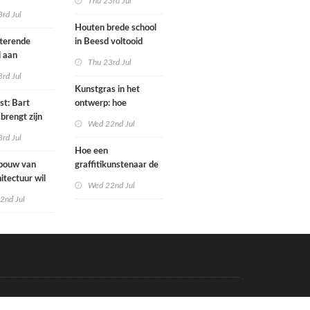
Thu 23rd Jul
bo is nu
rd Jul
Houten brede school
rfgoed
tterende
in Beesd voltooid
i aan
Thu 23rd Jul
s
rd Jul
Kunstgras in het
st: Bart
ontwerp: hoe
brengt zijn
architecten de groene
Wed 22nd Jul
rum & bass-
laag integreren
rd Jul
 uit
Hoe een
bouw van
graffitikunstenaar de
itectuur wil
kunstgeschiedenis
Wed 22nd Jul
oer als
redt
2nd Jul
m karakter
n
Code & Hosted by:
e Meern Multimedia
VDVO
Contact