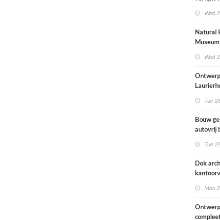
met
Wed 2
rolstoel
huis
Natural 
Museum 
naar ont
Wed 2
Mecanoo
Ontwerp
Laurierh
Tue 28
Bouw ge
autovrij 
naar ont
Tue 28
KCAP
Dok arch
kantoorv
van het
Mon 2
Scheepv
hernieuw
Ontwerp
complee