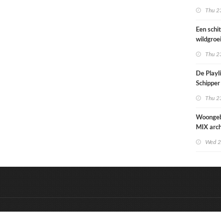
Paramari
Thu 23
bedreigd
werelde
Een schi
wildgroe
zomertip
Thu 23
De Playli
Schipper 
eerste d
Thu 23
nummers
Woonge
MIX arch
zowel st
Wed 2
zorgzaa
uitstrale
&
Onderdeel van:
BrancheConnect
D