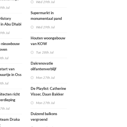
Wed 29th Jul
mogen parkeren
9th Jul
toegankelijk
Supermarkt in
History
monumentaal pand
in Abu Dhabi
Wed 29th Jul
werp van
9th Jul
 geopend
Houten woongebouw
 nieuwbouw
van KOW
oven
introduceert natuurlijk
Tue 28th Jul
stedelijk leven bij
th Jul
herontwikkeling
Dakrenovatie
ziekenhuisterrein
start van
olifantenverblijf
buurtje in Oss
Blijdorp
Mon 27th Jul
werp van
th Jul
De Playlist: Catherine
itecten richt
Visser, Daan Bakker
erdieping
en Fransje Hooimeijer
Mon 27th Jul
zijn een
7th Jul
aartmuseum
kamerensemble
Duizend balkons
d in
team Draka
vergroend
t