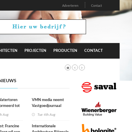
Adverteren
Contact
HITECTEN
PROJECTEN
PRODUCTEN
CONTACT
NIEUWS
atertoren
VMN media neemt
ormeerd tot
Vastgoedjournaal
ngsplek van
over
th Aug
Tue 4th Aug
aats in
n
st: Francine
Internationale