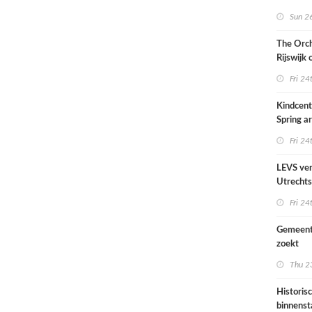
Sun 26
The Orch
Rijswijk
Fri 24
Kindcen
Spring ar
een pavil
Fri 24
groen
LEVS ver
Utrechts
Ondiep 
Fri 24
woonge
Gemeent
zoekt
architec
Thu 23
die proje
doorrek
Historis
CO2-re
binnenst