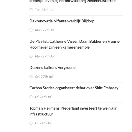
stedelijk leven bij herontwikkeling ziekenhuisterrein
Tue 28th Jul
Dakrenovatie olifantenverblijf Blijdorp
Mon 27th Jul
De Playlist: Catherine Visser, Daan Bakker en Fransje
Hooimeijer zijn een kamerensemble
Mon 27th Jul
Duizend balkons vergroend
Sat 25th Jul
Carbon Stories organiseert debat over Shift Embassy
Fri 24th Jul
Topman Heijmans: Nederland investeert te weinig in
infrastructuur
Fri 24th Jul