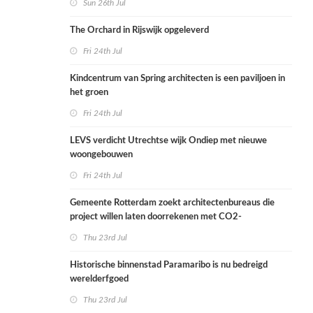
Sun 26th Jul
The Orchard in Rijswijk opgeleverd
Fri 24th Jul
Kindcentrum van Spring architecten is een paviljoen in
het groen
Fri 24th Jul
LEVS verdicht Utrechtse wijk Ondiep met nieuwe
woongebouwen
Fri 24th Jul
Gemeente Rotterdam zoekt architectenbureaus die
project willen laten doorrekenen met CO2-
rekenmethode
Thu 23rd Jul
Historische binnenstad Paramaribo is nu bedreigd
werelderfgoed
Thu 23rd Jul