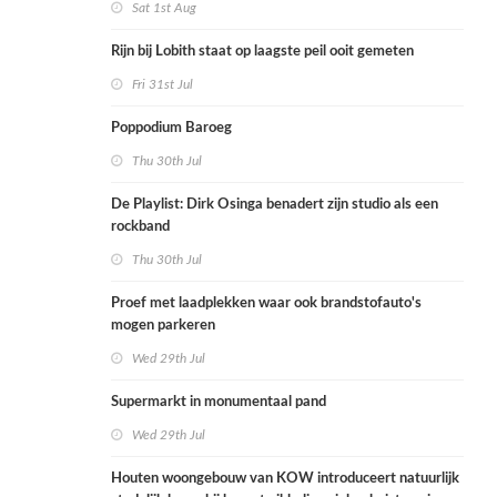
Sat 1st Aug
Rijn bij Lobith staat op laagste peil ooit gemeten
Fri 31st Jul
Poppodium Baroeg
Thu 30th Jul
De Playlist: Dirk Osinga benadert zijn studio als een
rockband
Thu 30th Jul
Proef met laadplekken waar ook brandstofauto's
mogen parkeren
Wed 29th Jul
Supermarkt in monumentaal pand
Wed 29th Jul
Houten woongebouw van KOW introduceert natuurlijk