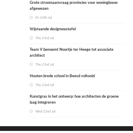
Grote stroomaanvraag provincies voor woningbouw
afgewezen
Fri 24th Jul
Vrijstaande designwastafel
Thu 23rd Jul
Team V benoemt Noortje ter Heege tot associate
architect
Thu 23rd Jul
Houten brede school in Beesd voltooid
Thu 23rd Jul
Kunstgras in het ontwerp: hoe architecten de groene
laag integreren
Wed 22nd Jul