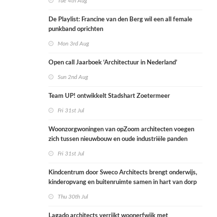
Tue 4th Aug
De Playlist: Francine van den Berg wil een all female
punkband oprichten
Mon 3rd Aug
Open call Jaarboek ‘Architectuur in Nederland’
Sun 2nd Aug
Team UP! ontwikkelt Stadshart Zoetermeer
Fri 31st Jul
Woonzorgwoningen van opZoom architecten voegen
zich tussen nieuwbouw en oude industriële panden
Fri 31st Jul
Kindcentrum door Sweco Architects brengt onderwijs,
kinderopvang en buitenruimte samen in hart van dorp
Thu 30th Jul
Lagado architects verrijkt woonerfwijk met