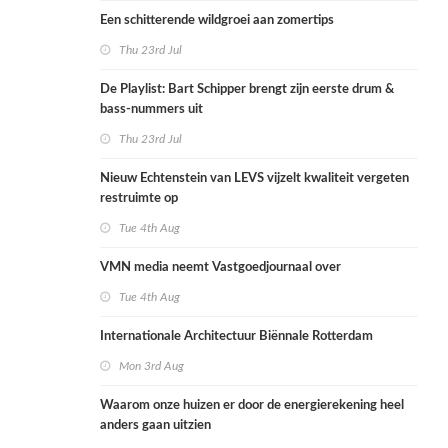
Een schitterende wildgroei aan zomertips
Thu 23rd Jul
De Playlist: Bart Schipper brengt zijn eerste drum &
bass-nummers uit
Thu 23rd Jul
Nieuw Echtenstein van LEVS vijzelt kwaliteit vergeten
restruimte op
Tue 4th Aug
VMN media neemt Vastgoedjournaal over
Tue 4th Aug
Internationale Architectuur Biënnale Rotterdam
Mon 3rd Aug
Waarom onze huizen er door de energierekening heel
anders gaan uitzien