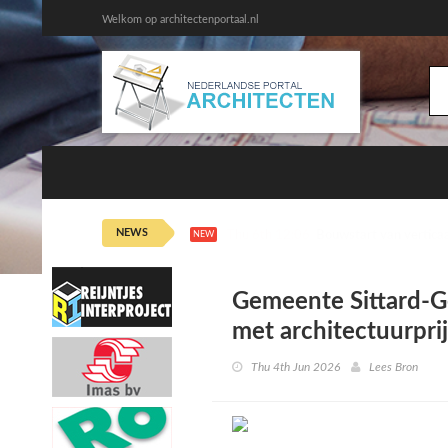
Welkom op architectenportaal.nl
NEWS
Thu 6th 11:15
De Playlist: Alex Kypr
NEW
Gemeente Sittard-Ge
met architectuurpri
Thu 4th Jun 2026
Lees Bron