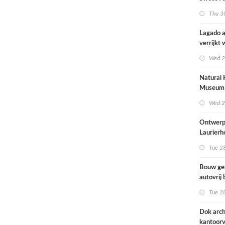
brengt o
Thu 30
kinderop
buitenru
Lagado a
hart van
verrijkt
met
Wed 2
rolstoel
huis
Natural 
Museum 
naar ont
Wed 2
Mecanoo
Ontwerp
Laurierh
Tue 28
Bouw ge
autovrij 
naar ont
Tue 28
KCAP
Dok arch
kantoorv