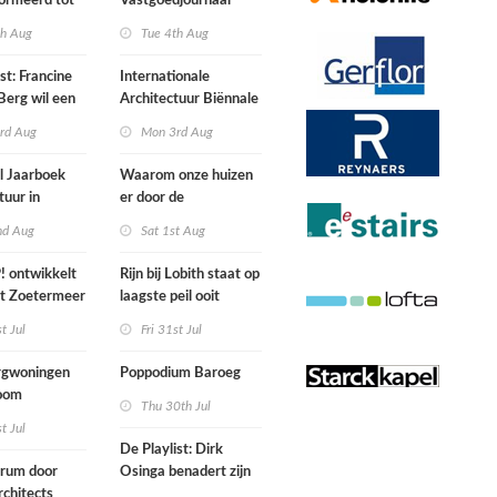
ormeerd tot
Vastgoedjournaal
ngsplek van
over
th Aug
Tue 4th Aug
aats in
n
st: Francine
Internationale
Berg wil een
Architectuur Biënnale
le punkband
Rotterdam
rd Aug
Mon 3rd Aug
n
l Jaarboek
Waarom onze huizen
tuur in
er door de
d’
energierekening heel
nd Aug
Sat 1st Aug
anders gaan uitzien
 ontwikkelt
Rijn bij Lobith staat op
rt Zoetermeer
laagste peil ooit
gemeten
st Jul
Fri 31st Jul
gwoningen
Poppodium Baroeg
oom
Thu 30th Jul
ten voegen
st Jul
sen
De Playlist: Dirk
uw en oude
trum door
Osinga benadert zijn
ële panden
chitects
studio als een