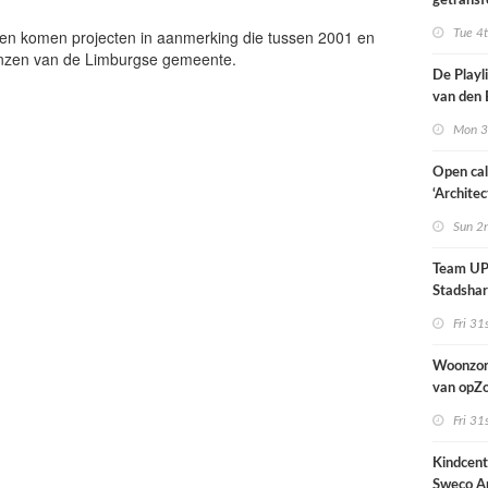
getransf
ontmoeti
leen komen projecten in aanmerking die tussen 2001 en
Tue 4
makerspl
renzen van de Limburgse gemeente.
Nijmege
De Playli
van den 
all fema
Mon 3
oprichte
Open cal
‘Architec
Nederlan
Sun 2
Team UP!
Stadsha
Fri 31
Woonzor
van opZ
architec
Fri 31
zich tus
nieuwbo
Kindcen
industri
Sweco Ar