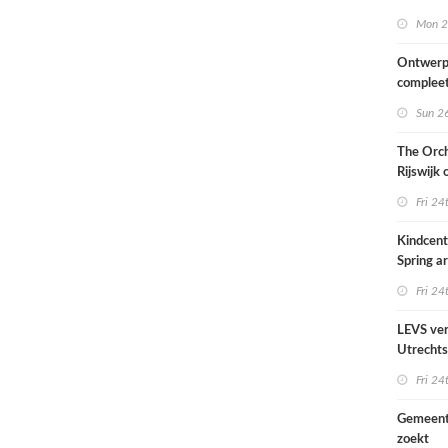
van het
Mon 2
Scheepv
hernieuw
Ontwerp
complee
Sun 26
The Orch
Rijswijk
Fri 24
Kindcen
Spring ar
een pavil
Fri 24
groen
LEVS ver
Utrechts
Ondiep 
Fri 24
woonge
Gemeent
zoekt