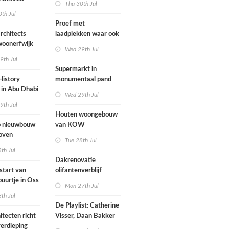
Thu 30th Jul
nderwijs,
rockband
th Jul
vang en
Proef met
imte samen in
rchitects
laadplekken waar ook
 dorp
 woonerfwijk
brandstofauto's
Wed 29th Jul
mogen parkeren
9th Jul
toegankelijk
Supermarkt in
History
monumentaal pand
in Abu Dhabi
Wed 29th Jul
werp van
9th Jul
 geopend
Houten woongebouw
 nieuwbouw
van KOW
oven
introduceert natuurlijk
Tue 28th Jul
stedelijk leven bij
th Jul
herontwikkeling
Dakrenovatie
ziekenhuisterrein
start van
olifantenverblijf
buurtje in Oss
Blijdorp
Mon 27th Jul
werp van
th Jul
De Playlist: Catherine
itecten richt
Visser, Daan Bakker
erdieping
en Fransje Hooimeijer