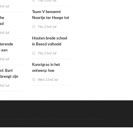
Thu 23rd Jul
tenbureaus
rd Jul
ct willen laten
Team V benoemt
enen met
che
Noortje ter Heege tot
kenmethode
ad
associate architect
Thu 23rd Jul
bo is nu
rd Jul
Houten brede school
rfgoed
tterende
in Beesd voltooid
i aan
Thu 23rd Jul
s
rd Jul
Kunstgras in het
st: Bart
ontwerp: hoe
brengt zijn
architecten de groene
Wed 22nd Jul
rum & bass-
laag integreren
rd Jul
 uit
Code & Hosted by:
e Meern Multimedia
VDVO
Contact