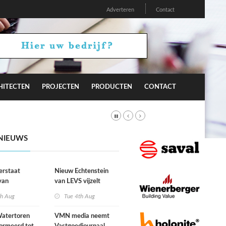
Adverteren
Contact
HITECTEN
PROJECTEN
PRODUCTEN
CONTACT
NIEUWS
erstaat
Nieuw Echtenstein
van
van LEVS vijzelt
lijke situatie
kwaliteit vergeten
th Aug
Tue 4th Aug
ogte
restruimte op
atertoren
VMN media neemt