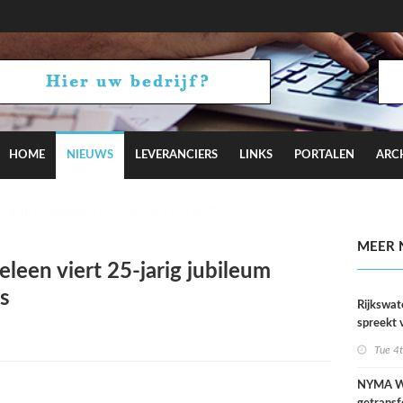
HOME
NIEUWS
LEVERANCIERS
LINKS
PORTALEN
ARC
iotakis-Weijers zingt en performt op karaokefeestjes
MEER 
leen viert 25-jarig jubileum
js
Rijkswat
spreekt 
uitzonder
Tue 4
door dro
NYMA W