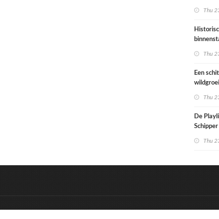
architec
Thu 23
die proje
doorrek
Historis
CO2-re
binnenst
Paramari
Thu 23
bedreigd
werelde
Een schi
wildgroe
zomertip
Thu 23
De Playli
Schipper 
eerste d
Thu 23
nummers
&
Onderdeel van:
BrancheConnect
D