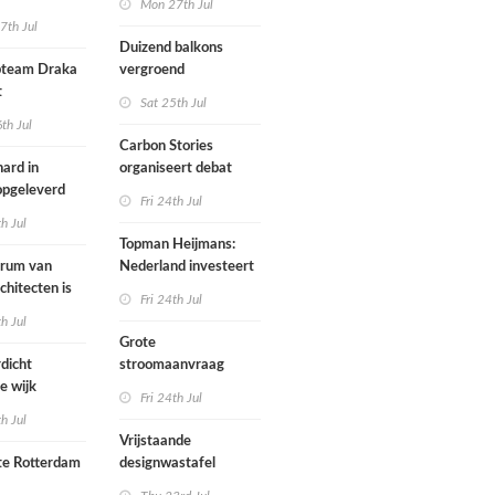
Mon 27th Jul
zijn een
7th Jul
aartmuseum
kamerensemble
Duizend balkons
d in
team Draka
vergroend
t
Sat 25th Jul
th Jul
Carbon Stories
ard in
organiseert debat
 opgeleverd
over Shift Embassy
Fri 24th Jul
th Jul
Topman Heijmans:
trum van
Nederland investeert
chitecten is
te weinig in
Fri 24th Jul
joen in het
infrastructuur
th Jul
Grote
dicht
stroomaanvraag
e wijk
provincies voor
Fri 24th Jul
met nieuwe
woningbouw
th Jul
bouwen
afgewezen
Vrijstaande
e Rotterdam
designwastafel