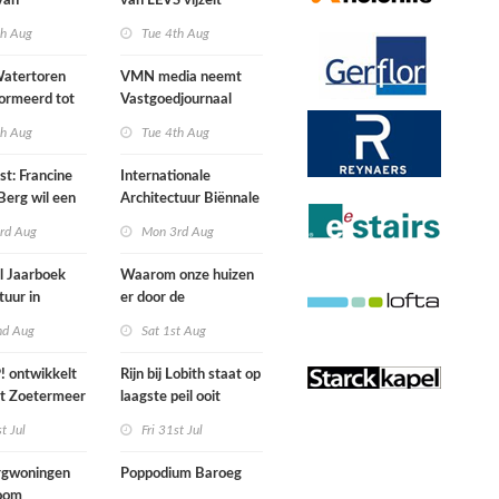
van
van LEVS vijzelt
lijke situatie
kwaliteit vergeten
th Aug
Tue 4th Aug
ogte
restruimte op
atertoren
VMN media neemt
ormeerd tot
Vastgoedjournaal
ngsplek van
over
th Aug
Tue 4th Aug
aats in
n
st: Francine
Internationale
Berg wil een
Architectuur Biënnale
le punkband
Rotterdam
rd Aug
Mon 3rd Aug
n
l Jaarboek
Waarom onze huizen
tuur in
er door de
d’
energierekening heel
nd Aug
Sat 1st Aug
anders gaan uitzien
 ontwikkelt
Rijn bij Lobith staat op
rt Zoetermeer
laagste peil ooit
gemeten
st Jul
Fri 31st Jul
gwoningen
Poppodium Baroeg
oom