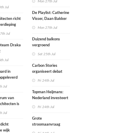
Mon 27th Jul
werp van
th Jul
De Playlist: Catherine
itecten richt
Visser, Daan Bakker
erdieping
en Fransje Hooimeijer
Mon 27th Jul
zijn een
7th Jul
aartmuseum
kamerensemble
Duizend balkons
d in
team Draka
vergroend
t
Sat 25th Jul
th Jul
Carbon Stories
ard in
organiseert debat
 opgeleverd
over Shift Embassy
Fri 24th Jul
th Jul
Topman Heijmans:
trum van
Nederland investeert
chitecten is
te weinig in
Fri 24th Jul
joen in het
infrastructuur
th Jul
Grote
dicht
stroomaanvraag
e wijk
provincies voor