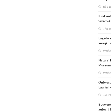
architec
Fri 31
zich tus
nieuwbo
Kindcen
industri
Sweco Ar
brengt o
Thu 30
kinderop
buitenru
Lagado a
hart van
verrijkt
met
Wed 2
rolstoel
huis
Natural 
Museum 
naar ont
Wed 2
Mecanoo
Ontwerp
Laurierh
Tue 28
Bouw ge
autovrij 