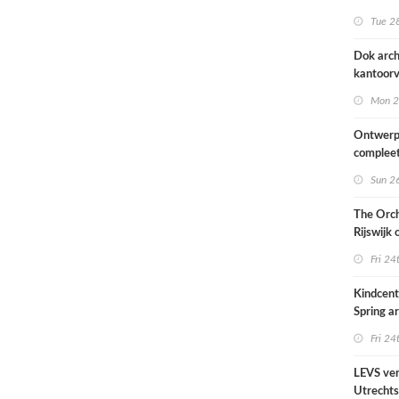
naar ont
Tue 28
KCAP
Dok arch
kantoorv
van het
Mon 2
Scheepv
hernieuw
Ontwerp
complee
Sun 26
The Orch
Rijswijk
Fri 24
Kindcen
Spring ar
een pavil
Fri 24
groen
LEVS ver
Utrechts