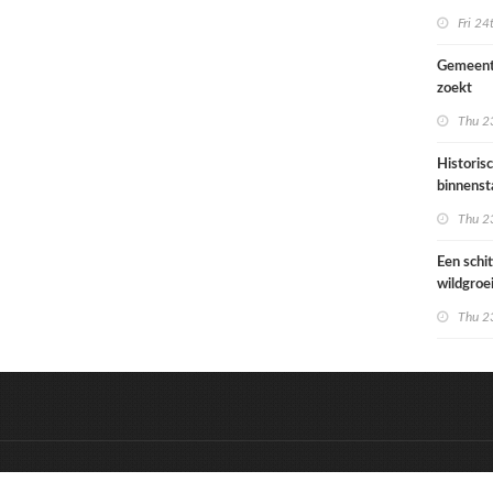
Ondiep 
Fri 24
woonge
Gemeent
zoekt
architec
Thu 23
die proje
doorrek
Historis
CO2-re
binnenst
Paramari
Thu 23
bedreigd
werelde
Een schi
wildgroe
zomertip
Thu 23
&
Onderdeel van:
BrancheConnect
D