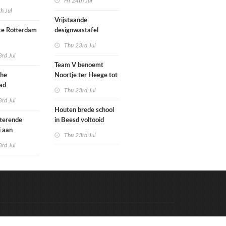
Fri 24th Jul
met nieuwe
woningbouw
th Jul
bouwen
afgewezen
Vrijstaande
e Rotterdam
designwastafel
Thu 23rd Jul
tenbureaus
rd Jul
ct willen laten
Team V benoemt
enen met
che
Noortje ter Heege tot
kenmethode
ad
associate architect
Thu 23rd Jul
bo is nu
rd Jul
Houten brede school
rfgoed
tterende
in Beesd voltooid
i aan
Thu 23rd Jul
s
rd Jul
Code & Hosted by:
e Meern Multimedia
VDVO
Contact