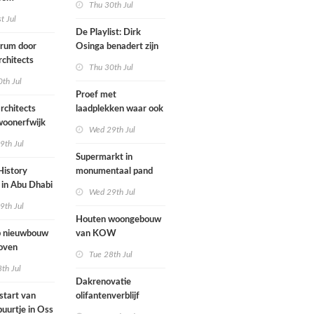
Thu 30th Jul
ten voegen
st Jul
sen
De Playlist: Dirk
uw en oude
trum door
Osinga benadert zijn
ële panden
chitects
studio als een
Thu 30th Jul
nderwijs,
rockband
th Jul
vang en
Proef met
imte samen in
rchitects
laadplekken waar ook
 dorp
 woonerfwijk
brandstofauto's
Wed 29th Jul
mogen parkeren
9th Jul
toegankelijk
Supermarkt in
History
monumentaal pand
in Abu Dhabi
Wed 29th Jul
werp van
9th Jul
 geopend
Houten woongebouw
 nieuwbouw
van KOW
oven
introduceert natuurlijk
Tue 28th Jul
stedelijk leven bij
th Jul
herontwikkeling
Dakrenovatie
ziekenhuisterrein
start van
olifantenverblijf
buurtje in Oss
Blijdorp