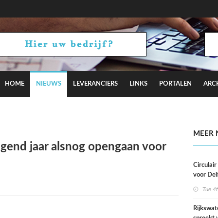
HOME
NIEUWS
LEVERANCIERS
LINKS
PORTALEN
ARC
aagt met Camden Town bij aan Hyde Park
MEER 
gend jaar alsnog opengaan voor
Circulai
voor Del
roeivere
Tue 4
Rijkswat