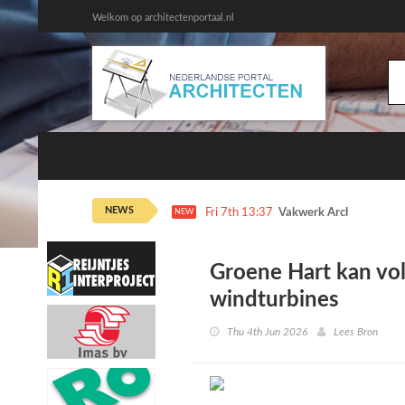
Welkom op architectenportaal.nl
NEWS
Fri 7th 13:37
Vakwerk Architecten dr
NEW
Groene Hart kan vol
windturbines
Thu 4th Jun 2026
Lees Bron