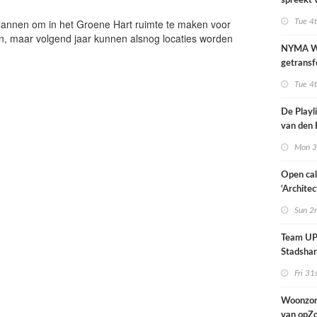
spreekt 
uitzonder
plannen om in het Groene Hart ruimte te maken voor
Tue 4
door dro
en, maar volgend jaar kunnen alsnog locaties worden
NYMA W
getransf
ontmoeti
Tue 4
makerspl
Nijmege
De Playli
van den 
all fema
Mon 3
oprichte
Open cal
‘Architec
Nederlan
Sun 2
Team UP!
Stadsha
Fri 31
Woonzor
van opZ