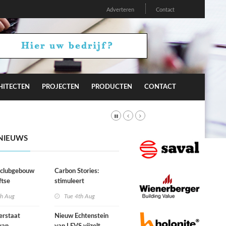
Adverteren
Contact
HITECTEN
PROJECTEN
PRODUCTEN
CONTACT
NIEUWS
r clubgebouw
Carbon Stories:
ftse
stimuleert
niging Laga
architectuur
th Aug
Tue 4th Aug
duurzaam gedrag?
erstaat
Nieuw Echtenstein