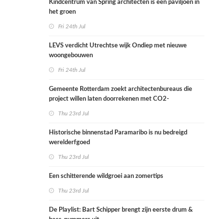
Kindcentrum van Spring architecten is een paviljoen in
het groen
Fri 24th Jul
LEVS verdicht Utrechtse wijk Ondiep met nieuwe
woongebouwen
Fri 24th Jul
Gemeente Rotterdam zoekt architectenbureaus die
project willen laten doorrekenen met CO2-
rekenmethode
Thu 23rd Jul
Historische binnenstad Paramaribo is nu bedreigd
werelderfgoed
Thu 23rd Jul
Een schitterende wildgroei aan zomertips
Thu 23rd Jul
De Playlist: Bart Schipper brengt zijn eerste drum &