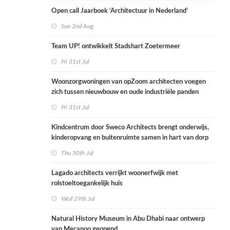
Open call Jaarboek ‘Architectuur in Nederland’
Sun 2nd Aug
Team UP! ontwikkelt Stadshart Zoetermeer
Fri 31st Jul
Woonzorgwoningen van opZoom architecten voegen
zich tussen nieuwbouw en oude industriële panden
Fri 31st Jul
Kindcentrum door Sweco Architects brengt onderwijs,
kinderopvang en buitenruimte samen in hart van dorp
Thu 30th Jul
Lagado architects verrijkt woonerfwijk met
rolstoeltoegankelijk huis
Wed 29th Jul
Natural History Museum in Abu Dhabi naar ontwerp
van Mecanoo geopend