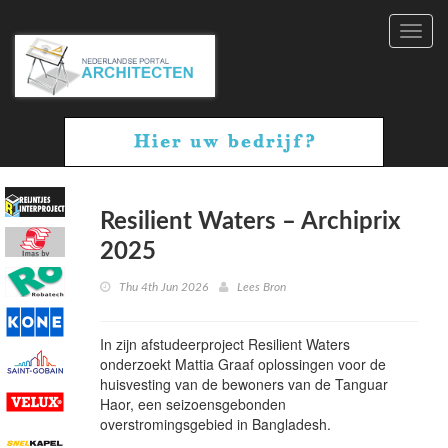
Toggl
navig
Resilient Waters – Archiprix
2025
Thu 4th Jun 2026
Lees Bron
In zijn afstudeerproject Resilient Waters
onderzoekt Mattia Graaf oplossingen voor de
huisvesting van de bewoners van de Tanguar
Haor, een seizoensgebonden
overstromingsgebied in Bangladesh.