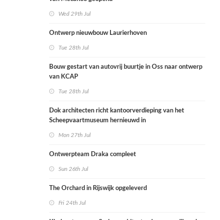
Wed 29th Jul
Ontwerp nieuwbouw Laurierhoven
Tue 28th Jul
Bouw gestart van autovrij buurtje in Oss naar ontwerp
van KCAP
Tue 28th Jul
Dok architecten richt kantoorverdieping van het
Scheepvaartmuseum hernieuwd in
Mon 27th Jul
Ontwerpteam Draka compleet
Sun 26th Jul
The Orchard in Rijswijk opgeleverd
Fri 24th Jul