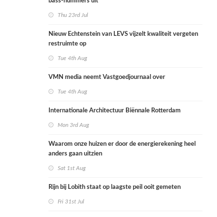
bass-nummers uit
Thu 23rd Jul
Nieuw Echtenstein van LEVS vijzelt kwaliteit vergeten
restruimte op
Tue 4th Aug
VMN media neemt Vastgoedjournaal over
Tue 4th Aug
Internationale Architectuur Biënnale Rotterdam
Mon 3rd Aug
Waarom onze huizen er door de energierekening heel
anders gaan uitzien
Sat 1st Aug
Rijn bij Lobith staat op laagste peil ooit gemeten
Fri 31st Jul