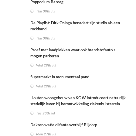
Poppodium Baroeg
Thu 30th Jul
De Playlist: Dirk Osinga benadert zijn studio als een
rockband
Thu 30th Jul
Proef met laadplekken waar ook brandstofauto's
mogen parkeren
Wed 29th Jul
Supermarkt in monumentaal pand
Wed 29th Jul
Houten woongebouw van KOW introduceert natuurlijk
stedelijk leven bij herontwikkeling ziekenhuisterrein
Tue 28th Jul
Dakrenovatie olifantenverblijf Blijdorp
Mon 27th Jul