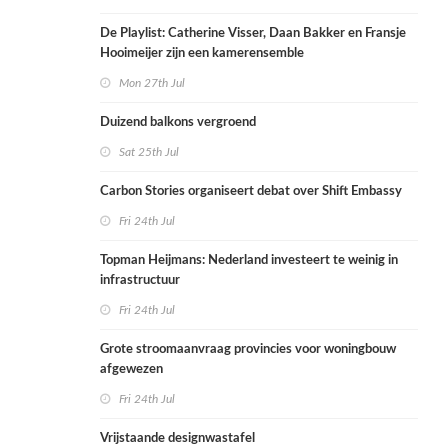
De Playlist: Catherine Visser, Daan Bakker en Fransje
Hooimeijer zijn een kamerensemble
Mon 27th Jul
Duizend balkons vergroend
Sat 25th Jul
Carbon Stories organiseert debat over Shift Embassy
Fri 24th Jul
Topman Heijmans: Nederland investeert te weinig in
infrastructuur
Fri 24th Jul
Grote stroomaanvraag provincies voor woningbouw
afgewezen
Fri 24th Jul
Vrijstaande designwastafel