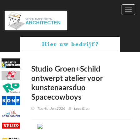
Toggl
navig
Studio Groen+Schild
ontwerpt atelier voor
kunstenaarsduo
Spacecowboys
Thu 4th Jun 2026
Lees Bron