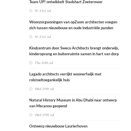
Team UP! ontwikkelt Stadshart Zoetermeer
Fri 31st Jul
Woonzorgwoningen van opZoom architecten voegen
zich tussen nieuwbouw en oude industriële panden
Fri 31st Jul
Kindcentrum door Sweco Architects brengt onderwijs,
kinderopvang en buitenruimte samen in hart van dorp
Thu 30th Jul
Lagado architects verrijkt woonerfwijk met
rolstoeltoegankelijk huis
Wed 29th Jul
Natural History Museum in Abu Dhabi naar ontwerp
van Mecanoo geopend
Wed 29th Jul
Ontwerp nieuwbouw Laurierhoven