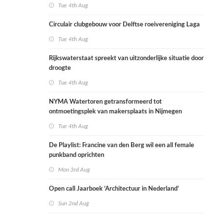
Tue 4th Aug
Circulair clubgebouw voor Delftse roeivereniging Laga
Tue 4th Aug
Rijkswaterstaat spreekt van uitzonderlijke situatie door
droogte
Tue 4th Aug
NYMA Watertoren getransformeerd tot
ontmoetingsplek van makersplaats in Nijmegen
Tue 4th Aug
De Playlist: Francine van den Berg wil een all female
punkband oprichten
Mon 3rd Aug
Open call Jaarboek ‘Architectuur in Nederland’
Sun 2nd Aug