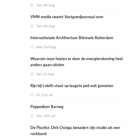
Tue 4th Aug
VMN media neemt Vastgoedjournaal over
Tue 4th Aug
Internationale Architectuur Biënnale Rotterdam
Mon 3rd Aug
Waarom onze huizen er door de energierekening heel
anders gaan uitzien
Sat 1st Aug
Rijn bij Lobith staat op laagste peil ooit gemeten
Fri 31st Jul
Poppodium Baroeg
Thu 30th Jul
De Playlist: Dirk Osinga benadert zijn studio als een
rockband