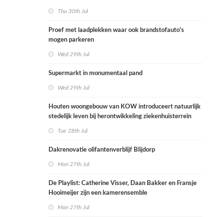
Thu 30th Jul
Proef met laadplekken waar ook brandstofauto's
mogen parkeren
Wed 29th Jul
Supermarkt in monumentaal pand
Wed 29th Jul
Houten woongebouw van KOW introduceert natuurlijk
stedelijk leven bij herontwikkeling ziekenhuisterrein
Tue 28th Jul
Dakrenovatie olifantenverblijf Blijdorp
Mon 27th Jul
De Playlist: Catherine Visser, Daan Bakker en Fransje
Hooimeijer zijn een kamerensemble
Mon 27th Jul