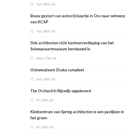
Tue 28th Jul
Bouw gestart van autovrij buurtje in Oss naar ontwerp
van KCAP
Tue 28th Jul
Dok architecten richt kantoorverdieping van het
Scheepvaartmuseum hernieuwd in
Mon 27th Jul
Ontwerpteam Draka compleet
Sun 26th Jul
The Orchard in Rijswijk opgeleverd
Fri 24th Jul
Kindcentrum van Spring architecten is een paviljoen in
het groen
Fri 24th Jul