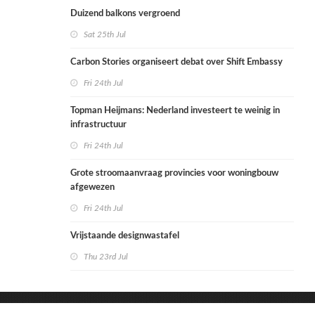
Duizend balkons vergroend
Sat 25th Jul
Carbon Stories organiseert debat over Shift Embassy
Fri 24th Jul
Topman Heijmans: Nederland investeert te weinig in
infrastructuur
Fri 24th Jul
Grote stroomaanvraag provincies voor woningbouw
afgewezen
Fri 24th Jul
Vrijstaande designwastafel
Thu 23rd Jul