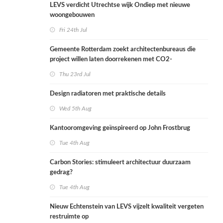
LEVS verdicht Utrechtse wijk Ondiep met nieuwe
woongebouwen
Fri 24th Jul
Gemeente Rotterdam zoekt architectenbureaus die
project willen laten doorrekenen met CO2-
rekenmethode
Thu 23rd Jul
Design radiatoren met praktische details
Wed 5th Aug
Kantooromgeving geïnspireerd op John Frostbrug
Tue 4th Aug
Carbon Stories: stimuleert architectuur duurzaam
gedrag?
Tue 4th Aug
Nieuw Echtenstein van LEVS vijzelt kwaliteit vergeten
restruimte op