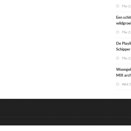
Paramari
Thu 23
bedreigd
werelde
Een schi
wildgroe
zomertip
Thu 23
De Playli
Schipper 
eerste d
Thu 23
nummers
Woonge
MIX arch
zowel st
Wed 2
zorgzaa
uitstrale
&
Onderdeel van:
BrancheConnect
D