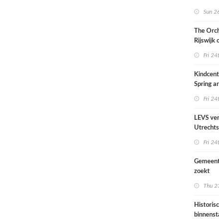
Sun 26
The Orch
Rijswijk
Fri 24
Kindcen
Spring ar
een pavil
Fri 24
groen
LEVS ver
Utrechts
Ondiep 
Fri 24
woonge
Gemeent
zoekt
architec
Thu 23
die proje
doorrek
Historis
CO2-re
binnenst