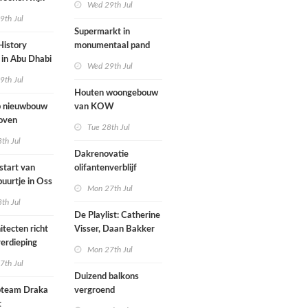
Wed 29th Jul
mogen parkeren
9th Jul
toegankelijk
Supermarkt in
History
monumentaal pand
in Abu Dhabi
Wed 29th Jul
werp van
9th Jul
 geopend
Houten woongebouw
 nieuwbouw
van KOW
oven
introduceert natuurlijk
Tue 28th Jul
stedelijk leven bij
th Jul
herontwikkeling
Dakrenovatie
ziekenhuisterrein
start van
olifantenverblijf
buurtje in Oss
Blijdorp
Mon 27th Jul
werp van
th Jul
De Playlist: Catherine
itecten richt
Visser, Daan Bakker
erdieping
en Fransje Hooimeijer
Mon 27th Jul
zijn een
7th Jul
aartmuseum
kamerensemble
Duizend balkons
d in
team Draka
vergroend
t