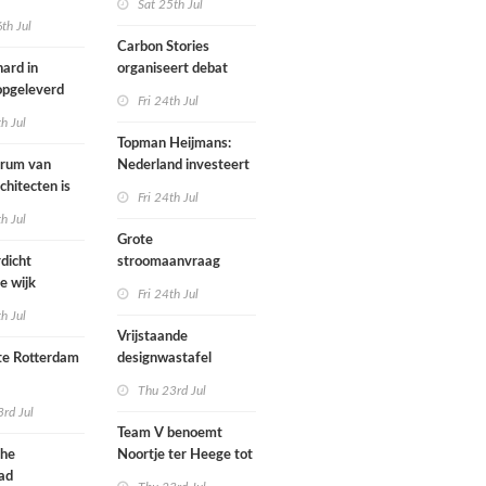
Sat 25th Jul
th Jul
Carbon Stories
ard in
organiseert debat
 opgeleverd
over Shift Embassy
Fri 24th Jul
th Jul
Topman Heijmans:
trum van
Nederland investeert
chitecten is
te weinig in
Fri 24th Jul
joen in het
infrastructuur
th Jul
Grote
dicht
stroomaanvraag
e wijk
provincies voor
Fri 24th Jul
met nieuwe
woningbouw
th Jul
bouwen
afgewezen
Vrijstaande
e Rotterdam
designwastafel
Thu 23rd Jul
tenbureaus
rd Jul
ct willen laten
Team V benoemt
enen met
che
Noortje ter Heege tot
kenmethode
ad
associate architect