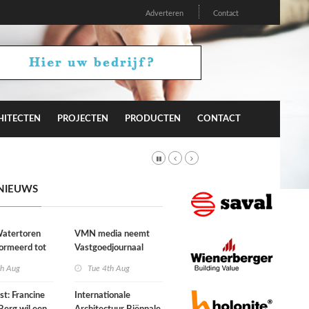
Adverteren
Contact
HITECTEN
PROJECTEN
PRODUCTEN
CONTACT
NIEUWS
atertoren
VMN media neemt
ormeerd tot
Vastgoedjournaal
ngsplek van
over
th Aug
Tue 4th Aug
aats in
n
st: Francine
Internationale