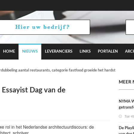
HOME
NIEUWS
LEVERANCIERS
LINKS
PORTALEN
ARC
verdubbeling aantal restaurants, categorie fastfood groeide het hardst
MEER 
 Essayist Dag van de
NYMA W
getransf
ontmoeti
Tue 4
makerspl
Nijmege
we rol in het Nederlandse architectuurdiscours: de
De Playli
hitect, schrijver…