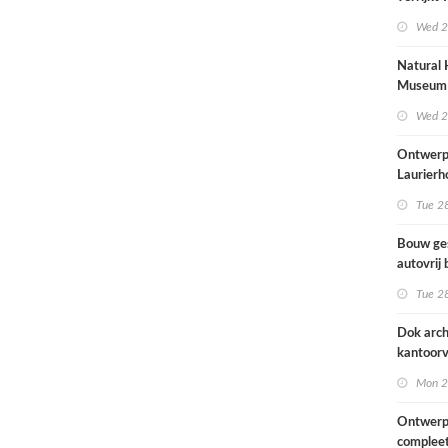
met
Wed 2
rolstoel
huis
Natural 
Museum 
naar ont
Wed 2
Mecanoo
Ontwerp
Laurierh
Tue 28
Bouw ge
autovrij 
naar ont
Tue 28
KCAP
Dok arch
kantoorv
van het
Mon 2
Scheepv
hernieuw
Ontwerp
complee