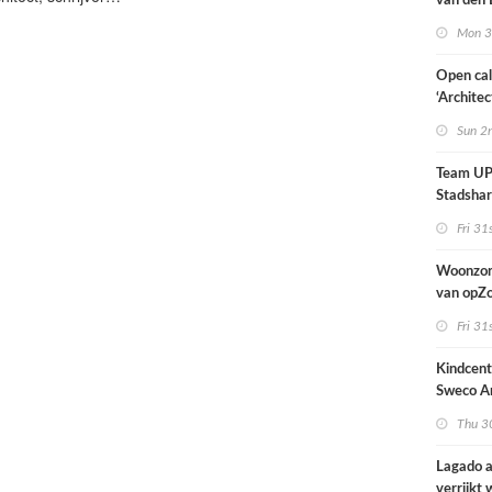
van den 
all fema
Mon 3
oprichte
Open cal
‘Architec
Nederlan
Sun 2
Team UP!
Stadsha
Fri 31
Woonzor
van opZ
architec
Fri 31
zich tus
nieuwbo
Kindcen
industri
Sweco Ar
brengt o
Thu 30
kinderop
buitenru
Lagado a
hart van
verrijkt