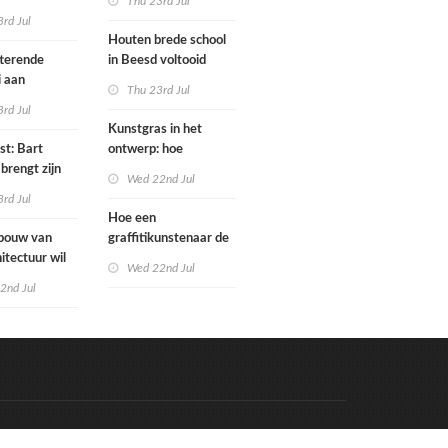
Thu 23rd Jul
bo is nu
rd Jul
Houten brede school
rfgoed
tterende
in Beesd voltooid
i aan
Thu 23rd Jul
s
rd Jul
Kunstgras in het
st: Bart
ontwerp: hoe
brengt zijn
architecten de groene
Wed 22nd Jul
rum & bass-
laag integreren
rd Jul
 uit
Hoe een
bouw van
graffitikunstenaar de
itectuur wil
kunstgeschiedenis
Wed 22nd Jul
oer als
redt
2nd Jul
m karakter
n
Code & Hosted by:
e Meern Multimedia
VDVO
Contact