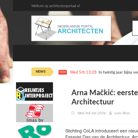
Welkom op architectenportaal.nl
NEWS
Wed 5th 13:28
In twintig jaar bijna 
NEW
Arna Mačkić: eerste
Architectuur
Wed 3rd Jun 2026
Lees Bron
Stichting CoLA introduceert een nieu
Essayist Dag van de Architectuur. Arc