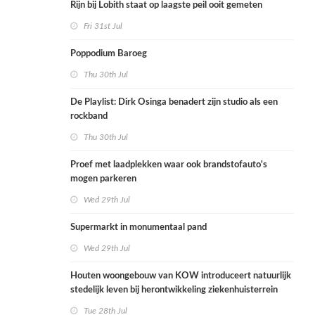
Rijn bij Lobith staat op laagste peil ooit gemeten
Fri 31st Jul
Poppodium Baroeg
Thu 30th Jul
De Playlist: Dirk Osinga benadert zijn studio als een
rockband
Thu 30th Jul
Proef met laadplekken waar ook brandstofauto's
mogen parkeren
Wed 29th Jul
Supermarkt in monumentaal pand
Wed 29th Jul
Houten woongebouw van KOW introduceert natuurlijk
stedelijk leven bij herontwikkeling ziekenhuisterrein
Tue 28th Jul