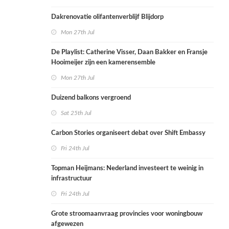
Dakrenovatie olifantenverblijf Blijdorp
Mon 27th Jul
De Playlist: Catherine Visser, Daan Bakker en Fransje
Hooimeijer zijn een kamerensemble
Mon 27th Jul
Duizend balkons vergroend
Sat 25th Jul
Carbon Stories organiseert debat over Shift Embassy
Fri 24th Jul
Topman Heijmans: Nederland investeert te weinig in
infrastructuur
Fri 24th Jul
Grote stroomaanvraag provincies voor woningbouw
afgewezen