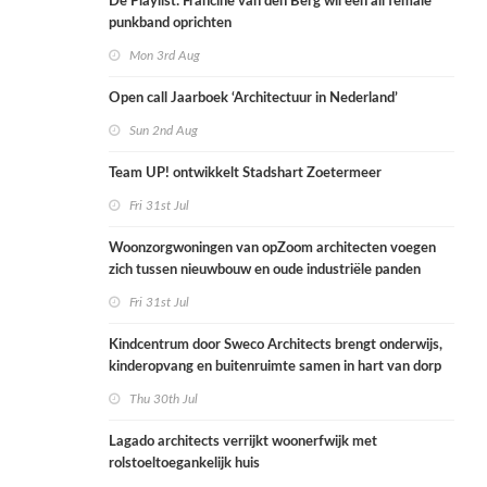
De Playlist: Francine van den Berg wil een all female
punkband oprichten
Mon 3rd Aug
Open call Jaarboek ‘Architectuur in Nederland’
Sun 2nd Aug
Team UP! ontwikkelt Stadshart Zoetermeer
Fri 31st Jul
Woonzorgwoningen van opZoom architecten voegen
zich tussen nieuwbouw en oude industriële panden
Fri 31st Jul
Kindcentrum door Sweco Architects brengt onderwijs,
kinderopvang en buitenruimte samen in hart van dorp
Thu 30th Jul
Lagado architects verrijkt woonerfwijk met
rolstoeltoegankelijk huis