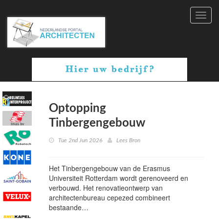
Toggl
navig
Optopping
Tinbergengebouw
Tue 2nd Jun 2026
Lees Bron
Het Tinbergengebouw van de Erasmus
Universiteit Rotterdam wordt gerenoveerd en
verbouwd. Het renovatieontwerp van
architectenbureau cepezed combineert
bestaande…