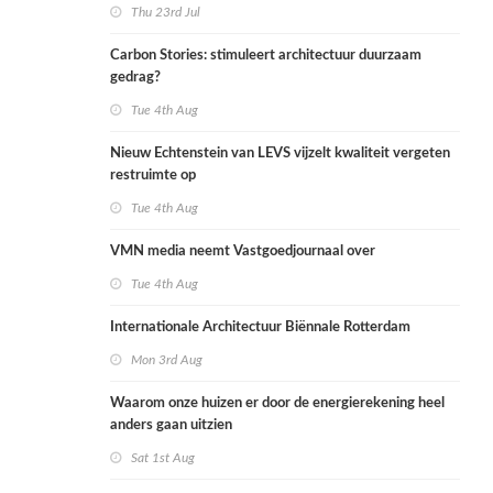
Thu 23rd Jul
Carbon Stories: stimuleert architectuur duurzaam
gedrag?
Tue 4th Aug
Nieuw Echtenstein van LEVS vijzelt kwaliteit vergeten
restruimte op
Tue 4th Aug
VMN media neemt Vastgoedjournaal over
Tue 4th Aug
Internationale Architectuur Biënnale Rotterdam
Mon 3rd Aug
Waarom onze huizen er door de energierekening heel
anders gaan uitzien
Sat 1st Aug