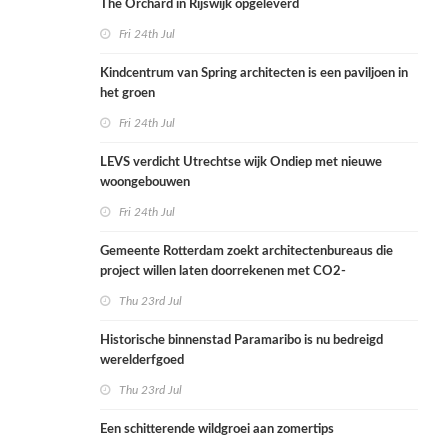
The Orchard in Rijswijk opgeleverd
Fri 24th Jul
Kindcentrum van Spring architecten is een paviljoen in
het groen
Fri 24th Jul
LEVS verdicht Utrechtse wijk Ondiep met nieuwe
woongebouwen
Fri 24th Jul
Gemeente Rotterdam zoekt architectenbureaus die
project willen laten doorrekenen met CO2-
rekenmethode
Thu 23rd Jul
Historische binnenstad Paramaribo is nu bedreigd
werelderfgoed
Thu 23rd Jul
Een schitterende wildgroei aan zomertips