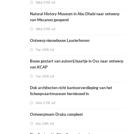
Wed 29th Jul
Natural History Museum in Abu Dhabi naar ontwerp
van Mecanoo geopend
Wed 29th Jul
Ontwerp nieuwbouw Laurierhoven
Tue 28th Jul
Bouw gestart van autovrij buurtje in Oss naar ontwerp
van KCAP
Tue 28th Jul
Dok architecten richt kantoorverdieping van het
Scheepvaartmuseum hernieuwd in
Mon 27th Jul
Ontwerpteam Draka compleet
Sun 26th Jul