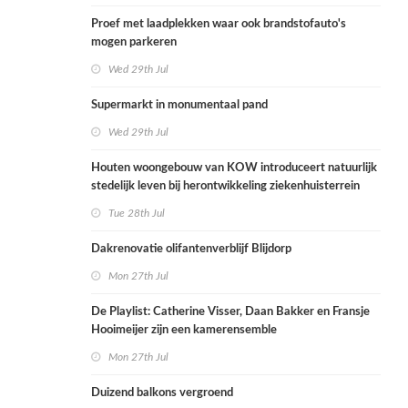
Proef met laadplekken waar ook brandstofauto's
mogen parkeren
Wed 29th Jul
Supermarkt in monumentaal pand
Wed 29th Jul
Houten woongebouw van KOW introduceert natuurlijk
stedelijk leven bij herontwikkeling ziekenhuisterrein
Tue 28th Jul
Dakrenovatie olifantenverblijf Blijdorp
Mon 27th Jul
De Playlist: Catherine Visser, Daan Bakker en Fransje
Hooimeijer zijn een kamerensemble
Mon 27th Jul
Duizend balkons vergroend