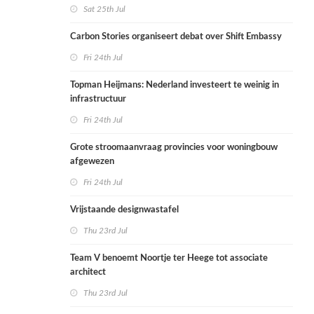
Sat 25th Jul
Carbon Stories organiseert debat over Shift Embassy
Fri 24th Jul
Topman Heijmans: Nederland investeert te weinig in
infrastructuur
Fri 24th Jul
Grote stroomaanvraag provincies voor woningbouw
afgewezen
Fri 24th Jul
Vrijstaande designwastafel
Thu 23rd Jul
Team V benoemt Noortje ter Heege tot associate
architect
Thu 23rd Jul