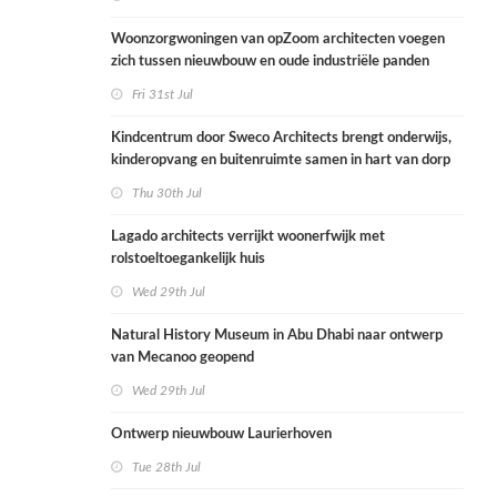
Woonzorgwoningen van opZoom architecten voegen
zich tussen nieuwbouw en oude industriële panden
Fri 31st Jul
Kindcentrum door Sweco Architects brengt onderwijs,
kinderopvang en buitenruimte samen in hart van dorp
Thu 30th Jul
Lagado architects verrijkt woonerfwijk met
rolstoeltoegankelijk huis
Wed 29th Jul
Natural History Museum in Abu Dhabi naar ontwerp
van Mecanoo geopend
Wed 29th Jul
Ontwerp nieuwbouw Laurierhoven
Tue 28th Jul