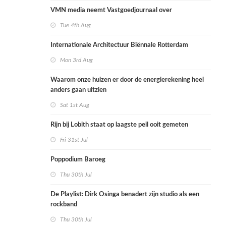
VMN media neemt Vastgoedjournaal over
Tue 4th Aug
Internationale Architectuur Biënnale Rotterdam
Mon 3rd Aug
Waarom onze huizen er door de energierekening heel
anders gaan uitzien
Sat 1st Aug
Rijn bij Lobith staat op laagste peil ooit gemeten
Fri 31st Jul
Poppodium Baroeg
Thu 30th Jul
De Playlist: Dirk Osinga benadert zijn studio als een
rockband
Thu 30th Jul