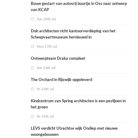
Bouw gestart van autovrij buurtje in Oss naar ontwerp
van KCAP
Tue 28th Jul
Dok architecten richt kantoorverdieping van het
Scheepvaartmuseum hernieuwd in
Mon 27th Jul
Ontwerpteam Draka compleet
Sun 26th Jul
The Orchard in Rijswijk opgeleverd
Fri 24th Jul
Kindcentrum van Spring architecten is een paviljoen in
het groen
Fri 24th Jul
LEVS verdicht Utrechtse wijk Ondiep met nieuwe
woongebouwen