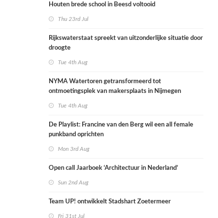
Houten brede school in Beesd voltooid
Thu 23rd Jul
Rijkswaterstaat spreekt van uitzonderlijke situatie door
droogte
Tue 4th Aug
NYMA Watertoren getransformeerd tot
ontmoetingsplek van makersplaats in Nijmegen
Tue 4th Aug
De Playlist: Francine van den Berg wil een all female
punkband oprichten
Mon 3rd Aug
Open call Jaarboek ‘Architectuur in Nederland’
Sun 2nd Aug
Team UP! ontwikkelt Stadshart Zoetermeer
Fri 31st Jul