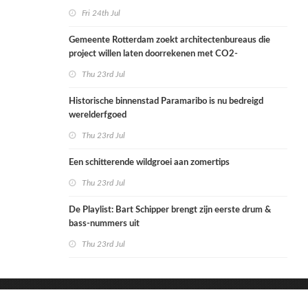
Fri 24th Jul
Gemeente Rotterdam zoekt architectenbureaus die
project willen laten doorrekenen met CO2-
rekenmethode
Thu 23rd Jul
Historische binnenstad Paramaribo is nu bedreigd
werelderfgoed
Thu 23rd Jul
Een schitterende wildgroei aan zomertips
Thu 23rd Jul
De Playlist: Bart Schipper brengt zijn eerste drum &
bass-nummers uit
Thu 23rd Jul