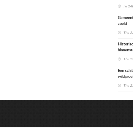
Ondiep 
Fri 24
woonge
Gemeent
zoekt
architec
Thu 23
die proje
doorrek
Historis
CO2-re
binnenst
Paramari
Thu 23
bedreigd
werelde
Een schi
wildgroe
zomertip
Thu 23
&
Onderdeel van:
BrancheConnect
D