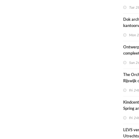
naar ont
Tue 28
KCAP
Dok arch
kantoorv
van het
Mon 2
Scheepv
hernieuw
Ontwerp
complee
Sun 26
The Orch
Rijswijk
Fri 24
Kindcen
Spring ar
een pavil
Fri 24
groen
LEVS ver
Utrechts