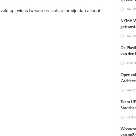
spreekt 
uitzonder
veld op, wiens tweede en laatste termijn dan afloopt.
Tue 4
door dro
NYMA W
getransf
ontmoeti
Tue 4
makerspl
Nijmege
De Playli
van den 
all fema
Mon 3
oprichte
Open cal
‘Architec
Nederlan
Sun 2
Team UP!
Stadsha
Fri 31
Woonzor
van opZ