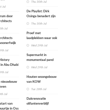
Thu 30th Jul
ten voegen
st Jul
sen
De Playlist: Dirk
uw en oude
trum door
Osinga benadert zijn
ële panden
chitects
studio als een
Thu 30th Jul
nderwijs,
rockband
th Jul
vang en
Proef met
imte samen in
rchitects
laadplekken waar ook
 dorp
 woonerfwijk
brandstofauto's
Wed 29th Jul
mogen parkeren
9th Jul
toegankelijk
Supermarkt in
History
monumentaal pand
in Abu Dhabi
Wed 29th Jul
werp van
9th Jul
 geopend
Houten woongebouw
 nieuwbouw
van KOW
oven
introduceert natuurlijk
Tue 28th Jul
stedelijk leven bij
th Jul
herontwikkeling
Dakrenovatie
ziekenhuisterrein
start van
olifantenverblijf
buurtje in Oss
Blijdorp