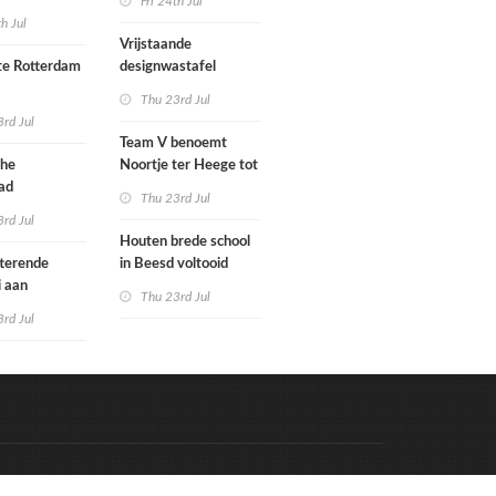
Fri 24th Jul
met nieuwe
woningbouw
th Jul
bouwen
afgewezen
Vrijstaande
e Rotterdam
designwastafel
Thu 23rd Jul
tenbureaus
rd Jul
ct willen laten
Team V benoemt
enen met
che
Noortje ter Heege tot
kenmethode
ad
associate architect
Thu 23rd Jul
bo is nu
rd Jul
Houten brede school
rfgoed
tterende
in Beesd voltooid
i aan
Thu 23rd Jul
s
rd Jul
Code & Hosted by:
e Meern Multimedia
VDVO
Contact