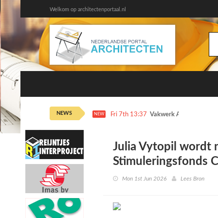
Welkom op architectenportaal.nl
NEWS
Fri 7th 13:37
Vakwerk Architecten dr
NEW
Julia Vytopil wordt
Stimuleringsfonds C
Mon 1st Jun 2026
Lees Bron