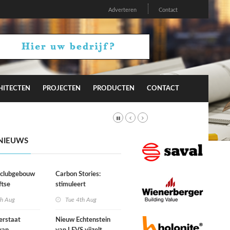
Adverteren
Contact
HITECTEN
PROJECTEN
PRODUCTEN
CONTACT
NIEUWS
r clubgebouw
Carbon Stories:
ftse
stimuleert
niging Laga
architectuur
th Aug
Tue 4th Aug
duurzaam gedrag?
erstaat
Nieuw Echtenstein