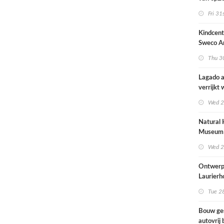
architec
Fri 31
zich tus
nieuwbo
Kindcen
industri
Sweco Ar
brengt o
Thu 30
kinderop
buitenru
Lagado a
hart van
verrijkt
met
Wed 2
rolstoel
huis
Natural 
Museum 
naar ont
Wed 2
Mecanoo
Ontwerp
Laurierh
Tue 28
Bouw ge
autovrij 