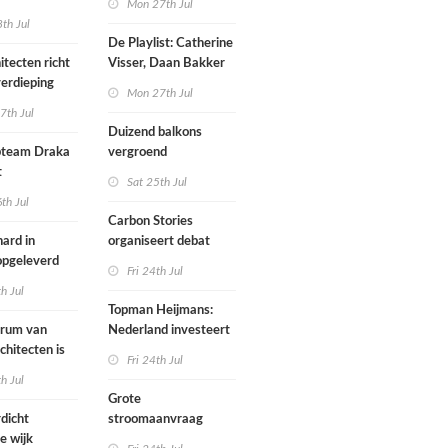
Mon 27th Jul
werp van
th Jul
De Playlist: Catherine
itecten richt
Visser, Daan Bakker
erdieping
en Fransje Hooimeijer
Mon 27th Jul
zijn een
7th Jul
aartmuseum
kamerensemble
Duizend balkons
d in
team Draka
vergroend
t
Sat 25th Jul
th Jul
Carbon Stories
ard in
organiseert debat
 opgeleverd
over Shift Embassy
Fri 24th Jul
th Jul
Topman Heijmans:
trum van
Nederland investeert
chitecten is
te weinig in
Fri 24th Jul
joen in het
infrastructuur
th Jul
Grote
dicht
stroomaanvraag
e wijk
provincies voor