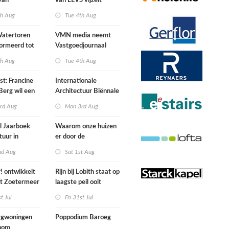
van
van LEVS vijzelt
lijke situatie
kwaliteit vergeten
th Aug
Tue 4th Aug
ogte
restruimte op
atertoren
VMN media neemt
ormeerd tot
Vastgoedjournaal
ngsplek van
over
th Aug
Tue 4th Aug
aats in
n
st: Francine
Internationale
Berg wil een
Architectuur Biënnale
le punkband
Rotterdam
rd Aug
Mon 3rd Aug
n
l Jaarboek
Waarom onze huizen
tuur in
er door de
d’
energierekening heel
nd Aug
Sat 1st Aug
anders gaan uitzien
 ontwikkelt
Rijn bij Lobith staat op
rt Zoetermeer
laagste peil ooit
gemeten
st Jul
Fri 31st Jul
gwoningen
Poppodium Baroeg
oom