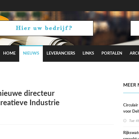
HOME
NIEUWS
LEVERANCIERS
LINKS
PORTALEN
ARC
aagt met Camden Town bij aan Hyde Park
MEER 
 nieuwe directeur
reatieve Industrie
Circulai
voor Del
roeivere
Tue 4
Rijkswat