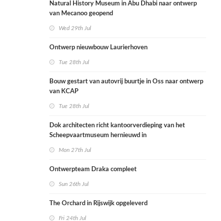
Natural History Museum in Abu Dhabi naar ontwerp
van Mecanoo geopend
Wed 29th Jul
Ontwerp nieuwbouw Laurierhoven
Tue 28th Jul
Bouw gestart van autovrij buurtje in Oss naar ontwerp
van KCAP
Tue 28th Jul
Dok architecten richt kantoorverdieping van het
Scheepvaartmuseum hernieuwd in
Mon 27th Jul
Ontwerpteam Draka compleet
Sun 26th Jul
The Orchard in Rijswijk opgeleverd
Fri 24th Jul