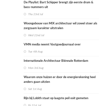
De Playlist: Bart Schipper brengt zijn eerste drum &
bass-nummers uit
Thu 23rd Jul
Woongebouw van MIX architectuur wil zowel stoer als
zorgzaam karakter uitstralen
Wed 22nd Jul
VMN media neemt Vastgoedjournaal over
Tue 4th Aug
Internationale Architectuur Biënnale Rotterdam
Mon 3rd Aug
Waarom onze huizen er door de energierekening heel
anders gaan uitzien
Sat 1st Aug
Rijn bij Lobith staat op laagste peil ooit gemeten
Fri 31st Jul