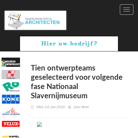
Toggl
navig
Tien ontwerpteams
geselecteerd voor volgende
fase Nationaal
Slavernijmuseum
Mon 1st Jun 2026
Lees Bron