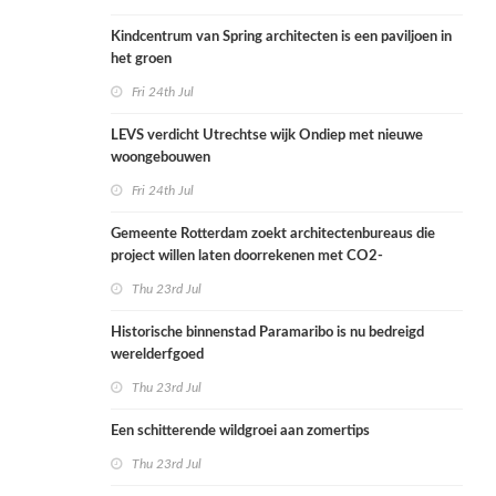
Kindcentrum van Spring architecten is een paviljoen in
het groen
Fri 24th Jul
LEVS verdicht Utrechtse wijk Ondiep met nieuwe
woongebouwen
Fri 24th Jul
Gemeente Rotterdam zoekt architectenbureaus die
project willen laten doorrekenen met CO2-
rekenmethode
Thu 23rd Jul
Historische binnenstad Paramaribo is nu bedreigd
werelderfgoed
Thu 23rd Jul
Een schitterende wildgroei aan zomertips
Thu 23rd Jul