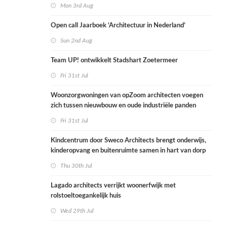
Mon 3rd Aug
Open call Jaarboek ‘Architectuur in Nederland’
Sun 2nd Aug
Team UP! ontwikkelt Stadshart Zoetermeer
Fri 31st Jul
Woonzorgwoningen van opZoom architecten voegen
zich tussen nieuwbouw en oude industriële panden
Fri 31st Jul
Kindcentrum door Sweco Architects brengt onderwijs,
kinderopvang en buitenruimte samen in hart van dorp
Thu 30th Jul
Lagado architects verrijkt woonerfwijk met
rolstoeltoegankelijk huis
Wed 29th Jul