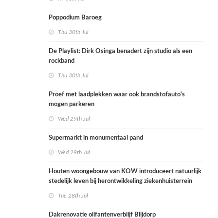
Poppodium Baroeg
Thu 30th Jul
De Playlist: Dirk Osinga benadert zijn studio als een
rockband
Thu 30th Jul
Proef met laadplekken waar ook brandstofauto's
mogen parkeren
Wed 29th Jul
Supermarkt in monumentaal pand
Wed 29th Jul
Houten woongebouw van KOW introduceert natuurlijk
stedelijk leven bij herontwikkeling ziekenhuisterrein
Tue 28th Jul
Dakrenovatie olifantenverblijf Blijdorp