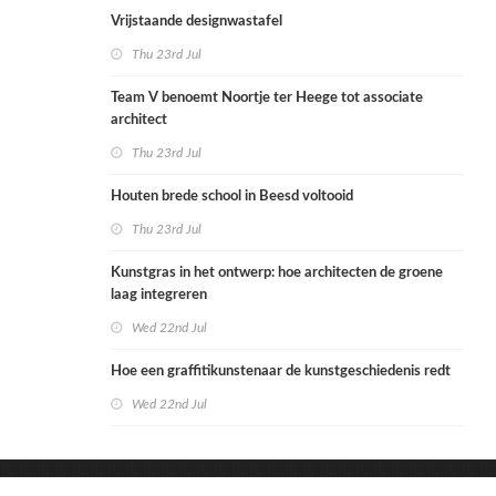
Vrijstaande designwastafel
Thu 23rd Jul
Team V benoemt Noortje ter Heege tot associate
architect
Thu 23rd Jul
Houten brede school in Beesd voltooid
Thu 23rd Jul
Kunstgras in het ontwerp: hoe architecten de groene
laag integreren
Wed 22nd Jul
Hoe een graffitikunstenaar de kunstgeschiedenis redt
Wed 22nd Jul