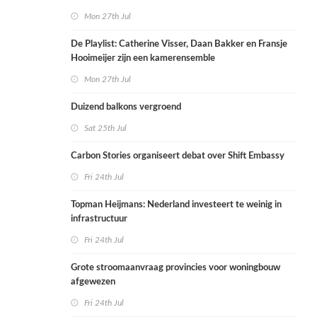
Mon 27th Jul
De Playlist: Catherine Visser, Daan Bakker en Fransje
Hooimeijer zijn een kamerensemble
Mon 27th Jul
Duizend balkons vergroend
Sat 25th Jul
Carbon Stories organiseert debat over Shift Embassy
Fri 24th Jul
Topman Heijmans: Nederland investeert te weinig in
infrastructuur
Fri 24th Jul
Grote stroomaanvraag provincies voor woningbouw
afgewezen
Fri 24th Jul