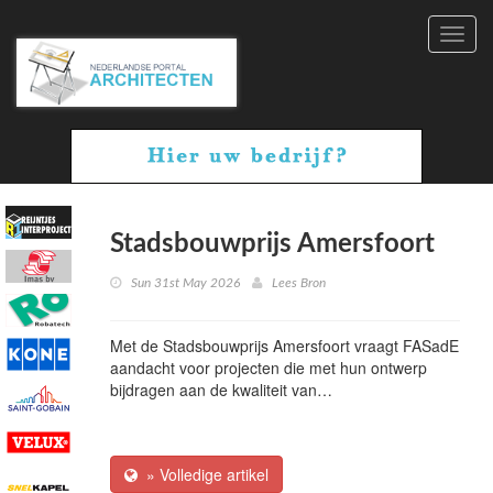
Toggl
navig
Stadsbouwprijs Amersfoort
Sun 31st May 2026
Lees Bron
Met de Stadsbouwprijs Amersfoort vraagt FASadE
aandacht voor projecten die met hun ontwerp
bijdragen aan de kwaliteit van…
» Volledige artikel