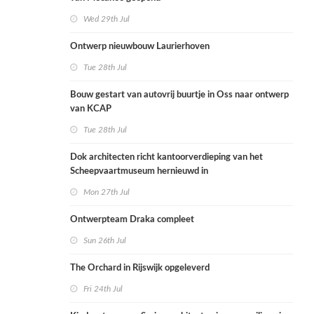
Wed 29th Jul
Ontwerp nieuwbouw Laurierhoven
Tue 28th Jul
Bouw gestart van autovrij buurtje in Oss naar ontwerp
van KCAP
Tue 28th Jul
Dok architecten richt kantoorverdieping van het
Scheepvaartmuseum hernieuwd in
Mon 27th Jul
Ontwerpteam Draka compleet
Sun 26th Jul
The Orchard in Rijswijk opgeleverd
Fri 24th Jul