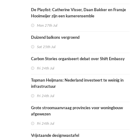
De Playlist: Catherine Visser, Daan Bakker en Fransje
Hooimeijer zijn een kamerensemble
Mon 27th Jul
Duizend balkons vergroend
Sat 25th Jul
Carbon Stories organiseert debat over Shift Embassy
Fri 24th Jul
Topman Heijmans: Nederland investeert te weinig in
infrastructuur
Fri 24th Jul
Grote stroomaanvraag provincies voor woningbouw
afgewezen
Fri 24th Jul
Vrijstaande designwastafel