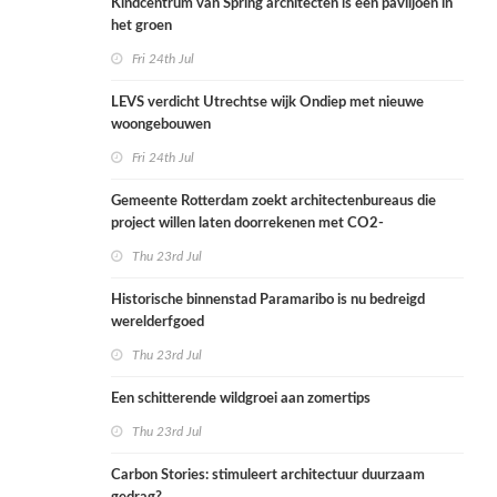
Kindcentrum van Spring architecten is een paviljoen in
het groen
Fri 24th Jul
LEVS verdicht Utrechtse wijk Ondiep met nieuwe
woongebouwen
Fri 24th Jul
Gemeente Rotterdam zoekt architectenbureaus die
project willen laten doorrekenen met CO2-
rekenmethode
Thu 23rd Jul
Historische binnenstad Paramaribo is nu bedreigd
werelderfgoed
Thu 23rd Jul
Een schitterende wildgroei aan zomertips
Thu 23rd Jul
Carbon Stories: stimuleert architectuur duurzaam