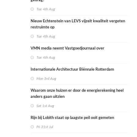
gedrag?
Tue 4th Aug
Nieuw Echtenstein van LEVS vijzelt kwaliteit vergeten
restruimte op
Tue 4th Aug
VMN media neemt Vastgoedjournaal over
Tue 4th Aug
Internationale Architectuur Biënnale Rotterdam
Mon 3rd Aug
Waarom onze huizen er door de energierekening heel
anders gaan uitzien
Sat 1st Aug
Rijn bij Lobith staat op laagste peil ooit gemeten
Fri 31st Jul