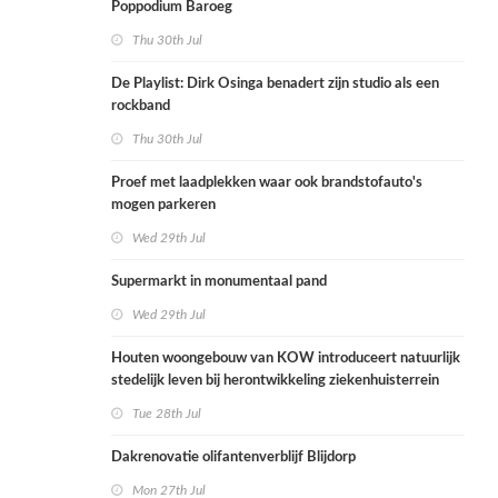
Poppodium Baroeg
Thu 30th Jul
De Playlist: Dirk Osinga benadert zijn studio als een
rockband
Thu 30th Jul
Proef met laadplekken waar ook brandstofauto's
mogen parkeren
Wed 29th Jul
Supermarkt in monumentaal pand
Wed 29th Jul
Houten woongebouw van KOW introduceert natuurlijk
stedelijk leven bij herontwikkeling ziekenhuisterrein
Tue 28th Jul
Dakrenovatie olifantenverblijf Blijdorp
Mon 27th Jul