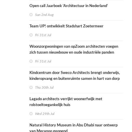
Open call Jaarboek ‘Architectuur in Nederland’
Sun 2nd Aug
Team UP! ontwikkelt Stadshart Zoetermeer
Fri 31st Jul
Woonzorgwoningen van opZoom architecten voegen
zich tussen nieuwbouw en oude industriële panden
Fri 31st Jul
Kindcentrum door Sweco Architects brengt onderwijs,
kinderopvang en buitenruimte samen in hart van dorp
Thu 30th Jul
Lagado architects verrijkt woonerfwijk met
rolstoeltoegankelijk huis
Wed 29th Jul
Natural History Museum in Abu Dhabi naar ontwerp
van Mecanoo geopend