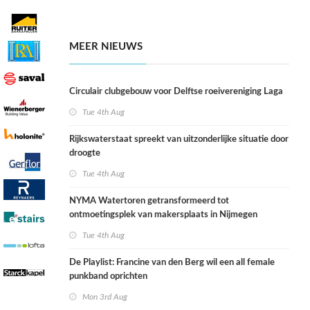
MEER NIEUWS
Circulair clubgebouw voor Delftse roeivereniging Laga
Tue 4th Aug
Rijkswaterstaat spreekt van uitzonderlijke situatie door
droogte
Tue 4th Aug
NYMA Watertoren getransformeerd tot
ontmoetingsplek van makersplaats in Nijmegen
Tue 4th Aug
De Playlist: Francine van den Berg wil een all female
punkband oprichten
Mon 3rd Aug