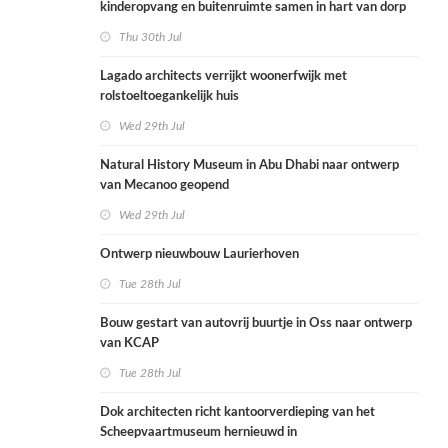
kinderopvang en buitenruimte samen in hart van dorp
Thu 30th Jul
Lagado architects verrijkt woonerfwijk met
rolstoeltoegankelijk huis
Wed 29th Jul
Natural History Museum in Abu Dhabi naar ontwerp
van Mecanoo geopend
Wed 29th Jul
Ontwerp nieuwbouw Laurierhoven
Tue 28th Jul
Bouw gestart van autovrij buurtje in Oss naar ontwerp
van KCAP
Tue 28th Jul
Dok architecten richt kantoorverdieping van het
Scheepvaartmuseum hernieuwd in