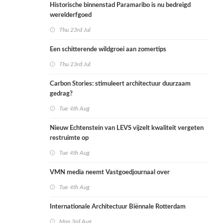
Historische binnenstad Paramaribo is nu bedreigd
werelderfgoed
Thu 23rd Jul
Een schitterende wildgroei aan zomertips
Thu 23rd Jul
Carbon Stories: stimuleert architectuur duurzaam
gedrag?
Tue 4th Aug
Nieuw Echtenstein van LEVS vijzelt kwaliteit vergeten
restruimte op
Tue 4th Aug
VMN media neemt Vastgoedjournaal over
Tue 4th Aug
Internationale Architectuur Biënnale Rotterdam
Mon 3rd Aug