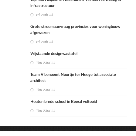
infrastructuur
Fri 24th Jul
Grote stroomaanvraag provincies voor woningbouw
afgewezen
Fri 24th Jul
Vrijstaande designwastafel
Thu 23rd Jul
Team V benoemt Noortje ter Heege tot associate
architect
Thu 23rd Jul
Houten brede school in Beesd voltooid
Thu 23rd Jul