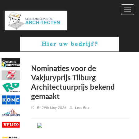
Toggl
navig
Nominaties voor de
Vakjuryprijs Tilburg
Architectuurprijs bekend
gemaakt
Fri 29th May 2026
Lees Bron