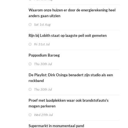
Waarom onze huizen er door de energierekening heel
anders gaan uitzien
Sat 1st Aug
Rijn bij Lobith staat op laagste peil ooit gemeten
Fri 31st Jul
Poppodium Baroeg
Thu 30th Jul
De Playlist: Dirk Osinga benadert zijn studio als een
rockband
Thu 30th Jul
Proef met laadplekken waar ook brandstofauto's
mogen parkeren
Wed 29th Jul
Supermarkt in monumentaal pand