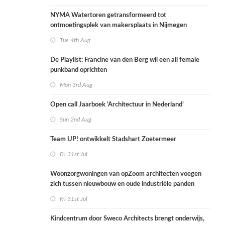
NYMA Watertoren getransformeerd tot
ontmoetingsplek van makersplaats in Nijmegen
Tue 4th Aug
De Playlist: Francine van den Berg wil een all female
punkband oprichten
Mon 3rd Aug
Open call Jaarboek ‘Architectuur in Nederland’
Sun 2nd Aug
Team UP! ontwikkelt Stadshart Zoetermeer
Fri 31st Jul
Woonzorgwoningen van opZoom architecten voegen
zich tussen nieuwbouw en oude industriële panden
Fri 31st Jul
Kindcentrum door Sweco Architects brengt onderwijs,