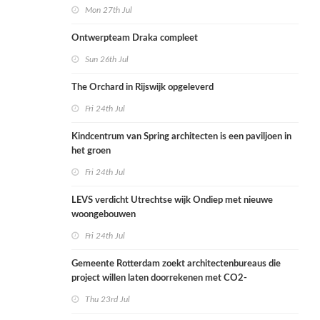
Mon 27th Jul
Ontwerpteam Draka compleet
Sun 26th Jul
The Orchard in Rijswijk opgeleverd
Fri 24th Jul
Kindcentrum van Spring architecten is een paviljoen in
het groen
Fri 24th Jul
LEVS verdicht Utrechtse wijk Ondiep met nieuwe
woongebouwen
Fri 24th Jul
Gemeente Rotterdam zoekt architectenbureaus die
project willen laten doorrekenen met CO2-
rekenmethode
Thu 23rd Jul