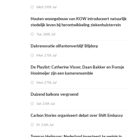
Wed 29th Jul
Houten woongebouw van KOW introduceert natuurlijk
stedelijk leven bij herontwikkeling ziekenhuisterrein
Tue 28th Jul
Dakrenovatie olifantenverblijf Blijdorp
Mon 27th Jul
De Playlist: Catherine Visser, Daan Bakker en Fransje
Hooimeijer zijn een kamerensemble
Mon 27th Jul
Duizend balkons vergroend
Sat 25th Jul
Carbon Stories organiseert debat over Shift Embassy
Fri 24th Jul
Topman Heijmans: Nederland investeert te weinig in