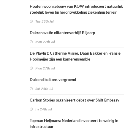
Houten woongebouw van KOW introduceert natuurlijk
stedelijk leven bij herontwikkeling ziekenhuisterrein
Tue 28th Jul
Dakrenovatie olifantenverblijf Blijdorp
Mon 27th Jul
De Playlist: Catherine Visser, Daan Bakker en Fransje
Hooimeijer zijn een kamerensemble
Mon 27th Jul
Duizend balkons vergroend
Sat 25th Jul
Carbon Stories organiseert debat over Shift Embassy
Fri 24th Jul
Topman Heijmans: Nederland investeert te weinig in
infrastructuur