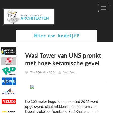
Toggl
navig
Wasl Tower van UNS pronkt
met hoge keramische gevel
Thu 28th May 2026
Lees Bron
De 302 meter hoge toren, die eind 2025 werd
opgeleverd, staat midden in het centrum van
Dubai, vlakbij de iconische Burj Khalifa en het