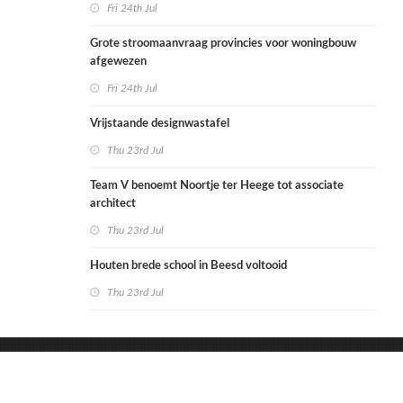
Fri 24th Jul
Grote stroomaanvraag provincies voor woningbouw
afgewezen
Fri 24th Jul
Vrijstaande designwastafel
Thu 23rd Jul
Team V benoemt Noortje ter Heege tot associate
architect
Thu 23rd Jul
Houten brede school in Beesd voltooid
Thu 23rd Jul