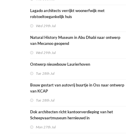
Lagado architects verrijkt woonerfwijk met
rolstoeltoegankelijk huis
Wed 29th Jul
Natural History Museum in Abu Dhabi naar ontwerp
van Mecanoo geopend
Wed 29th Jul
Ontwerp nieuwbouw Laurierhoven
Tue 28th Jul
Bouw gestart van autovrij buurtje in Oss naar ontwerp
van KCAP
Tue 28th Jul
Dok architecten richt kantoorverdieping van het
Scheepvaartmuseum hernieuwd in
Mon 27th Jul