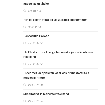
anders gaan uitzien
Sat 1st Aug
Rijn bij Lobith staat op laagste peil ooit gemeten
Fri 31st Jul
Poppodium Baroeg
Thu 30th Jul
De Playlist: Dirk Osinga benadert zijn studio als een
rockband
Thu 30th Jul
Proef met laadplekken waar ook brandstofauto's
mogen parkeren
Wed 29th Jul
Supermarkt in monumentaal pand
Wed 29th Jul