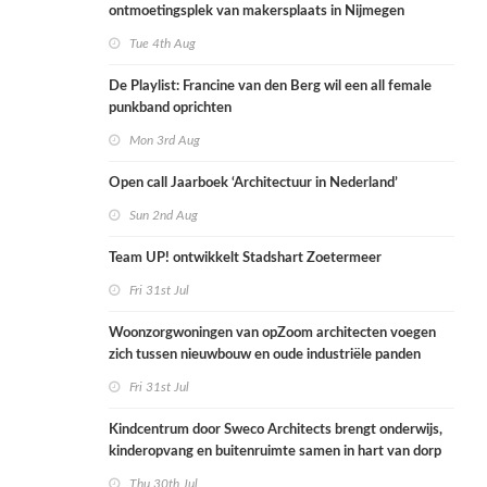
ontmoetingsplek van makersplaats in Nijmegen
Tue 4th Aug
De Playlist: Francine van den Berg wil een all female
punkband oprichten
Mon 3rd Aug
Open call Jaarboek ‘Architectuur in Nederland’
Sun 2nd Aug
Team UP! ontwikkelt Stadshart Zoetermeer
Fri 31st Jul
Woonzorgwoningen van opZoom architecten voegen
zich tussen nieuwbouw en oude industriële panden
Fri 31st Jul
Kindcentrum door Sweco Architects brengt onderwijs,
kinderopvang en buitenruimte samen in hart van dorp
Thu 30th Jul