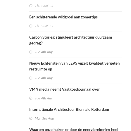
Thu 23rd Jul
Een schitterende wildgroei aan zomertips
Thu 23rd Jul
Carbon Stories: stimuleert architectuur duurzaam
gedrag?
Tue 4th Aug
Nieuw Echtenstein van LEVS vijzelt kwaliteit vergeten
restruimte op
Tue 4th Aug
VMN media neemt Vastgoedjournaal over
Tue 4th Aug
Internationale Architectuur Biënnale Rotterdam
Mon 3rd Aug
Waarom onze huizen er door de energierekening heel