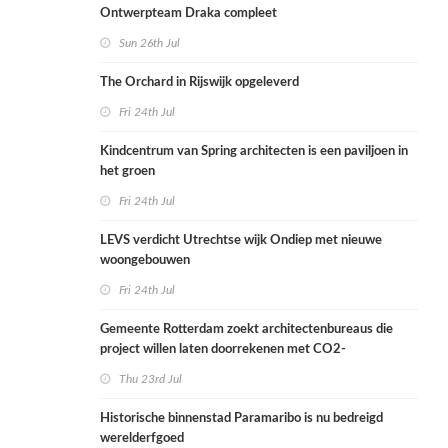
Ontwerpteam Draka compleet
Sun 26th Jul
The Orchard in Rijswijk opgeleverd
Fri 24th Jul
Kindcentrum van Spring architecten is een paviljoen in
het groen
Fri 24th Jul
LEVS verdicht Utrechtse wijk Ondiep met nieuwe
woongebouwen
Fri 24th Jul
Gemeente Rotterdam zoekt architectenbureaus die
project willen laten doorrekenen met CO2-
rekenmethode
Thu 23rd Jul
Historische binnenstad Paramaribo is nu bedreigd
werelderfgoed