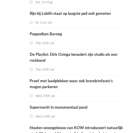
Sat 1st Aug
Rijn bij Lobith staat op laagste peil ooit gemeten
Fri 31st Jul
Poppodium Baroeg
Thu 30th Jul
De Playlist: Dirk Osinga benadert zijn studio als een
rockband
Thu 30th Jul
Proef met laadplekken waar ook brandstofauto's
mogen parkeren
Wed 29th Jul
Supermarkt in monumentaal pand
Wed 29th Jul
Houten woongebouw van KOW introduceert natuurlijk