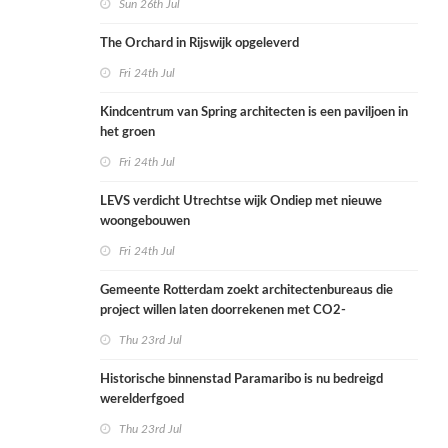
Sun 26th Jul
The Orchard in Rijswijk opgeleverd
Fri 24th Jul
Kindcentrum van Spring architecten is een paviljoen in
het groen
Fri 24th Jul
LEVS verdicht Utrechtse wijk Ondiep met nieuwe
woongebouwen
Fri 24th Jul
Gemeente Rotterdam zoekt architectenbureaus die
project willen laten doorrekenen met CO2-
rekenmethode
Thu 23rd Jul
Historische binnenstad Paramaribo is nu bedreigd
werelderfgoed
Thu 23rd Jul