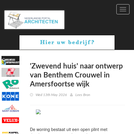
Toggl
navig
'Zwevend huis' naar ontwerp
van Benthem Crouwel in
Amersfoortse wijk
Wed 13th May 2026
Lees Bron
De woning bestaat uit een open plint met