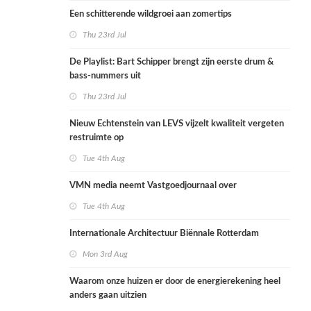
Een schitterende wildgroei aan zomertips
Thu 23rd Jul
De Playlist: Bart Schipper brengt zijn eerste drum &
bass-nummers uit
Thu 23rd Jul
Nieuw Echtenstein van LEVS vijzelt kwaliteit vergeten
restruimte op
Tue 4th Aug
VMN media neemt Vastgoedjournaal over
Tue 4th Aug
Internationale Architectuur Biënnale Rotterdam
Mon 3rd Aug
Waarom onze huizen er door de energierekening heel
anders gaan uitzien