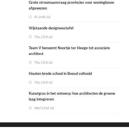
Grote stroomaanvraag provincies voor woningbouw
afgewezen
Fri 24th Jul
Vrijstaande designwastafel
Thu 23rd Jul
Team V benoemt Noortje ter Heege tot associate
architect
Thu 23rd Jul
Houten brede school in Beesd voltooid
Thu 23rd Jul
Kunstgras in het ontwerp: hoe architecten de groene
laag integreren
Wed 22nd Jul