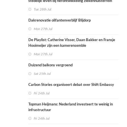
stedelijk leven bij herontwikkeling ziekenhuisterrein
Tue 28th Jul
Dakrenovatie olifantenverblijf Blijdorp
Mon 27th Jul
De Playlist: Catherine Visser, Daan Bakker en Fransje
Hooimeijer zijn een kamerensemble
Mon 27th Jul
Duizend balkons vergroend
Sat 25th Jul
Carbon Stories organiseert debat over Shift Embassy
Fri 24th Jul
Topman Heijmans: Nederland investeert te weinig in
infrastructuur
Fri 24th Jul