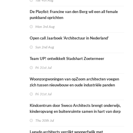
Tue 4th Aug
De Playlist: Francine van den Berg wil een all female
punkband oprichten
Mon 3rd Aug
Open call Jaarboek ‘Architectuur in Nederland’
Sun 2nd Aug
Team UP! ontwikkelt Stadshart Zoetermeer
Fri 31st Jul
Woonzorgwoningen van opZoom architecten voegen
zich tussen nieuwbouw en oude industriële panden
Fri 31st Jul
Kindcentrum door Sweco Architects brengt onderwijs,
kinderopvang en buitenruimte samen in hart van dorp
Thu 30th Jul
Lagado architects verrijkt woonerfwijk met