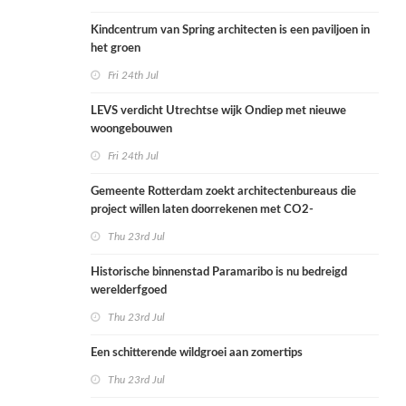
Kindcentrum van Spring architecten is een paviljoen in
het groen
Fri 24th Jul
LEVS verdicht Utrechtse wijk Ondiep met nieuwe
woongebouwen
Fri 24th Jul
Gemeente Rotterdam zoekt architectenbureaus die
project willen laten doorrekenen met CO2-
rekenmethode
Thu 23rd Jul
Historische binnenstad Paramaribo is nu bedreigd
werelderfgoed
Thu 23rd Jul
Een schitterende wildgroei aan zomertips
Thu 23rd Jul