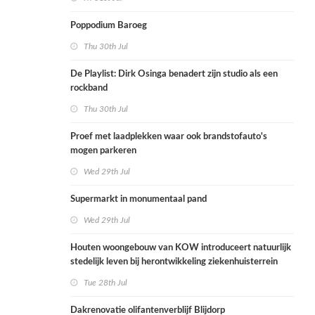
Poppodium Baroeg
Thu 30th Jul
De Playlist: Dirk Osinga benadert zijn studio als een
rockband
Thu 30th Jul
Proef met laadplekken waar ook brandstofauto's
mogen parkeren
Wed 29th Jul
Supermarkt in monumentaal pand
Wed 29th Jul
Houten woongebouw van KOW introduceert natuurlijk
stedelijk leven bij herontwikkeling ziekenhuisterrein
Tue 28th Jul
Dakrenovatie olifantenverblijf Blijdorp