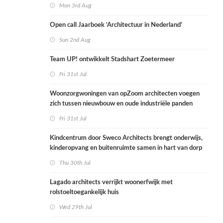
Mon 3rd Aug
Open call Jaarboek ‘Architectuur in Nederland’
Sun 2nd Aug
Team UP! ontwikkelt Stadshart Zoetermeer
Fri 31st Jul
Woonzorgwoningen van opZoom architecten voegen
zich tussen nieuwbouw en oude industriële panden
Fri 31st Jul
Kindcentrum door Sweco Architects brengt onderwijs,
kinderopvang en buitenruimte samen in hart van dorp
Thu 30th Jul
Lagado architects verrijkt woonerfwijk met
rolstoeltoegankelijk huis
Wed 29th Jul