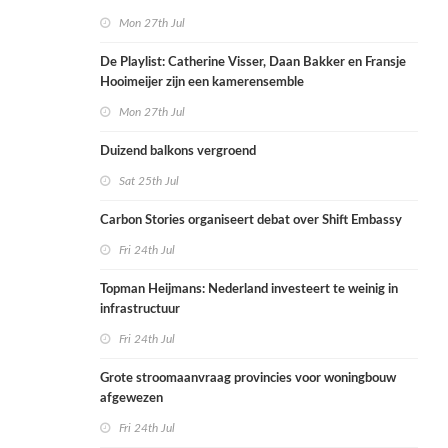
Mon 27th Jul
De Playlist: Catherine Visser, Daan Bakker en Fransje
Hooimeijer zijn een kamerensemble
Mon 27th Jul
Duizend balkons vergroend
Sat 25th Jul
Carbon Stories organiseert debat over Shift Embassy
Fri 24th Jul
Topman Heijmans: Nederland investeert te weinig in
infrastructuur
Fri 24th Jul
Grote stroomaanvraag provincies voor woningbouw
afgewezen
Fri 24th Jul