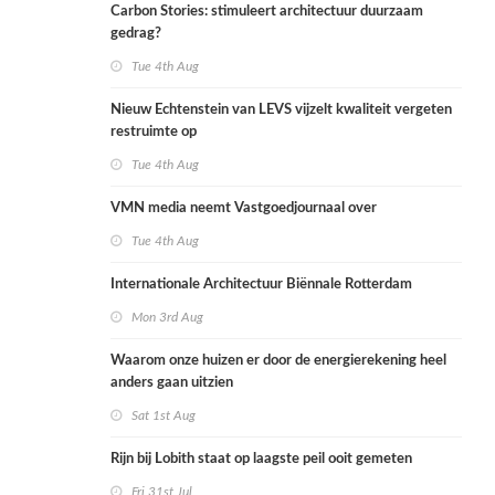
Carbon Stories: stimuleert architectuur duurzaam
gedrag?
Tue 4th Aug
Nieuw Echtenstein van LEVS vijzelt kwaliteit vergeten
restruimte op
Tue 4th Aug
VMN media neemt Vastgoedjournaal over
Tue 4th Aug
Internationale Architectuur Biënnale Rotterdam
Mon 3rd Aug
Waarom onze huizen er door de energierekening heel
anders gaan uitzien
Sat 1st Aug
Rijn bij Lobith staat op laagste peil ooit gemeten
Fri 31st Jul