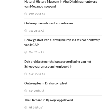
Natural History Museum in Abu Dhabi naar ontwerp
van Mecanoo geopend
Wed 29th Jul
Ontwerp nieuwbouw Laurierhoven
Tue 28th Jul
Bouw gestart van autovrij buurtje in Oss naar ontwerp
van KCAP
Tue 28th Jul
Dok architecten richt kantoorverdieping van het
Scheepvaartmuseum hernieuwd in
Mon 27th Jul
Ontwerpteam Draka compleet
Sun 26th Jul
The Orchard in Rijswijk opgeleverd
Fri 24th Jul