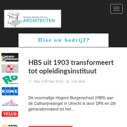
Toggl
navig
HBS uit 1903 transformeert
tot opleidingsinstituut
Mon 11th May 2026
Lees Bron
De voormalige Hogere Burgerschool (HBS) aan
de Catharijnesingel in Utrecht is door DP6 en i29
getransformeerd tot het…