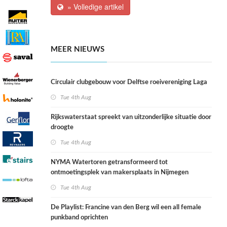
» Volledige artikel
MEER NIEUWS
Circulair clubgebouw voor Delftse roeivereniging Laga
Tue 4th Aug
Rijkswaterstaat spreekt van uitzonderlijke situatie door
droogte
Tue 4th Aug
NYMA Watertoren getransformeerd tot
ontmoetingsplek van makersplaats in Nijmegen
Tue 4th Aug
De Playlist: Francine van den Berg wil een all female
punkband oprichten