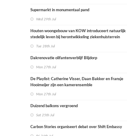
Supermarkt in monumentaal pand
Wed 29th Jul
Houten woongebouw van KOW introduceert natuurlijk
stedelijk leven bij herontwikkeling ziekenhuisterrein
Tue 28th Jul
Dakrenovatie olifantenverblijf Blijdorp
Mon 27th Jul
De Playlist: Catherine Visser, Daan Bakker en Fransje
Hooimeijer zijn een kamerensemble
Mon 27th Jul
Duizend balkons vergroend
Sat 25th Jul
Carbon Stories organiseert debat over Shift Embassy