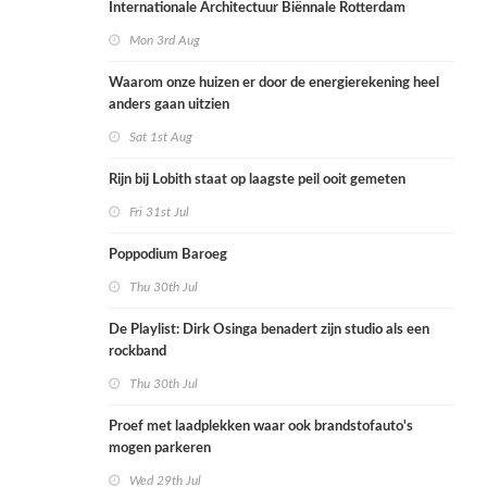
Internationale Architectuur Biënnale Rotterdam
Mon 3rd Aug
Waarom onze huizen er door de energierekening heel
anders gaan uitzien
Sat 1st Aug
Rijn bij Lobith staat op laagste peil ooit gemeten
Fri 31st Jul
Poppodium Baroeg
Thu 30th Jul
De Playlist: Dirk Osinga benadert zijn studio als een
rockband
Thu 30th Jul
Proef met laadplekken waar ook brandstofauto's
mogen parkeren
Wed 29th Jul