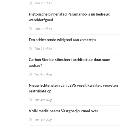
rekenmethode
Thu 23rd Jul
Historische binnenstad Paramaribo is nu bedreigd
werelderfgoed
Thu 23rd Jul
Een schitterende wildgroei aan zomertips
Thu 23rd Jul
Carbon Stories: stimuleert architectuur duurzaam
gedrag?
Tue 4th Aug
Nieuw Echtenstein van LEVS vijzelt kwaliteit vergeten
restruimte op
Tue 4th Aug
VMN media neemt Vastgoedjournaal over
Tue 4th Aug