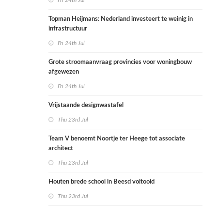
Fri 24th Jul
Topman Heijmans: Nederland investeert te weinig in
infrastructuur
Fri 24th Jul
Grote stroomaanvraag provincies voor woningbouw
afgewezen
Fri 24th Jul
Vrijstaande designwastafel
Thu 23rd Jul
Team V benoemt Noortje ter Heege tot associate
architect
Thu 23rd Jul
Houten brede school in Beesd voltooid
Thu 23rd Jul