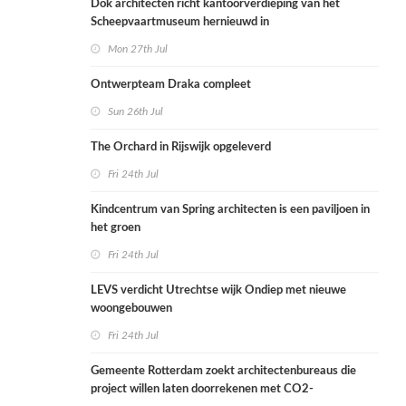
Dok architecten richt kantoorverdieping van het
Scheepvaartmuseum hernieuwd in
Mon 27th Jul
Ontwerpteam Draka compleet
Sun 26th Jul
The Orchard in Rijswijk opgeleverd
Fri 24th Jul
Kindcentrum van Spring architecten is een paviljoen in
het groen
Fri 24th Jul
LEVS verdicht Utrechtse wijk Ondiep met nieuwe
woongebouwen
Fri 24th Jul
Gemeente Rotterdam zoekt architectenbureaus die
project willen laten doorrekenen met CO2-