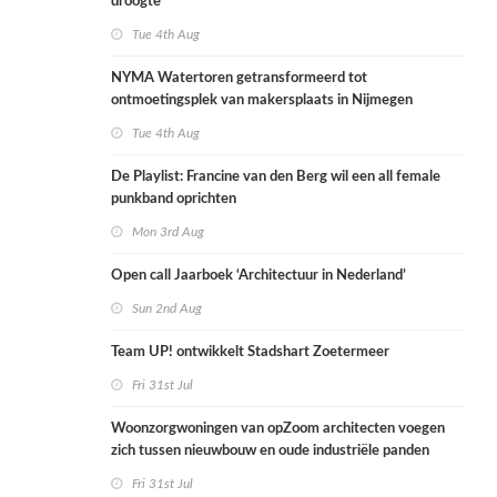
droogte
Tue 4th Aug
NYMA Watertoren getransformeerd tot
ontmoetingsplek van makersplaats in Nijmegen
Tue 4th Aug
De Playlist: Francine van den Berg wil een all female
punkband oprichten
Mon 3rd Aug
Open call Jaarboek ‘Architectuur in Nederland’
Sun 2nd Aug
Team UP! ontwikkelt Stadshart Zoetermeer
Fri 31st Jul
Woonzorgwoningen van opZoom architecten voegen
zich tussen nieuwbouw en oude industriële panden
Fri 31st Jul