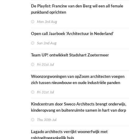
De Playlist: Francine van den Berg wil een all female
punkband oprichten
Mon 3rd Aug
Open call Jaarboek ‘Architectuur in Nederland’
Sun 2nd Aug
Team UP! ontwikkelt Stadshart Zoetermeer
Fri 31st Jul
Woonzorgwoningen van opZoom architecten voegen
zich tussen nieuwbouw en oude industriële panden
Fri 31st Jul
Kindcentrum door Sweco Architects brengt onderwijs,
kinderopvang en buitenruimte samen in hart van dorp
Thu 30th Jul
Lagado architects verrijkt woonerfwijk met
rolstoeltoegankelijk huis