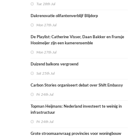
Tue 28th Jul
Dakrenovatie olifantenverblijf Blijdorp
Mon 27th Jul
De Playlist: Catherine Visser, Daan Bakker en Fransje
Hooimeijer zijn een kamerensemble
Mon 27th Jul
Duizend balkons vergroend
Sat 25th Jul
Carbon Stories organiseert debat over Shift Embassy
Fri 24th Jul
Topman Heijmans: Nederland investeert te weinig in
infrastructuur
Fri 24th Jul
Grote stroomaanvraag provincies voor woningbouw