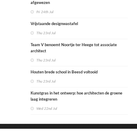
afgewezen
Fri 24th Jul
Vrijstaande designwastafel
Thu 23rd Jul
Team V benoemt Noortje ter Heege tot associate
architect
Thu 23rd Jul
Houten brede school in Beesd voltooid
Thu 23rd Jul
Kunstgras in het ontwerp: hoe architecten de groene
laag integreren
Wed 22nd Jul