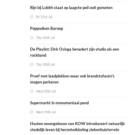
Rijn bij Lobith staat op laagste peil ooit gemeten
Fri 31st Jul
Poppodium Baroeg
Thu 30th Jul
De Playlist: Dirk Osinga benadert zijn studio als een
rockband
Thu 30th Jul
Proef met laadplekken waar ook brandstofauto's
mogen parkeren
Wed 29th Jul
Supermarkt in monumentaal pand
Wed 29th Jul
Houten woongebouw van KOW introduceert natuurlijk
stedelijk leven bij herontwikkeling ziekenhuisterrein