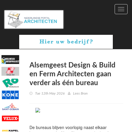
Toggl
navig
Alsemgeest Design & Build
en Ferm Architecten gaan
verder als één bureau
Tue 12th May 2026
Lees Bron
De bureaus blijven voorlopig naast elkaar