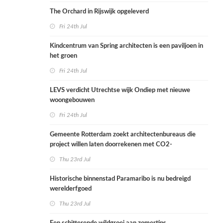
The Orchard in Rijswijk opgeleverd
Fri 24th Jul
Kindcentrum van Spring architecten is een paviljoen in
het groen
Fri 24th Jul
LEVS verdicht Utrechtse wijk Ondiep met nieuwe
woongebouwen
Fri 24th Jul
Gemeente Rotterdam zoekt architectenbureaus die
project willen laten doorrekenen met CO2-
rekenmethode
Thu 23rd Jul
Historische binnenstad Paramaribo is nu bedreigd
werelderfgoed
Thu 23rd Jul