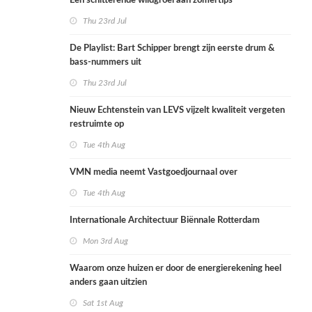
Een schitterende wildgroei aan zomertips
Thu 23rd Jul
De Playlist: Bart Schipper brengt zijn eerste drum &
bass-nummers uit
Thu 23rd Jul
Nieuw Echtenstein van LEVS vijzelt kwaliteit vergeten
restruimte op
Tue 4th Aug
VMN media neemt Vastgoedjournaal over
Tue 4th Aug
Internationale Architectuur Biënnale Rotterdam
Mon 3rd Aug
Waarom onze huizen er door de energierekening heel
anders gaan uitzien
Sat 1st Aug