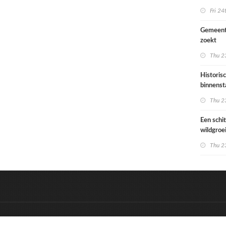
Ondiep 
Fri 24
woonge
Gemeent
zoekt
architec
Thu 23
die proje
doorrek
Historis
CO2-re
binnenst
Paramari
Thu 23
bedreigd
werelde
Een schi
wildgroe
zomertip
Thu 23
&
Onderdeel van:
BrancheConnect
D