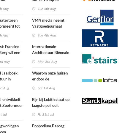
van
van LEVS vijzelt
lijke situatie
kwaliteit vergeten
th Aug
Tue 4th Aug
ogte
restruimte op
atertoren
VMN media neemt
ormeerd tot
Vastgoedjournaal
ngsplek van
over
th Aug
Tue 4th Aug
aats in
n
st: Francine
Internationale
Berg wil een
Architectuur Biënnale
le punkband
Rotterdam
rd Aug
Mon 3rd Aug
n
l Jaarboek
Waarom onze huizen
tuur in
er door de
d’
energierekening heel
nd Aug
Sat 1st Aug
anders gaan uitzien
 ontwikkelt
Rijn bij Lobith staat op
rt Zoetermeer
laagste peil ooit
gemeten
st Jul
Fri 31st Jul
gwoningen
Poppodium Baroeg
oom