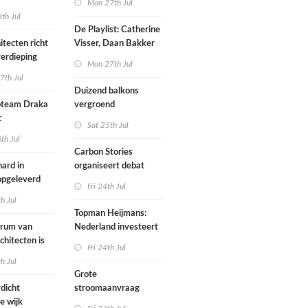
Mon 27th Jul
werp van
th Jul
De Playlist: Catherine
itecten richt
Visser, Daan Bakker
erdieping
en Fransje Hooimeijer
Mon 27th Jul
zijn een
7th Jul
aartmuseum
kamerensemble
Duizend balkons
d in
team Draka
vergroend
t
Sat 25th Jul
th Jul
Carbon Stories
ard in
organiseert debat
 opgeleverd
over Shift Embassy
Fri 24th Jul
th Jul
Topman Heijmans:
trum van
Nederland investeert
chitecten is
te weinig in
Fri 24th Jul
joen in het
infrastructuur
th Jul
Grote
dicht
stroomaanvraag
e wijk
provincies voor