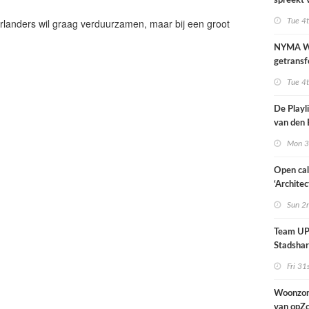
spreekt 
uitzonder
landers wil graag verduurzamen, maar bij een groot
Tue 4
door dro
NYMA W
getransf
ontmoeti
Tue 4
makerspl
Nijmege
De Playli
van den 
all fema
Mon 3
oprichte
Open cal
‘Architec
Nederlan
Sun 2
Team UP!
Stadsha
Fri 31
Woonzor
van opZ