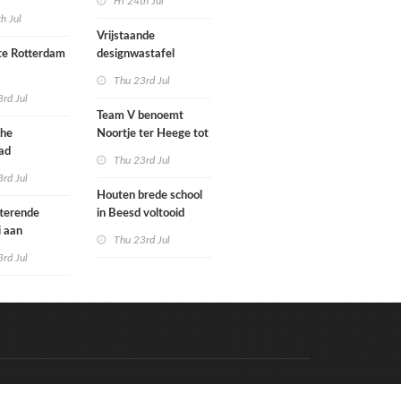
Fri 24th Jul
met nieuwe
woningbouw
th Jul
bouwen
afgewezen
Vrijstaande
e Rotterdam
designwastafel
Thu 23rd Jul
tenbureaus
rd Jul
ct willen laten
Team V benoemt
enen met
che
Noortje ter Heege tot
kenmethode
ad
associate architect
Thu 23rd Jul
bo is nu
rd Jul
Houten brede school
rfgoed
tterende
in Beesd voltooid
i aan
Thu 23rd Jul
s
rd Jul
Code & Hosted by:
e Meern Multimedia
VDVO
Contact