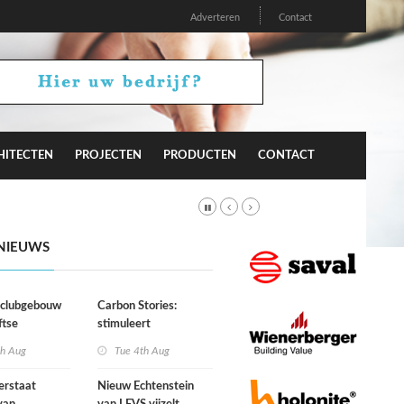
Adverteren
Contact
HITECTEN
PROJECTEN
PRODUCTEN
CONTACT
NIEUWS
r clubgebouw
Carbon Stories:
ftse
stimuleert
niging Laga
architectuur
th Aug
Tue 4th Aug
duurzaam gedrag?
erstaat
Nieuw Echtenstein