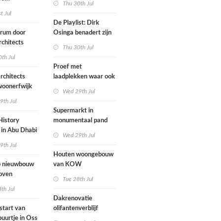
Thu 30th Jul
ten voegen
st Jul
sen
De Playlist: Dirk
uw en oude
trum door
Osinga benadert zijn
ële panden
chitects
studio als een
Thu 30th Jul
nderwijs,
rockband
th Jul
vang en
Proef met
imte samen in
rchitects
laadplekken waar ook
 dorp
 woonerfwijk
brandstofauto's
Wed 29th Jul
mogen parkeren
9th Jul
toegankelijk
Supermarkt in
History
monumentaal pand
in Abu Dhabi
Wed 29th Jul
werp van
9th Jul
 geopend
Houten woongebouw
 nieuwbouw
van KOW
oven
introduceert natuurlijk
Tue 28th Jul
stedelijk leven bij
th Jul
herontwikkeling
Dakrenovatie
ziekenhuisterrein
start van
olifantenverblijf
buurtje in Oss
Blijdorp