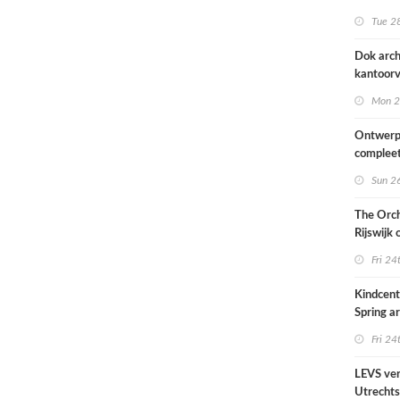
naar ont
Tue 28
KCAP
Dok arch
kantoorv
van het
Mon 2
Scheepv
hernieuw
Ontwerp
complee
Sun 26
The Orch
Rijswijk
Fri 24
Kindcen
Spring ar
een pavil
Fri 24
groen
LEVS ver
Utrechts