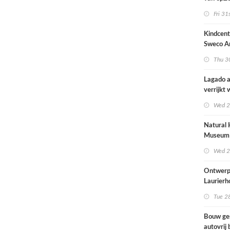
architec
Fri 31
zich tus
nieuwbo
Kindcen
industri
Sweco Ar
brengt o
Thu 30
kinderop
buitenru
Lagado a
hart van
verrijkt
met
Wed 2
rolstoel
huis
Natural 
Museum 
naar ont
Wed 2
Mecanoo
Ontwerp
Laurierh
Tue 28
Bouw ge
autovrij 