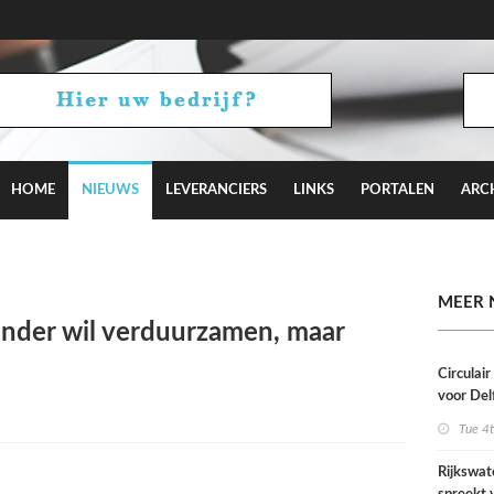
HOME
NIEUWS
LEVERANCIERS
LINKS
PORTALEN
ARC
aagt met Camden Town bij aan Hyde Park
MEER 
nder wil verduurzamen, maar
Circulai
voor Del
roeivere
Tue 4
Rijkswat