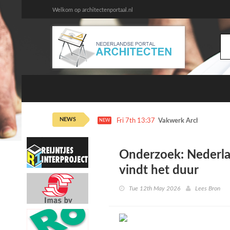
Welkom op architectenportaal.nl
NEWS
Fri 7th 13:37
Vakwerk Architecten dr
NEW
Onderzoek: Nederla
vindt het duur
Tue 12th May 2026
Lees Bron