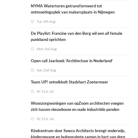
NYMA Watertoren getransformeerd tot
ontmoetingsplek van makersplaats in Nijmegen
Tue 4th Aug
De Playlist: Francine van den Berg wil een all female
punkband oprichten
Mon 3rd Aug
Open call Jaarboek ‘Architectuur in Nederland’
Sun 2nd Aug
Team UP! ontwikkelt Stadshart Zoetermeer
Fri 31st Jul
Woonzorgwoningen van opZoom architecten voegen
zich tussen nieuwbouw en oude industriële panden
Fri 31st Jul
Kindcentrum door Sweco Architects brengt onderwijs,
kinderopvang en buitenruimte samen in hart van dorp