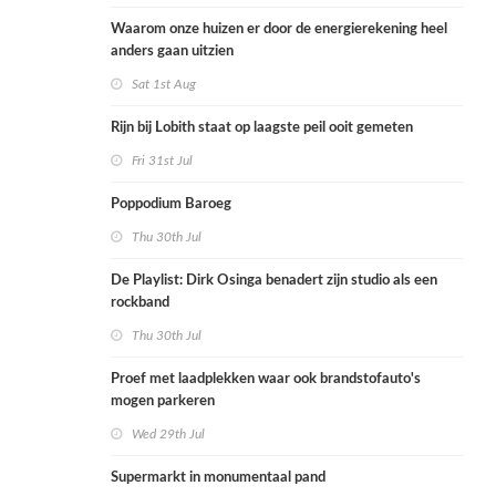
Waarom onze huizen er door de energierekening heel
anders gaan uitzien
Sat 1st Aug
Rijn bij Lobith staat op laagste peil ooit gemeten
Fri 31st Jul
Poppodium Baroeg
Thu 30th Jul
De Playlist: Dirk Osinga benadert zijn studio als een
rockband
Thu 30th Jul
Proef met laadplekken waar ook brandstofauto's
mogen parkeren
Wed 29th Jul
Supermarkt in monumentaal pand