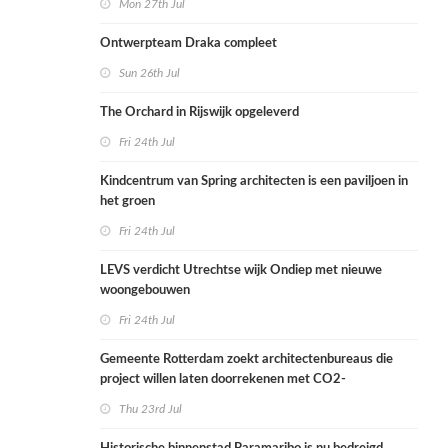
Mon 27th Jul
Ontwerpteam Draka compleet
Sun 26th Jul
The Orchard in Rijswijk opgeleverd
Fri 24th Jul
Kindcentrum van Spring architecten is een paviljoen in
het groen
Fri 24th Jul
LEVS verdicht Utrechtse wijk Ondiep met nieuwe
woongebouwen
Fri 24th Jul
Gemeente Rotterdam zoekt architectenbureaus die
project willen laten doorrekenen met CO2-
rekenmethode
Thu 23rd Jul