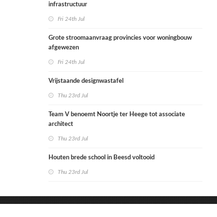
infrastructuur
Fri 24th Jul
Grote stroomaanvraag provincies voor woningbouw
afgewezen
Fri 24th Jul
Vrijstaande designwastafel
Thu 23rd Jul
Team V benoemt Noortje ter Heege tot associate
architect
Thu 23rd Jul
Houten brede school in Beesd voltooid
Thu 23rd Jul