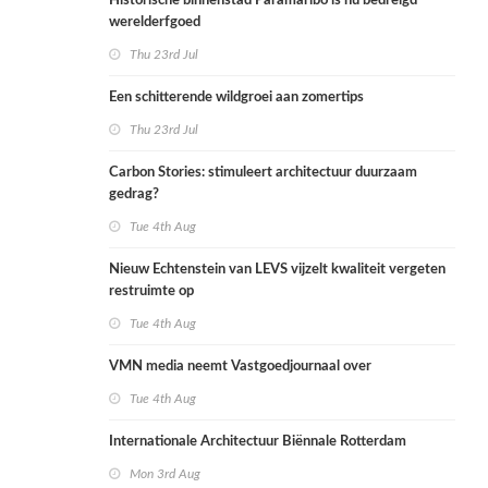
Historische binnenstad Paramaribo is nu bedreigd
werelderfgoed
Thu 23rd Jul
Een schitterende wildgroei aan zomertips
Thu 23rd Jul
Carbon Stories: stimuleert architectuur duurzaam
gedrag?
Tue 4th Aug
Nieuw Echtenstein van LEVS vijzelt kwaliteit vergeten
restruimte op
Tue 4th Aug
VMN media neemt Vastgoedjournaal over
Tue 4th Aug
Internationale Architectuur Biënnale Rotterdam
Mon 3rd Aug