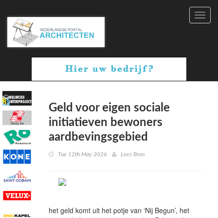
Toggl
navig
Geld voor eigen sociale
initiatieven bewoners
aardbevingsgebied
Tue 12th May 2026
Lees Bron
het geld komt uit het potje van ‘Nij Begun’, het