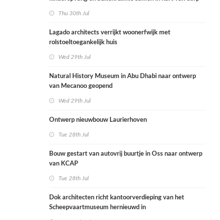
Thu 30th Jul
Lagado architects verrijkt woonerfwijk met
rolstoeltoegankelijk huis
Wed 29th Jul
Natural History Museum in Abu Dhabi naar ontwerp
van Mecanoo geopend
Wed 29th Jul
Ontwerp nieuwbouw Laurierhoven
Tue 28th Jul
Bouw gestart van autovrij buurtje in Oss naar ontwerp
van KCAP
Tue 28th Jul
Dok architecten richt kantoorverdieping van het
Scheepvaartmuseum hernieuwd in