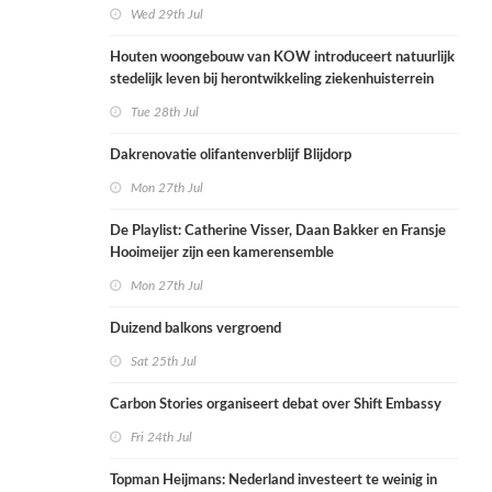
Wed 29th Jul
Houten woongebouw van KOW introduceert natuurlijk
stedelijk leven bij herontwikkeling ziekenhuisterrein
Tue 28th Jul
Dakrenovatie olifantenverblijf Blijdorp
Mon 27th Jul
De Playlist: Catherine Visser, Daan Bakker en Fransje
Hooimeijer zijn een kamerensemble
Mon 27th Jul
Duizend balkons vergroend
Sat 25th Jul
Carbon Stories organiseert debat over Shift Embassy
Fri 24th Jul
Topman Heijmans: Nederland investeert te weinig in