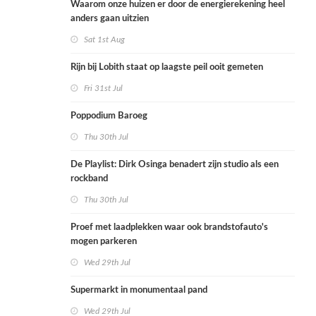
Waarom onze huizen er door de energierekening heel
anders gaan uitzien
Sat 1st Aug
Rijn bij Lobith staat op laagste peil ooit gemeten
Fri 31st Jul
Poppodium Baroeg
Thu 30th Jul
De Playlist: Dirk Osinga benadert zijn studio als een
rockband
Thu 30th Jul
Proef met laadplekken waar ook brandstofauto's
mogen parkeren
Wed 29th Jul
Supermarkt in monumentaal pand
Wed 29th Jul