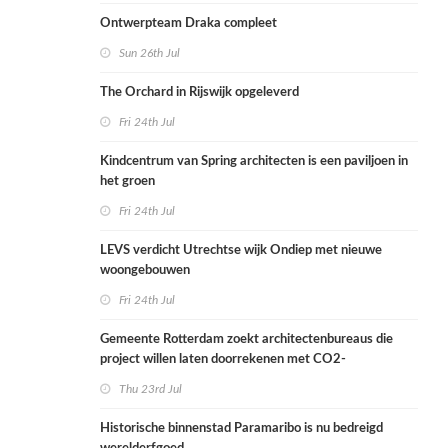
Ontwerpteam Draka compleet
Sun 26th Jul
The Orchard in Rijswijk opgeleverd
Fri 24th Jul
Kindcentrum van Spring architecten is een paviljoen in
het groen
Fri 24th Jul
LEVS verdicht Utrechtse wijk Ondiep met nieuwe
woongebouwen
Fri 24th Jul
Gemeente Rotterdam zoekt architectenbureaus die
project willen laten doorrekenen met CO2-
rekenmethode
Thu 23rd Jul
Historische binnenstad Paramaribo is nu bedreigd