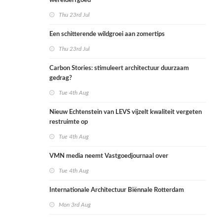
werelderfgoed
Thu 23rd Jul
Een schitterende wildgroei aan zomertips
Thu 23rd Jul
Carbon Stories: stimuleert architectuur duurzaam
gedrag?
Tue 4th Aug
Nieuw Echtenstein van LEVS vijzelt kwaliteit vergeten
restruimte op
Tue 4th Aug
VMN media neemt Vastgoedjournaal over
Tue 4th Aug
Internationale Architectuur Biënnale Rotterdam
Mon 3rd Aug