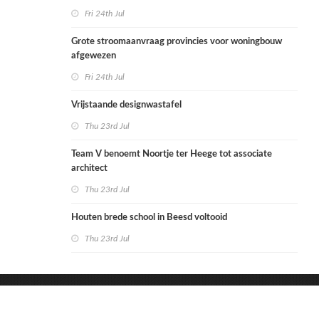
Fri 24th Jul
Grote stroomaanvraag provincies voor woningbouw
afgewezen
Fri 24th Jul
Vrijstaande designwastafel
Thu 23rd Jul
Team V benoemt Noortje ter Heege tot associate
architect
Thu 23rd Jul
Houten brede school in Beesd voltooid
Thu 23rd Jul