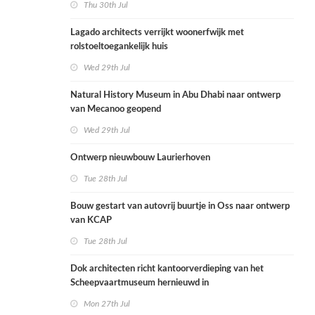
Thu 30th Jul
Lagado architects verrijkt woonerfwijk met
rolstoeltoegankelijk huis
Wed 29th Jul
Natural History Museum in Abu Dhabi naar ontwerp
van Mecanoo geopend
Wed 29th Jul
Ontwerp nieuwbouw Laurierhoven
Tue 28th Jul
Bouw gestart van autovrij buurtje in Oss naar ontwerp
van KCAP
Tue 28th Jul
Dok architecten richt kantoorverdieping van het
Scheepvaartmuseum hernieuwd in
Mon 27th Jul