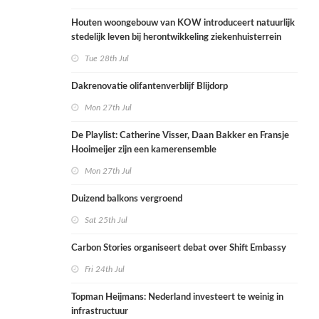
Houten woongebouw van KOW introduceert natuurlijk
stedelijk leven bij herontwikkeling ziekenhuisterrein
Tue 28th Jul
Dakrenovatie olifantenverblijf Blijdorp
Mon 27th Jul
De Playlist: Catherine Visser, Daan Bakker en Fransje
Hooimeijer zijn een kamerensemble
Mon 27th Jul
Duizend balkons vergroend
Sat 25th Jul
Carbon Stories organiseert debat over Shift Embassy
Fri 24th Jul
Topman Heijmans: Nederland investeert te weinig in
infrastructuur