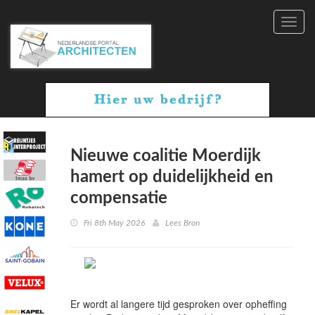
Toggl
navig
Nieuwe coalitie Moerdijk
hamert op duidelijkheid en
compensatie
Fri 8th May 2026
Lees Bron
Er wordt al langere tijd gesproken over opheffing