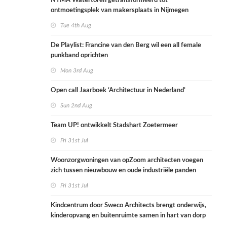
NYMA Watertoren getransformeerd tot
ontmoetingsplek van makersplaats in Nijmegen
Tue 4th Aug
De Playlist: Francine van den Berg wil een all female
punkband oprichten
Mon 3rd Aug
Open call Jaarboek ‘Architectuur in Nederland’
Sun 2nd Aug
Team UP! ontwikkelt Stadshart Zoetermeer
Fri 31st Jul
Woonzorgwoningen van opZoom architecten voegen
zich tussen nieuwbouw en oude industriële panden
Fri 31st Jul
Kindcentrum door Sweco Architects brengt onderwijs,
kinderopvang en buitenruimte samen in hart van dorp