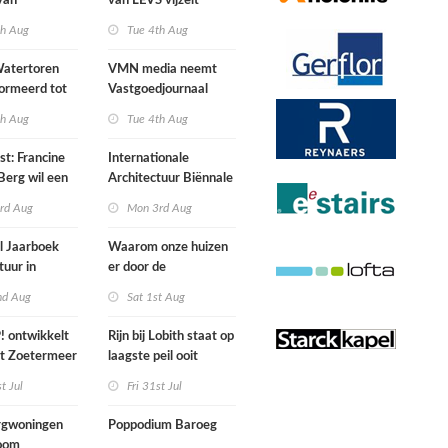
van
van LEVS vijzelt
lijke situatie
kwaliteit vergeten
th Aug
Tue 4th Aug
ogte
restruimte op
atertoren
VMN media neemt
ormeerd tot
Vastgoedjournaal
ngsplek van
over
th Aug
Tue 4th Aug
aats in
n
st: Francine
Internationale
Berg wil een
Architectuur Biënnale
le punkband
Rotterdam
rd Aug
Mon 3rd Aug
n
l Jaarboek
Waarom onze huizen
tuur in
er door de
d’
energierekening heel
nd Aug
Sat 1st Aug
anders gaan uitzien
 ontwikkelt
Rijn bij Lobith staat op
rt Zoetermeer
laagste peil ooit
gemeten
st Jul
Fri 31st Jul
gwoningen
Poppodium Baroeg
oom