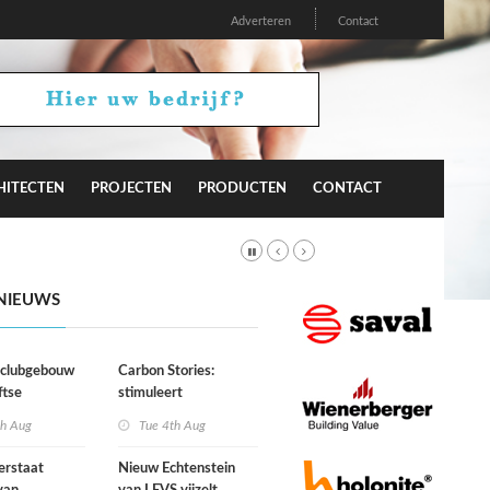
Adverteren
Contact
HITECTEN
PROJECTEN
PRODUCTEN
CONTACT
NIEUWS
r clubgebouw
Carbon Stories:
ftse
stimuleert
niging Laga
architectuur
th Aug
Tue 4th Aug
duurzaam gedrag?
erstaat
Nieuw Echtenstein