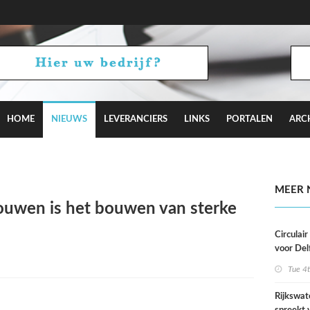
HOME
NIEUWS
LEVERANCIERS
LINKS
PORTALEN
ARC
aagt met Camden Town bij aan Hyde Park
MEER 
ouwen is het bouwen van sterke
Circulai
voor Del
roeivere
Tue 4
Rijkswat