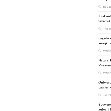
architec
Fri 31
zich tus
nieuwbo
Kindcen
industri
Sweco Ar
brengt o
Thu 30
kinderop
buitenru
Lagado a
hart van
verrijkt
met
Wed 2
rolstoel
huis
Natural 
Museum 
naar ont
Wed 2
Mecanoo
Ontwerp
Laurierh
Tue 28
Bouw ge
autovrij 