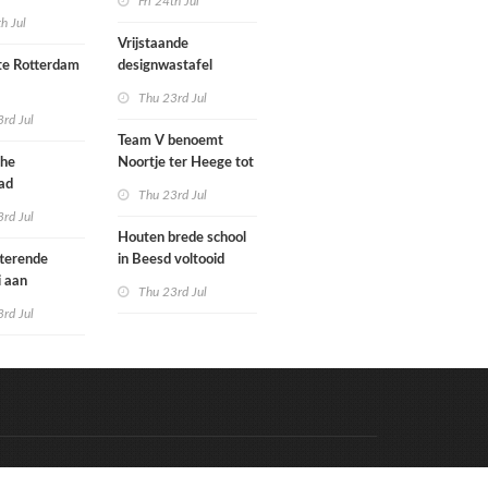
Fri 24th Jul
met nieuwe
woningbouw
th Jul
bouwen
afgewezen
Vrijstaande
e Rotterdam
designwastafel
Thu 23rd Jul
tenbureaus
rd Jul
ct willen laten
Team V benoemt
enen met
che
Noortje ter Heege tot
kenmethode
ad
associate architect
Thu 23rd Jul
bo is nu
rd Jul
Houten brede school
rfgoed
tterende
in Beesd voltooid
i aan
Thu 23rd Jul
s
rd Jul
Code & Hosted by:
e Meern Multimedia
VDVO
Contact