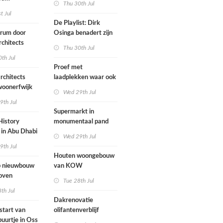
Thu 30th Jul
ten voegen
st Jul
sen
De Playlist: Dirk
uw en oude
trum door
Osinga benadert zijn
ële panden
chitects
studio als een
Thu 30th Jul
nderwijs,
rockband
th Jul
vang en
Proef met
imte samen in
rchitects
laadplekken waar ook
 dorp
 woonerfwijk
brandstofauto's
Wed 29th Jul
mogen parkeren
9th Jul
toegankelijk
Supermarkt in
History
monumentaal pand
in Abu Dhabi
Wed 29th Jul
werp van
9th Jul
 geopend
Houten woongebouw
 nieuwbouw
van KOW
oven
introduceert natuurlijk
Tue 28th Jul
stedelijk leven bij
th Jul
herontwikkeling
Dakrenovatie
ziekenhuisterrein
start van
olifantenverblijf
buurtje in Oss
Blijdorp