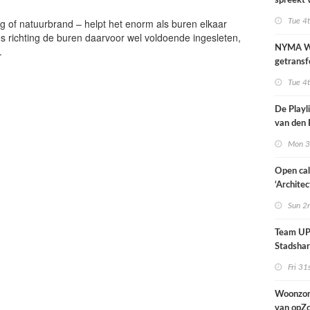
spreekt 
uitzonder
g of natuurbrand – helpt het enorm als buren elkaar
Tue 4
door dro
es richting de buren daarvoor wel voldoende ingesleten,
NYMA W
.
getransf
ontmoeti
Tue 4
makerspl
Nijmege
De Playli
van den 
all fema
Mon 3
oprichte
Open cal
‘Architec
Nederlan
Sun 2
Team UP!
Stadsha
Fri 31
Woonzor
van opZ