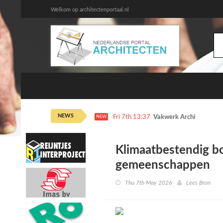
Welkom op architectenportaal.nl
NEWS
Fri 7th 13:37
Vakwerk Architecten dr
NEW
Klimaatbestendig b
gemeenschappen
Thu 7th May 2026
Lees Bron