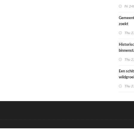
Ondiep 
Fri 24
woonge
Gemeent
zoekt
architec
Thu 23
die proje
doorrek
Historis
CO2-re
binnenst
Paramari
Thu 23
bedreigd
werelde
Een schi
wildgroe
zomertip
Thu 23
&
Onderdeel van:
BrancheConnect
D