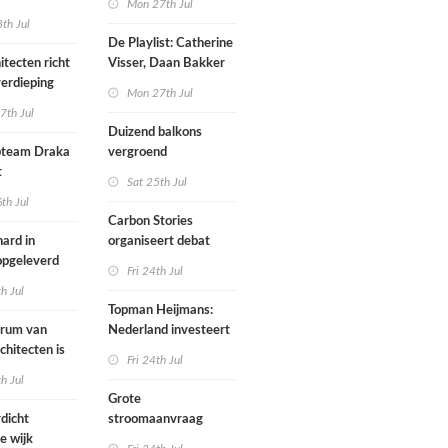
Mon 27th Jul
werp van
th Jul
De Playlist: Catherine
itecten richt
Visser, Daan Bakker
erdieping
en Fransje Hooimeijer
Mon 27th Jul
zijn een
7th Jul
aartmuseum
kamerensemble
Duizend balkons
d in
team Draka
vergroend
t
Sat 25th Jul
th Jul
Carbon Stories
ard in
organiseert debat
 opgeleverd
over Shift Embassy
Fri 24th Jul
th Jul
Topman Heijmans:
trum van
Nederland investeert
chitecten is
te weinig in
Fri 24th Jul
joen in het
infrastructuur
th Jul
Grote
dicht
stroomaanvraag
e wijk
provincies voor