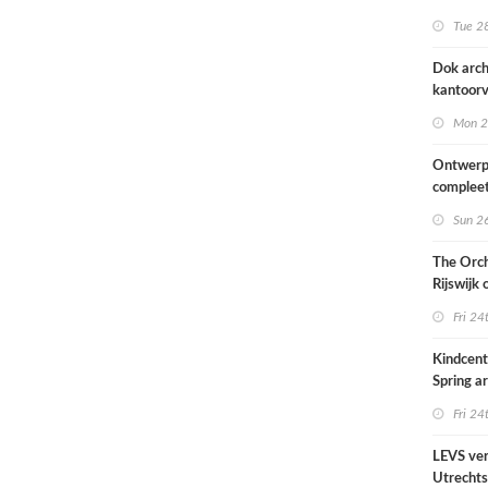
naar ont
Tue 28
KCAP
Dok arch
kantoorv
van het
Mon 2
Scheepv
hernieuw
Ontwerp
complee
Sun 26
The Orch
Rijswijk
Fri 24
Kindcen
Spring ar
een pavil
Fri 24
groen
LEVS ver
Utrechts