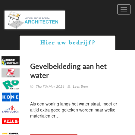
Toggl
navig
Gevelbekleding aan het
water
Thu 7th May 2026
Lees Bron
Als een woning langs het water staat, moet er
altijd extra goed gekeken worden naar welke
materialen er…