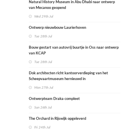
Natural History Museum in Abu Dhabi naar ontwerp
van Mecanoo geopend
Wed 29th Jul
Ontwerp nieuwbouw Laurierhoven
Tue 28th Jul
Bouw gestart van autovrij buurtje in Oss naar ontwerp
van KCAP
Tue 28th Jul
Dok architecten richt kantoorverdieping van het
Scheepvaartmuseum hernieuwd in
Mon 27th Jul
Ontwerpteam Draka compleet
Sun 26th Jul
The Orchard in Rijswijk opgeleverd
Fri 24th Jul