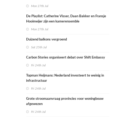
Mon 27th Jul
De Playlist: Catherine Visser, Daan Bakker en Fransje
Hooimeijer zijn een kamerensemble
Mon 27th Jul
Duizend balkons vergroend
Sat 25th Jul
Carbon Stories organiseert debat over Shift Embassy
Fri 24th Jul
Topman Heijmans: Nederland investeert te weinig in
infrastructuur
Fri 24th Jul
Grote stroomaanvraag provincies voor woningbouw
afgewezen
Fri 24th Jul