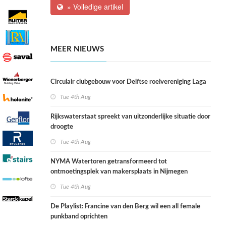
» Volledige artikel
MEER NIEUWS
Circulair clubgebouw voor Delftse roeivereniging Laga
Tue 4th Aug
Rijkswaterstaat spreekt van uitzonderlijke situatie door
droogte
Tue 4th Aug
NYMA Watertoren getransformeerd tot
ontmoetingsplek van makersplaats in Nijmegen
Tue 4th Aug
De Playlist: Francine van den Berg wil een all female
punkband oprichten