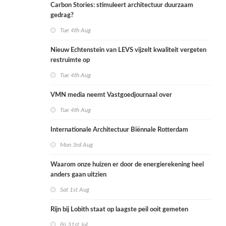
Carbon Stories: stimuleert architectuur duurzaam
gedrag?
Tue 4th Aug
Nieuw Echtenstein van LEVS vijzelt kwaliteit vergeten
restruimte op
Tue 4th Aug
VMN media neemt Vastgoedjournaal over
Tue 4th Aug
Internationale Architectuur Biënnale Rotterdam
Mon 3rd Aug
Waarom onze huizen er door de energierekening heel
anders gaan uitzien
Sat 1st Aug
Rijn bij Lobith staat op laagste peil ooit gemeten
Fri 31st Jul