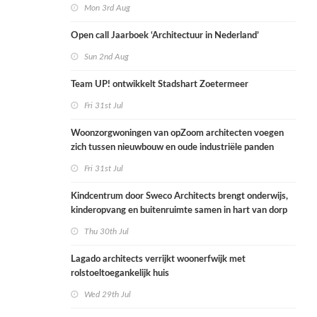
Mon 3rd Aug
Open call Jaarboek ‘Architectuur in Nederland’
Sun 2nd Aug
Team UP! ontwikkelt Stadshart Zoetermeer
Fri 31st Jul
Woonzorgwoningen van opZoom architecten voegen
zich tussen nieuwbouw en oude industriële panden
Fri 31st Jul
Kindcentrum door Sweco Architects brengt onderwijs,
kinderopvang en buitenruimte samen in hart van dorp
Thu 30th Jul
Lagado architects verrijkt woonerfwijk met
rolstoeltoegankelijk huis
Wed 29th Jul