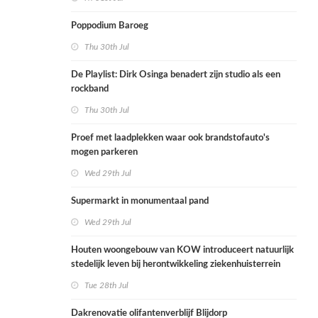
Poppodium Baroeg
Thu 30th Jul
De Playlist: Dirk Osinga benadert zijn studio als een
rockband
Thu 30th Jul
Proef met laadplekken waar ook brandstofauto's
mogen parkeren
Wed 29th Jul
Supermarkt in monumentaal pand
Wed 29th Jul
Houten woongebouw van KOW introduceert natuurlijk
stedelijk leven bij herontwikkeling ziekenhuisterrein
Tue 28th Jul
Dakrenovatie olifantenverblijf Blijdorp