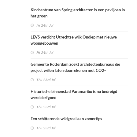
Kindcentrum van Spring architecten is een paviljoen in
het groen
Fri 24th Jul
LEVS verdicht Utrechtse wijk Ondiep met nieuwe
woongebouwen
Fri 24th Jul
Gemeente Rotterdam zoekt architectenbureaus die
project willen laten doorrekenen met CO2-
rekenmethode
Thu 23rd Jul
Historische binnenstad Paramaribo is nu bedreigd
werelderfgoed
Thu 23rd Jul
Een schitterende wildgroei aan zomertips
Thu 23rd Jul