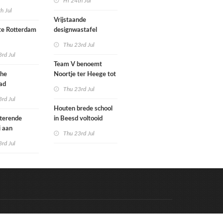
Fri 24th Jul
met nieuwe
woningbouw
th Jul
bouwen
afgewezen
Vrijstaande
e Rotterdam
designwastafel
Thu 23rd Jul
tenbureaus
rd Jul
ct willen laten
Team V benoemt
enen met
che
Noortje ter Heege tot
kenmethode
ad
associate architect
Thu 23rd Jul
bo is nu
rd Jul
Houten brede school
rfgoed
tterende
in Beesd voltooid
i aan
Thu 23rd Jul
s
rd Jul
Code & Hosted by:
e Meern Multimedia
VDVO
Contact