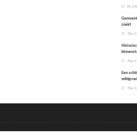
Ondiep 
Fri 24
woonge
Gemeent
zoekt
architec
Thu 23
die proje
doorrek
Historis
CO2-re
binnenst
Paramari
Thu 23
bedreigd
werelde
Een schi
wildgroe
zomertip
Thu 23
&
Onderdeel van:
BrancheConnect
D