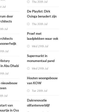
Thu 30th Jul
ten voegen
st Jul
sen
De Playlist: Dirk
uw en oude
trum door
Osinga benadert zijn
ële panden
chitects
studio als een
Thu 30th Jul
nderwijs,
rockband
th Jul
vang en
Proef met
imte samen in
rchitects
laadplekken waar ook
 dorp
 woonerfwijk
brandstofauto's
Wed 29th Jul
mogen parkeren
9th Jul
toegankelijk
Supermarkt in
History
monumentaal pand
in Abu Dhabi
Wed 29th Jul
werp van
9th Jul
 geopend
Houten woongebouw
 nieuwbouw
van KOW
oven
introduceert natuurlijk
Tue 28th Jul
stedelijk leven bij
th Jul
herontwikkeling
Dakrenovatie
ziekenhuisterrein
start van
olifantenverblijf
buurtje in Oss
Blijdorp