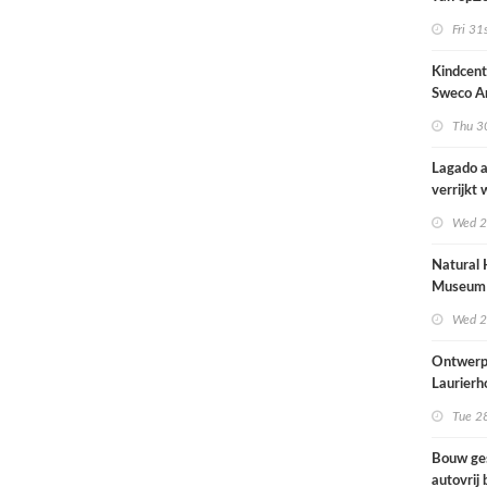
architec
Fri 31
zich tus
nieuwbo
Kindcen
industri
Sweco Ar
brengt o
Thu 30
kinderop
buitenru
Lagado a
hart van
verrijkt
met
Wed 2
rolstoel
huis
Natural 
Museum 
naar ont
Wed 2
Mecanoo
Ontwerp
Laurierh
Tue 28
Bouw ge
autovrij 