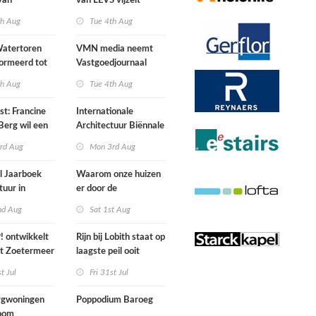
van
van LEVS vijzelt
lijke situatie
kwaliteit vergeten
th Aug
Tue 4th Aug
ogte
restruimte op
atertoren
VMN media neemt
ormeerd tot
Vastgoedjournaal
ngsplek van
over
th Aug
Tue 4th Aug
aats in
n
st: Francine
Internationale
Berg wil een
Architectuur Biënnale
le punkband
Rotterdam
rd Aug
Mon 3rd Aug
n
l Jaarboek
Waarom onze huizen
tuur in
er door de
d’
energierekening heel
nd Aug
Sat 1st Aug
anders gaan uitzien
 ontwikkelt
Rijn bij Lobith staat op
rt Zoetermeer
laagste peil ooit
gemeten
st Jul
Fri 31st Jul
gwoningen
Poppodium Baroeg
oom