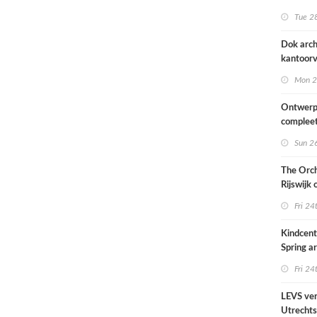
naar ont
Tue 28
KCAP
Dok arch
kantoorv
van het
Mon 2
Scheepv
hernieuw
Ontwerp
complee
Sun 26
The Orch
Rijswijk
Fri 24
Kindcen
Spring ar
een pavil
Fri 24
groen
LEVS ver
Utrechts