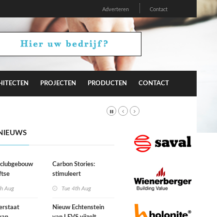
Adverteren
Contact
HITECTEN
PROJECTEN
PRODUCTEN
CONTACT
NIEUWS
r clubgebouw
Carbon Stories:
ftse
stimuleert
niging Laga
architectuur
th Aug
Tue 4th Aug
duurzaam gedrag?
erstaat
Nieuw Echtenstein