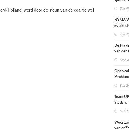
spreekt 
uitzonder
d-Holland, werd door de steun van de coalitie wel
Tue 4
door dro
NYMA W
getransf
ontmoeti
Tue 4
makerspl
Nijmege
De Playli
van den 
all fema
Mon 3
oprichte
Open cal
‘Architec
Nederlan
Sun 2
Team UP!
Stadsha
Fri 31
Woonzor
van opZ