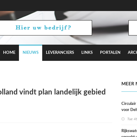
HOME
NIEUWS
LEVERANCIERS
LINKS
PORTALEN
ARC
aagt met Camden Town bij aan Hyde Park
MEER 
land vindt plan landelijk gebied
Circulai
voor Del
roeivere
Tue 4
Rijkswat