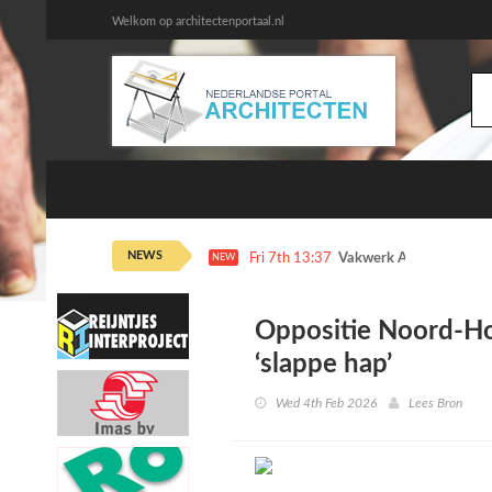
Welkom op architectenportaal.nl
NEWS
Fri 7th 13:37
Vakwerk Architecten dr
NEW
Oppositie Noord-Hol
‘slappe hap’
Wed 4th Feb 2026
Lees Bron