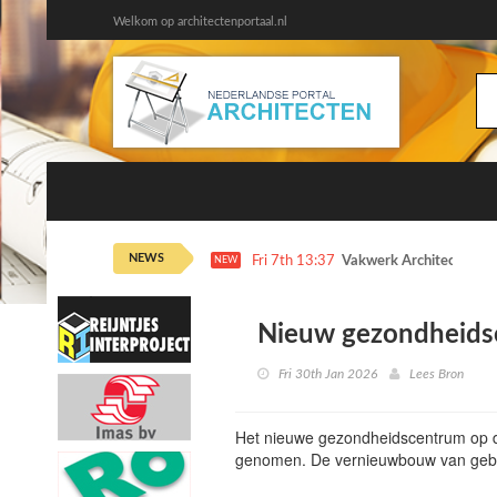
Welkom op architectenportaal.nl
NEWS
Fri 7th 13:37
Vakwerk Architecten dr
NEW
Nieuw gezondheids
Fri 30th Jan 2026
Lees Bron
Het nieuwe gezondheidscentrum op de
genomen. De vernieuwbouw van g