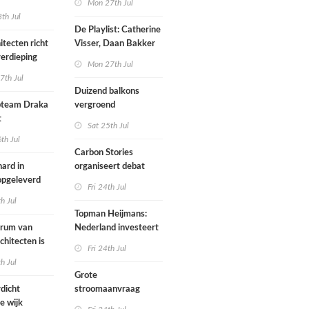
Mon 27th Jul
werp van
th Jul
De Playlist: Catherine
itecten richt
Visser, Daan Bakker
erdieping
en Fransje Hooimeijer
Mon 27th Jul
zijn een
7th Jul
aartmuseum
kamerensemble
Duizend balkons
d in
team Draka
vergroend
t
Sat 25th Jul
th Jul
Carbon Stories
ard in
organiseert debat
 opgeleverd
over Shift Embassy
Fri 24th Jul
th Jul
Topman Heijmans:
trum van
Nederland investeert
chitecten is
te weinig in
Fri 24th Jul
joen in het
infrastructuur
th Jul
Grote
dicht
stroomaanvraag
e wijk
provincies voor