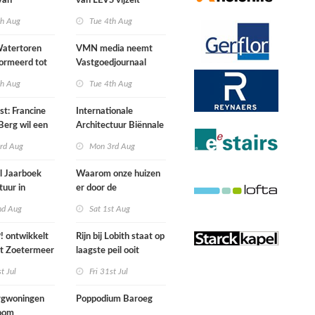
van
van LEVS vijzelt
lijke situatie
kwaliteit vergeten
th Aug
Tue 4th Aug
ogte
restruimte op
atertoren
VMN media neemt
ormeerd tot
Vastgoedjournaal
ngsplek van
over
th Aug
Tue 4th Aug
aats in
n
st: Francine
Internationale
Berg wil een
Architectuur Biënnale
le punkband
Rotterdam
rd Aug
Mon 3rd Aug
n
l Jaarboek
Waarom onze huizen
tuur in
er door de
d’
energierekening heel
nd Aug
Sat 1st Aug
anders gaan uitzien
 ontwikkelt
Rijn bij Lobith staat op
rt Zoetermeer
laagste peil ooit
gemeten
st Jul
Fri 31st Jul
gwoningen
Poppodium Baroeg
oom