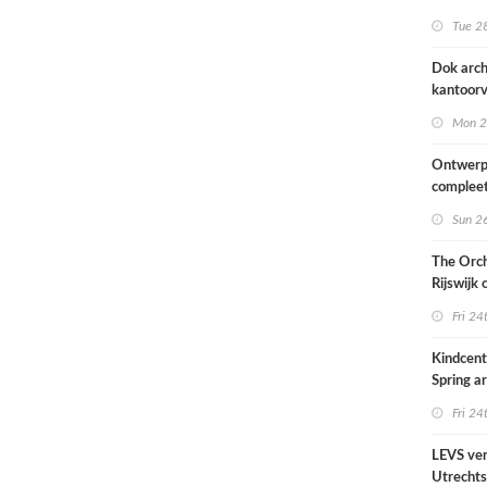
naar ont
Tue 28
KCAP
Dok arch
kantoorv
van het
Mon 2
Scheepv
hernieuw
Ontwerp
complee
Sun 26
The Orch
Rijswijk
Fri 24
Kindcen
Spring ar
een pavil
Fri 24
groen
LEVS ver
Utrechts