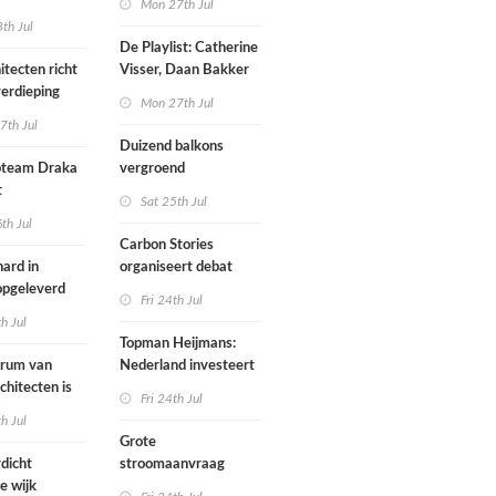
Mon 27th Jul
werp van
th Jul
De Playlist: Catherine
itecten richt
Visser, Daan Bakker
erdieping
en Fransje Hooimeijer
Mon 27th Jul
zijn een
7th Jul
aartmuseum
kamerensemble
Duizend balkons
d in
team Draka
vergroend
t
Sat 25th Jul
th Jul
Carbon Stories
ard in
organiseert debat
 opgeleverd
over Shift Embassy
Fri 24th Jul
th Jul
Topman Heijmans:
trum van
Nederland investeert
chitecten is
te weinig in
Fri 24th Jul
joen in het
infrastructuur
th Jul
Grote
dicht
stroomaanvraag
e wijk
provincies voor