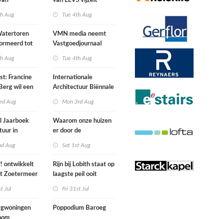
van
van LEVS vijzelt
lijke situatie
kwaliteit vergeten
th Aug
Tue 4th Aug
ogte
restruimte op
atertoren
VMN media neemt
ormeerd tot
Vastgoedjournaal
ngsplek van
over
th Aug
Tue 4th Aug
aats in
n
st: Francine
Internationale
Berg wil een
Architectuur Biënnale
le punkband
Rotterdam
rd Aug
Mon 3rd Aug
n
l Jaarboek
Waarom onze huizen
tuur in
er door de
d’
energierekening heel
nd Aug
Sat 1st Aug
anders gaan uitzien
 ontwikkelt
Rijn bij Lobith staat op
rt Zoetermeer
laagste peil ooit
gemeten
st Jul
Fri 31st Jul
gwoningen
Poppodium Baroeg
oom