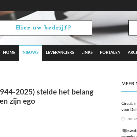
HOME
NIEUWS
LEVERANCIERS
LINKS
PORTALEN
ARC
aagt met Camden Town bij aan Hyde Park
MEER 
944-2025) stelde het belang
en zijn ego
Circulai
voor Del
roeivere
Tue 4
Rijkswat