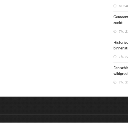
Ondiep 
Fri 24
woonge
Gemeent
zoekt
architec
Thu 23
die proje
doorrek
Historis
CO2-re
binnenst
Paramari
Thu 23
bedreigd
werelde
Een schi
wildgroe
zomertip
Thu 23
&
Onderdeel van:
BrancheConnect
D