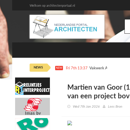
Welkom op architectenportaal.nl
NEWS
Fri 7th 13:37
Vakwerk Architecten dr
NEW
Martien van Goor (1
van een project bov
Wed 7th Jan 2026
Lees Bron