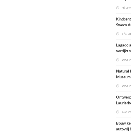
architec
Fri 31
zich tus
nieuwbo
Kindcen
industri
Sweco Ar
brengt o
Thu 30
kinderop
buitenru
Lagado a
hart van
verrijkt
met
Wed 2
rolstoel
huis
Natural 
Museum 
naar ont
Wed 2
Mecanoo
Ontwerp
Laurierh
Tue 28
Bouw ge
autovrij 