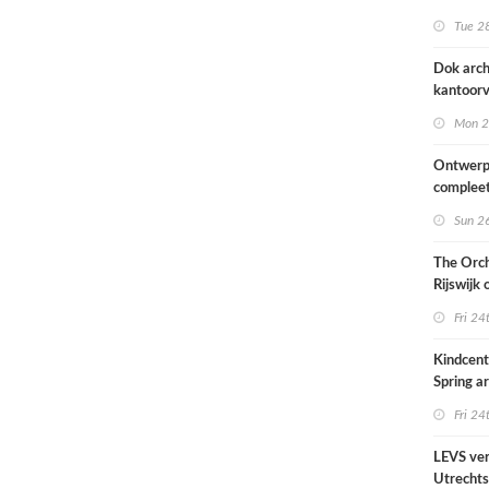
naar ont
Tue 28
KCAP
Dok arch
kantoorv
van het
Mon 2
Scheepv
hernieuw
Ontwerp
complee
Sun 26
The Orch
Rijswijk
Fri 24
Kindcen
Spring ar
een pavil
Fri 24
groen
LEVS ver
Utrechts