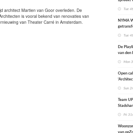
spreekt 
uitzonder
ijd architect Martien van Goor overleden. De
Tue 4
door dro
rchitecten is vooral bekend van renovaties van
NYMA W
rnieuwing van Theater Carré in Amsterdam.
getransf
ontmoeti
Tue 4
makerspl
Nijmege
De Playli
van den 
all fema
Mon 3
oprichte
Open cal
‘Architec
Nederlan
Sun 2
Team UP!
Stadsha
Fri 31
Woonzor
van opZ