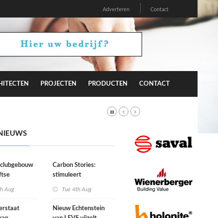
Adverteren
Contact
HITECTEN
PROJECTEN
PRODUCTEN
CONTACT
NIEUWS
r clubgebouw
Carbon Stories:
ftse
stimuleert
niging Laga
architectuur
th Aug
Tue 4th Aug
duurzaam gedrag?
erstaat
Nieuw Echtenstein