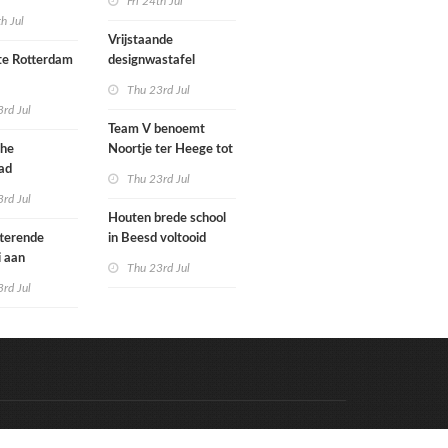
Fri 24th Jul
met nieuwe
woningbouw
th Jul
bouwen
afgewezen
Vrijstaande
e Rotterdam
designwastafel
Thu 23rd Jul
tenbureaus
rd Jul
ct willen laten
Team V benoemt
enen met
che
Noortje ter Heege tot
kenmethode
ad
associate architect
Thu 23rd Jul
bo is nu
rd Jul
Houten brede school
rfgoed
tterende
in Beesd voltooid
i aan
Thu 23rd Jul
s
rd Jul
Code & Hosted by:
e Meern Multimedia
VDVO
Contact