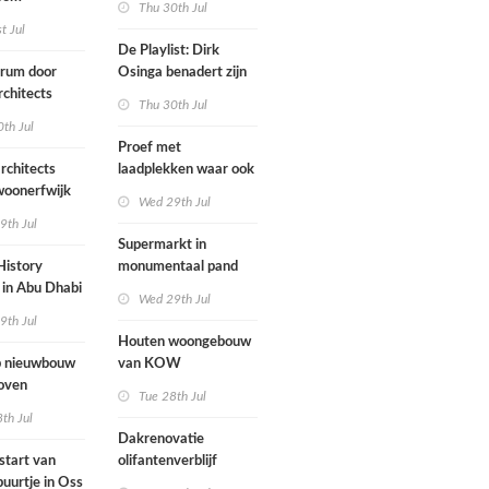
Thu 30th Jul
ten voegen
st Jul
sen
De Playlist: Dirk
uw en oude
trum door
Osinga benadert zijn
ële panden
chitects
studio als een
Thu 30th Jul
nderwijs,
rockband
th Jul
vang en
Proef met
imte samen in
rchitects
laadplekken waar ook
 dorp
 woonerfwijk
brandstofauto's
Wed 29th Jul
mogen parkeren
9th Jul
toegankelijk
Supermarkt in
History
monumentaal pand
in Abu Dhabi
Wed 29th Jul
werp van
9th Jul
 geopend
Houten woongebouw
 nieuwbouw
van KOW
oven
introduceert natuurlijk
Tue 28th Jul
stedelijk leven bij
th Jul
herontwikkeling
Dakrenovatie
ziekenhuisterrein
start van
olifantenverblijf
buurtje in Oss
Blijdorp