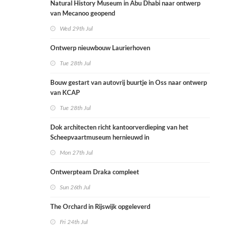
Natural History Museum in Abu Dhabi naar ontwerp
van Mecanoo geopend
Wed 29th Jul
Ontwerp nieuwbouw Laurierhoven
Tue 28th Jul
Bouw gestart van autovrij buurtje in Oss naar ontwerp
van KCAP
Tue 28th Jul
Dok architecten richt kantoorverdieping van het
Scheepvaartmuseum hernieuwd in
Mon 27th Jul
Ontwerpteam Draka compleet
Sun 26th Jul
The Orchard in Rijswijk opgeleverd
Fri 24th Jul