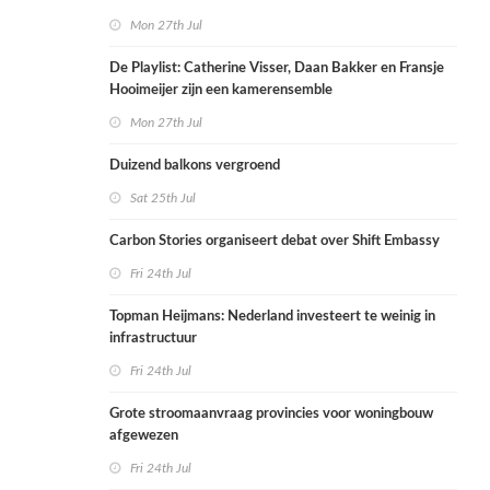
Mon 27th Jul
De Playlist: Catherine Visser, Daan Bakker en Fransje
Hooimeijer zijn een kamerensemble
Mon 27th Jul
Duizend balkons vergroend
Sat 25th Jul
Carbon Stories organiseert debat over Shift Embassy
Fri 24th Jul
Topman Heijmans: Nederland investeert te weinig in
infrastructuur
Fri 24th Jul
Grote stroomaanvraag provincies voor woningbouw
afgewezen
Fri 24th Jul