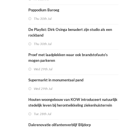
Poppodium Baroeg
Thu 30th Jul
De Playlist: Dirk Osinga benadert zijn studio als een
rockband
Thu 30th Jul
Proef met laadplekken waar ook brandstofauto's
mogen parkeren
Wed 29th Jul
Supermarkt in monumentaal pand
Wed 29th Jul
Houten woongebouw van KOW introduceert natuurlijk
stedelijk leven bij herontwikkeling ziekenhuisterrein
Tue 28th Jul
Dakrenovatie olifantenverblijf Blijdorp