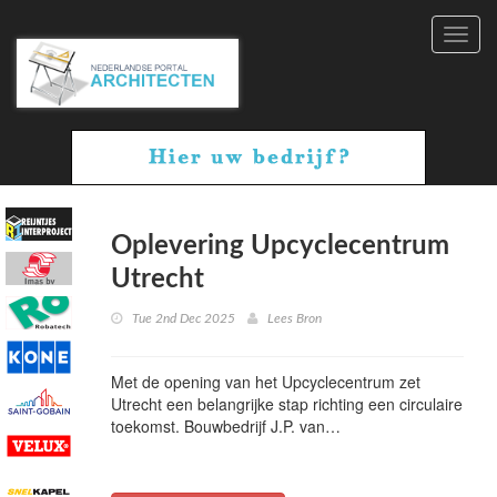
Toggl
navig
Oplevering Upcyclecentrum
Utrecht
Tue 2nd Dec 2025
Lees Bron
Met de opening van het Upcyclecentrum zet
Utrecht een belangrijke stap richting een circulaire
toekomst. Bouwbedrijf J.P. van…