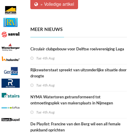
» Volledige artikel
MEER NIEUWS
Circulair clubgebouw voor Delftse roeivereniging Laga
Tue 4th Aug
Rijkswaterstaat spreekt van uitzonderlijke situatie door
droogte
Tue 4th Aug
NYMA Watertoren getransformeerd tot
ontmoetingsplek van makersplaats in Nijmegen
Tue 4th Aug
De Playlist: Francine van den Berg wil een all female
punkband oprichten