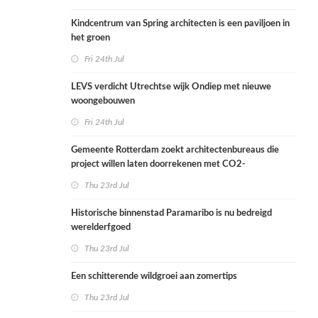
Kindcentrum van Spring architecten is een paviljoen in
het groen
Fri 24th Jul
LEVS verdicht Utrechtse wijk Ondiep met nieuwe
woongebouwen
Fri 24th Jul
Gemeente Rotterdam zoekt architectenbureaus die
project willen laten doorrekenen met CO2-
rekenmethode
Thu 23rd Jul
Historische binnenstad Paramaribo is nu bedreigd
werelderfgoed
Thu 23rd Jul
Een schitterende wildgroei aan zomertips
Thu 23rd Jul