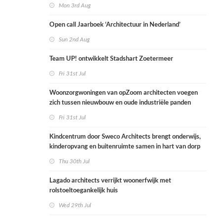
Mon 3rd Aug
Open call Jaarboek ‘Architectuur in Nederland’
Sun 2nd Aug
Team UP! ontwikkelt Stadshart Zoetermeer
Fri 31st Jul
Woonzorgwoningen van opZoom architecten voegen
zich tussen nieuwbouw en oude industriële panden
Fri 31st Jul
Kindcentrum door Sweco Architects brengt onderwijs,
kinderopvang en buitenruimte samen in hart van dorp
Thu 30th Jul
Lagado architects verrijkt woonerfwijk met
rolstoeltoegankelijk huis
Wed 29th Jul