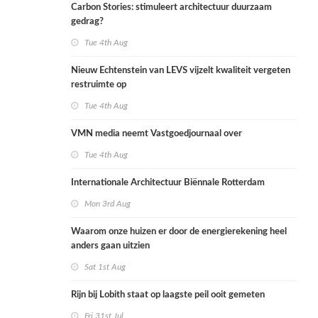
Carbon Stories: stimuleert architectuur duurzaam
gedrag?
Tue 4th Aug
Nieuw Echtenstein van LEVS vijzelt kwaliteit vergeten
restruimte op
Tue 4th Aug
VMN media neemt Vastgoedjournaal over
Tue 4th Aug
Internationale Architectuur Biënnale Rotterdam
Mon 3rd Aug
Waarom onze huizen er door de energierekening heel
anders gaan uitzien
Sat 1st Aug
Rijn bij Lobith staat op laagste peil ooit gemeten
Fri 31st Jul