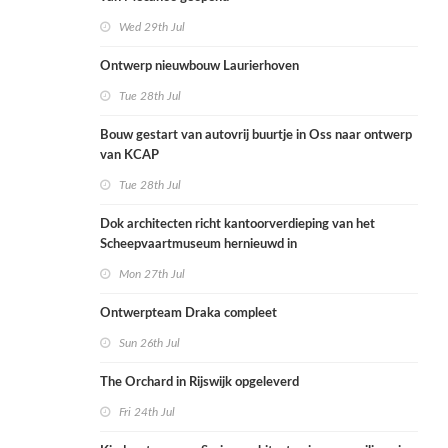
Wed 29th Jul
Ontwerp nieuwbouw Laurierhoven
Tue 28th Jul
Bouw gestart van autovrij buurtje in Oss naar ontwerp
van KCAP
Tue 28th Jul
Dok architecten richt kantoorverdieping van het
Scheepvaartmuseum hernieuwd in
Mon 27th Jul
Ontwerpteam Draka compleet
Sun 26th Jul
The Orchard in Rijswijk opgeleverd
Fri 24th Jul