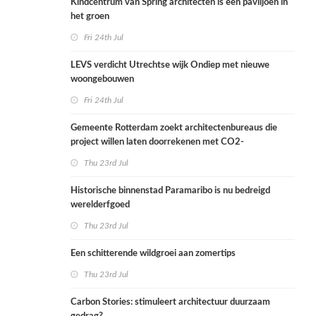
Kindcentrum van Spring architecten is een paviljoen in
het groen
Fri 24th Jul
LEVS verdicht Utrechtse wijk Ondiep met nieuwe
woongebouwen
Fri 24th Jul
Gemeente Rotterdam zoekt architectenbureaus die
project willen laten doorrekenen met CO2-
rekenmethode
Thu 23rd Jul
Historische binnenstad Paramaribo is nu bedreigd
werelderfgoed
Thu 23rd Jul
Een schitterende wildgroei aan zomertips
Thu 23rd Jul
Carbon Stories: stimuleert architectuur duurzaam