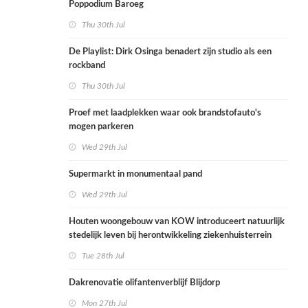
Poppodium Baroeg
Thu 30th Jul
De Playlist: Dirk Osinga benadert zijn studio als een
rockband
Thu 30th Jul
Proef met laadplekken waar ook brandstofauto's
mogen parkeren
Wed 29th Jul
Supermarkt in monumentaal pand
Wed 29th Jul
Houten woongebouw van KOW introduceert natuurlijk
stedelijk leven bij herontwikkeling ziekenhuisterrein
Tue 28th Jul
Dakrenovatie olifantenverblijf Blijdorp
Mon 27th Jul