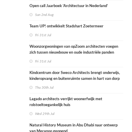
Open call Jaarboek ‘Architectuur in Nederland’
Sun 2nd Aug
Team UP! ontwikkelt Stadshart Zoetermeer
Fri 31st Jul
Woonzorgwoningen van opZoom architecten voegen
zich tussen nieuwbouw en oude industriële panden
Fri 31st Jul
Kindcentrum door Sweco Architects brengt onderwijs,
kinderopvang en buitenruimte samen in hart van dorp
Thu 30th Jul
Lagado architects verrijkt woonerfwijk met
rolstoeltoegankelijk huis
Wed 29th Jul
Natural History Museum in Abu Dhabi naar ontwerp
van Mecanoo geopend