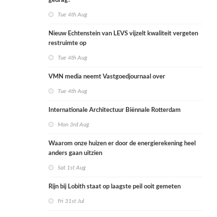
gedrag?
Tue 4th Aug
Nieuw Echtenstein van LEVS vijzelt kwaliteit vergeten
restruimte op
Tue 4th Aug
VMN media neemt Vastgoedjournaal over
Tue 4th Aug
Internationale Architectuur Biënnale Rotterdam
Mon 3rd Aug
Waarom onze huizen er door de energierekening heel
anders gaan uitzien
Sat 1st Aug
Rijn bij Lobith staat op laagste peil ooit gemeten
Fri 31st Jul