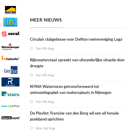
MEER NIEUWS
Circulair clubgebouw voor Delftse roeivereniging Laga
Tue 4th Aug
Rijkswaterstaat spreekt van uitzonderlijke situatie door
droogte
Tue 4th Aug
NYMA Watertoren getransformeerd tot
ontmoetingsplek van makersplaats in Nijmegen
Tue 4th Aug
De Playlist: Francine van den Berg wil een all female
punkband oprichten
Mon 3rd Aug