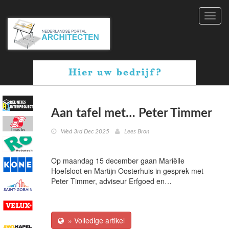
Toggl
navig
Aan tafel met… Peter Timmer
Wed 3rd Dec 2025
Lees Bron
Op maandag 15 december gaan Mariëlle
Hoefsloot en Martijn Oosterhuis in gesprek met
Peter Timmer, adviseur Erfgoed en…
» Volledige artikel