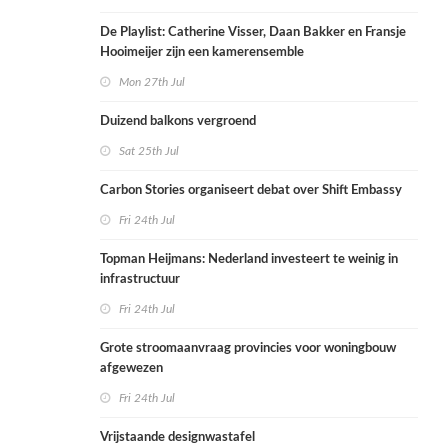
De Playlist: Catherine Visser, Daan Bakker en Fransje
Hooimeijer zijn een kamerensemble
Mon 27th Jul
Duizend balkons vergroend
Sat 25th Jul
Carbon Stories organiseert debat over Shift Embassy
Fri 24th Jul
Topman Heijmans: Nederland investeert te weinig in
infrastructuur
Fri 24th Jul
Grote stroomaanvraag provincies voor woningbouw
afgewezen
Fri 24th Jul
Vrijstaande designwastafel