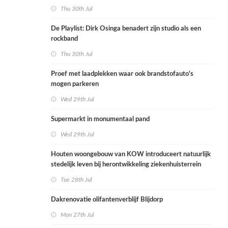
Thu 30th Jul
De Playlist: Dirk Osinga benadert zijn studio als een
rockband
Thu 30th Jul
Proef met laadplekken waar ook brandstofauto's
mogen parkeren
Wed 29th Jul
Supermarkt in monumentaal pand
Wed 29th Jul
Houten woongebouw van KOW introduceert natuurlijk
stedelijk leven bij herontwikkeling ziekenhuisterrein
Tue 28th Jul
Dakrenovatie olifantenverblijf Blijdorp
Mon 27th Jul