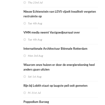
Thu 23rd Jul
Nieuw Echtenstein van LEVS vijzelt kwaliteit vergeten
restruimte op
Tue 4th Aug
VMN media neemt Vastgoedjournaal over
Tue 4th Aug
Internationale Architectuur Biënnale Rotterdam
Mon 3rd Aug
Waarom onze huizen er door de energierekening heel
anders gaan uitzien
Sat 1st Aug
Rijn bij Lobith staat op laagste peil ooit gemeten
Fri 31st Jul
Poppodium Baroeg