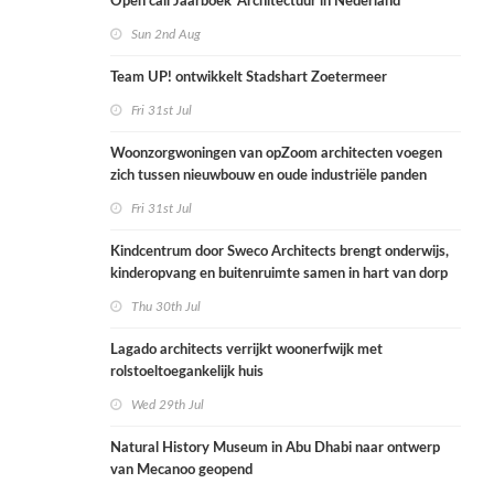
Open call Jaarboek ‘Architectuur in Nederland’
Sun 2nd Aug
Team UP! ontwikkelt Stadshart Zoetermeer
Fri 31st Jul
Woonzorgwoningen van opZoom architecten voegen
zich tussen nieuwbouw en oude industriële panden
Fri 31st Jul
Kindcentrum door Sweco Architects brengt onderwijs,
kinderopvang en buitenruimte samen in hart van dorp
Thu 30th Jul
Lagado architects verrijkt woonerfwijk met
rolstoeltoegankelijk huis
Wed 29th Jul
Natural History Museum in Abu Dhabi naar ontwerp
van Mecanoo geopend