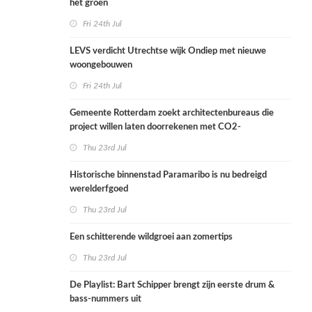
het groen
Fri 24th Jul
LEVS verdicht Utrechtse wijk Ondiep met nieuwe
woongebouwen
Fri 24th Jul
Gemeente Rotterdam zoekt architectenbureaus die
project willen laten doorrekenen met CO2-
rekenmethode
Thu 23rd Jul
Historische binnenstad Paramaribo is nu bedreigd
werelderfgoed
Thu 23rd Jul
Een schitterende wildgroei aan zomertips
Thu 23rd Jul
De Playlist: Bart Schipper brengt zijn eerste drum &
bass-nummers uit