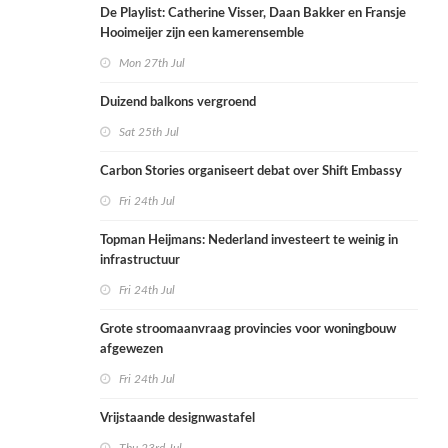
De Playlist: Catherine Visser, Daan Bakker en Fransje
Hooimeijer zijn een kamerensemble
Mon 27th Jul
Duizend balkons vergroend
Sat 25th Jul
Carbon Stories organiseert debat over Shift Embassy
Fri 24th Jul
Topman Heijmans: Nederland investeert te weinig in
infrastructuur
Fri 24th Jul
Grote stroomaanvraag provincies voor woningbouw
afgewezen
Fri 24th Jul
Vrijstaande designwastafel